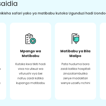
aidia
ikisha safari yako ya matibabu kutoka Ugunduzi hadi Uondoaj
Mpango wa
Matibabu ya Bila
Matibabu
Malipo
Kutoka kwa tikiti hadi
Pata huduma bora
u
visa na uteuzi wa
zaidi katika hospitali
vifurushi vya bei
zinazotambulika
a
nafuu zaidi katika
zenye madaktari
a
kupanga matibabu
wenye uzoefu nchini