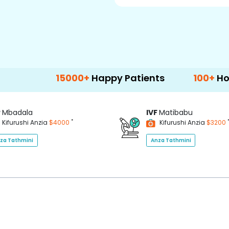
15000+
Happy Patients
100+
Hospitals & 
P
Mbadala
IVF
Matibabu
*
Kifurushi Anzia
$4000
Kifurushi Anzia
$3200
za Tathmini
Anza Tathmini