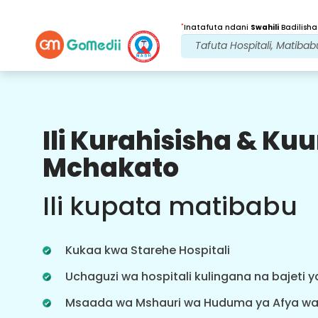
*
Inatafuta ndani
Swahili
Badilisha
Ili Kurahisisha & K
Faida Zetu
Mchakato
Baada ya
Matibabu
ufuatiliaji
Ili kupata matibabu
wa huduma
Pata usaidizi wa matibabu na
mgonjwa wa 24x7 na timu yetu
Kukaa kwa Starehe Hospitali
inayoshughulikia masuala yako kila
wakati. Taarifa za mara kwa mara
Uchaguzi wa hospitali kulingana na bajeti 
kuhusu mahitaji yako ya matibabu.
Msaada wa Mshauri wa Huduma ya Afya w