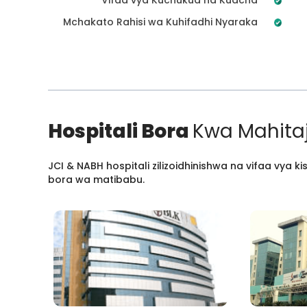
Mchakato Rahisi wa Kuhifadhi Nyaraka
Hospitali Bora
Kwa Mahitaj
JCI & NABH hospitali zilizoidhinishwa na vifaa vya
bora wa matibabu.