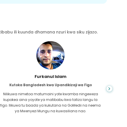
babu ili kuunda dhamana nzuri kwa siku zijazo.
Chea Sarath
Kutoka Kambodia kwa CKD
CKD ni hali ya maisha ya muda mrefu ambayo inazidi
kuwa mbaya. Niliteseka kwa muda mrefu na hatimaye
nilip
GoMedii na mmoja wa mshirika wao huko Kambodia
kwe
walinisaidia kutambua ilikuwa wakati wa kushikilia afya
kufa
yangu.