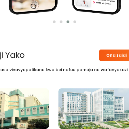
i Yako
Ona zaidi
 kisasa vinavyopatikana kwa bei nafuu pamoja na wafanyakazi