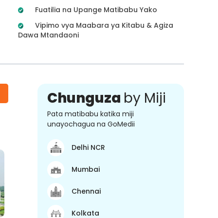
Fuatilia na Upange Matibabu Yako
Vipimo vya Maabara ya Kitabu & Agiza
Dawa Mtandaoni
Chunguza
by Miji
Pata matibabu katika miji
unayochagua na GoMedii
Delhi NCR
Mumbai
Chennai
Kolkata