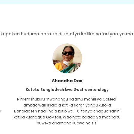
kupokea huduma bora zaidi za afya katika safari yao ya mati
Furkanul Islam
Kutoka Bangladesh kwa Upandikizaji wa Figo
Nilikuwa nimetoa matumaini yote kwamba ningeweza
kupokea aina yoyote ya matibabu kwa tatizo langu la
i
figo. Ilikuwa tu baada ya kukutana na GoMedii na neema
u
ya Mwenyezi Mungu na kuwasiliana nao.