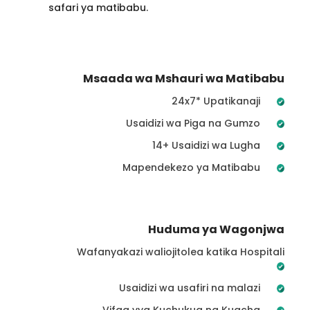
safari ya matibabu.
Msaada wa Mshauri wa Matibabu
24x7* Upatikanaji
Usaidizi wa Piga na Gumzo
14+ Usaidizi wa Lugha
Mapendekezo ya Matibabu
Huduma ya Wagonjwa
Wafanyakazi waliojitolea katika Hospitali
Usaidizi wa usafiri na malazi
Vifaa vya Kuchukua na Kuacha