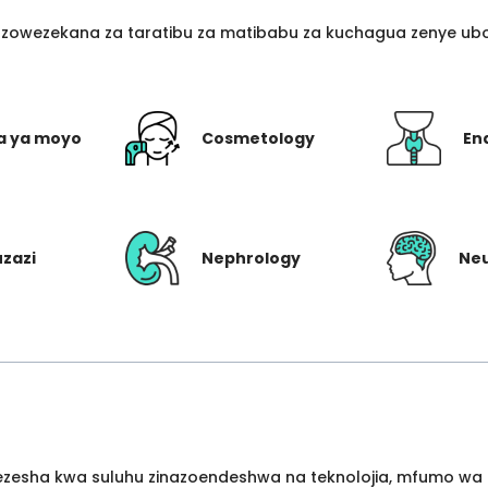
azowezekana za taratibu za matibabu za kuchagua zenye ubo
a ya moyo
Cosmetology
En
uzazi
Nephrology
Ne
wezesha kwa suluhu zinazoendeshwa na teknolojia, mfumo wa 