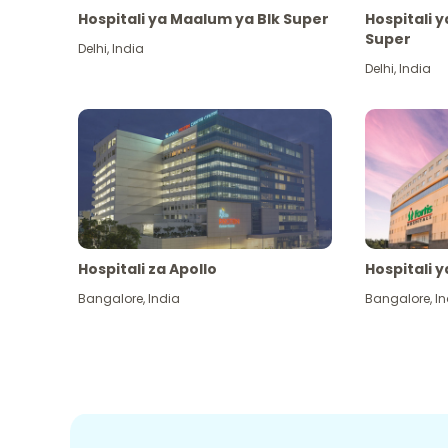
Hospitali ya Maalum ya Blk Super
Hospitali 
Super
Delhi
,
India
Delhi
,
India
Hospitali za Apollo
Hospitali y
Bangalore
,
India
Bangalore
,
In