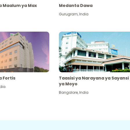
ya Maalum ya Max
Medanta Dawa
Gurugram
,
India
a Fortis
Taasisi ya Narayana ya Sayansi
ya Moyo
dia
Bangalore
,
India