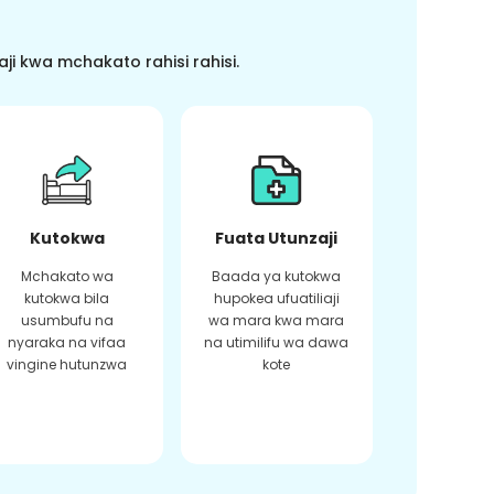
i kwa mchakato rahisi rahisi.
Kutokwa
Fuata Utunzaji
Mchakato wa
Baada ya kutokwa
kutokwa bila
hupokea ufuatiliaji
usumbufu na
wa mara kwa mara
nyaraka na vifaa
na utimilifu wa dawa
vingine hutunzwa
kote