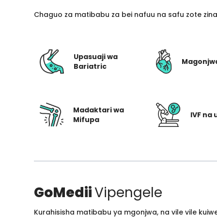
Chaguo za matibabu za bei nafuu na safu zote zin
Upasuaji wa
Magonjw
Bariatric
Madaktari wa
IVF na 
Mifupa
GoMedii
Vipengele
Kurahisisha matibabu ya mgonjwa, na vile vile kui