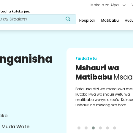
Makala za Afya
 Lugha kutoka juu.
Hospitali
Matibabu
Hud
uunganisha
Faida Zetu
Mshauri wa
Matibabu
Msaa
Pata usaidizi wa mara kwa ma
kutoka kwa washauri wetu wa
matibabu wenye uzoefu. Kukup
ushauri na mwongozo bora.
yako
a Muda Wote