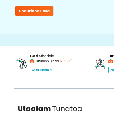
Shauriana Sasa
Goti
Mbadala
HI
*
Kifurushi Anzia
$3500
Anza Tathmini
An
Utaalam
Tunatoa