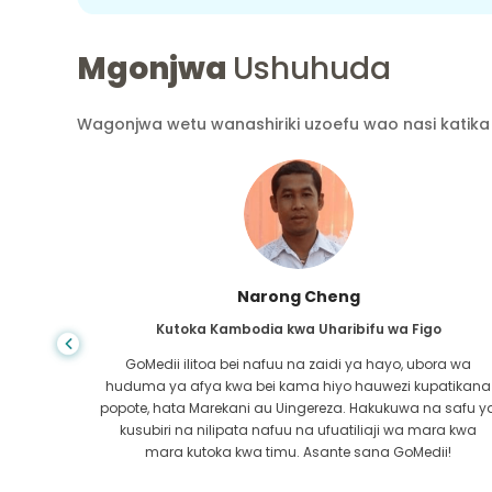
Mgonjwa
Ushuhuda
Wagonjwa wetu wanashiriki uzoefu wao nasi katika 
Shandha Das
Kutoka Bangladesh kwa Gastroenterology
ra wa
Nimemshukuru mwanangu na timu mahiri ya GoMedii
atikana
ambao walinisaidia katika safari yangu kutoka
 safu ya
Bangladesh hadi India kutibiwa. Tulifanya chaguo sahih
ra kwa
katika kuchagua GoMedii. Wao hata baada ya matibab
i!
huweka dhamana kubwa na sisi