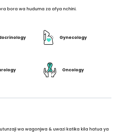
ra bora wa huduma za afya nchini.
docrinology
Gynecology
urology
Oncology
utunzaji wa wagonjwa & uwazi katika kila hatua ya