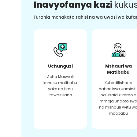
Inavyofanya kazi
kukus
Furahia mchakato rahisi na wa uwazi wa kufan
Uchunguzi
Mshauri wa
Matibabu
Acha Maswali
kuhusu matibabu
Kubadilishana
yako na timu
habari kwa uaminif
itawasiliana
na usaidizi mmoja
mmoja unaotolew
na mshauri wetu w
matibabu