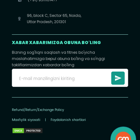
96, block C, Sector 65, Noida,
Uttar Pradesh, 201301
XABAR XABARIMIZGA OBUNA BO'LING
Bizning sog'liqni saqlash va fitnes bo'yicha
maslahatimizga bepul obuna bo'ling va so'nggi
takliflarimizdan xabardor bo'ling
Refund/Return/Exchange Policy
Maxfiylik siyosati
|
Foydalanish shartlari