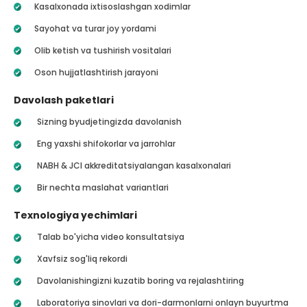
Kasalxonada ixtisoslashgan xodimlar
Sayohat va turar joy yordami
Olib ketish va tushirish vositalari
Oson hujjatlashtirish jarayoni
Davolash paketlari
Sizning byudjetingizda davolanish
Eng yaxshi shifokorlar va jarrohlar
NABH & JCI akkreditatsiyalangan kasalxonalari
Bir nechta maslahat variantlari
Texnologiya yechimlari
Talab bo'yicha video konsultatsiya
Xavfsiz sog'liq rekordi
Davolanishingizni kuzatib boring va rejalashtiring
Laboratoriya sinovlari va dori-darmonlarni onlayn buyurtma