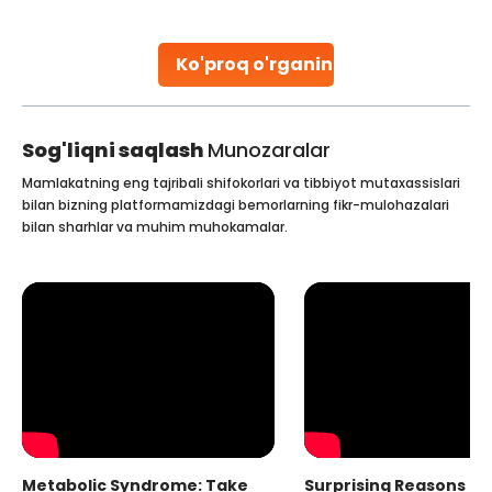
stent placement in Indian hospitals, owing to the
combination of high-quality care and affordability.
Studies, such as one published
Ko'proq o'rganing
Continue Reading
Sog'liqni saqlash
Munozaralar
Mamlakatning eng tajribali shifokorlari va tibbiyot mutaxassislari
bilan bizning platformamizdagi bemorlarning fikr-mulohazalari
bilan sharhlar va muhim muhokamalar.
Metabolic Syndrome: Take
Surprising Reasons fo