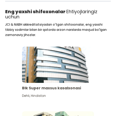
Eng yaxshi shifoxonalar
Ehtiyojlaringiz
uchun
JCI & NABH akkreditatsiyadan o'tgan shifoxonalar, eng yaxshi
tibbiy xodimlar bilan bir qatorda arzon narxlarda mavjud bo'lgan
zamonaviy jihozlar.
Blk Super maxsus kasalxonasi
Dehli
,
Hindiston