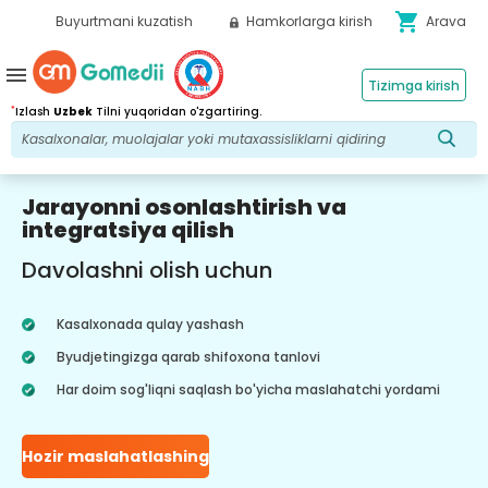
shopping_cart
Buyurtmani kuzatish
Hamkorlarga kirish
Arava
menu
Tizimga kirish
*
Izlash
Uzbek
Tilni yuqoridan o'zgartiring.
Jarayonni osonlashtirish va
integratsiya qilish
Davolashni olish uchun
Kasalxonada qulay yashash
Byudjetingizga qarab shifoxona tanlovi
Har doim sog'liqni saqlash bo'yicha maslahatchi yordami
Hozir maslahatlashing