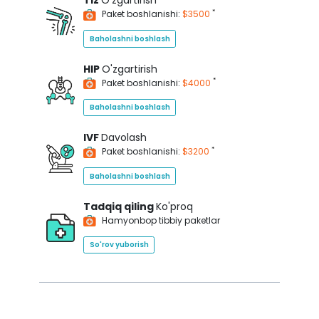
Tiz
O'zgartirish
*
Paket boshlanishi:
$3500
Baholashni boshlash
HIP
O'zgartirish
*
Paket boshlanishi:
$4000
Baholashni boshlash
IVF
Davolash
*
Paket boshlanishi:
$3200
Baholashni boshlash
Tadqiq qiling
Ko'proq
Hamyonbop tibbiy paketlar
So'rov yuborish