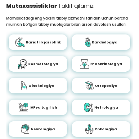
Mutaxassisliklar
Taklif qilamiz
Mamlakatdagi eng yaxshi tibbiy xizmatni tanlash uchun barcha
mumkin bo'lgan tibbiy muolajalar bilan arzon davolash usullari.
Bariatrik jarrohlik
Kardiologiya
Kosmetologiya
Endokrinologiya
Ginekologiya
Ortopediya
IVF va tug'ilish
Nefrologiya
Nevrologiya
Onkologiya