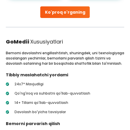
Ko'proq o'rganing
GoMedii
Xususiyatlari
Bemorni davolashni engillashtirish, shuningdek, uni texnologiyaga
asoslangan yechimlar, bemorlarni parvarish qilish tizimi va
davolash safarining har bir bosqichida shaffoflik bilan ta'minlash.
Tibbiy maslahatchi yordami
24x7* Mavjudligi
Qo'ng'iroq va suhbatni qo'llab-quvvatlash
14+ Tillarni qo'llab-quvvatlash
Davolash bo'yicha tavsiyalar
Bemorni parvarish qilish