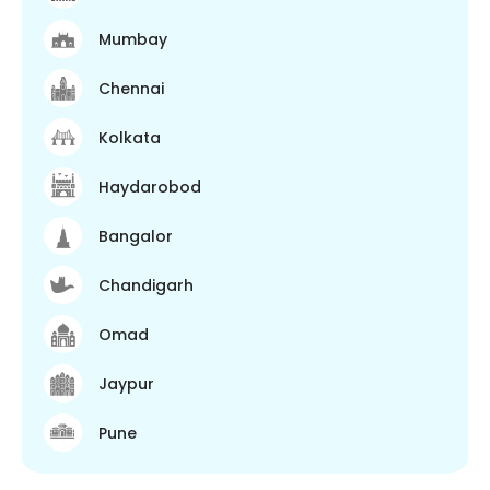
Mumbay
Chennai
Kolkata
Haydarobod
Bangalor
Chandigarh
Omad
Jaypur
Pune