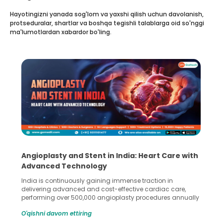
Hayotingizni yanada sog'lom va yaxshi qilish uchun davolanish,
protseduralar, shartlar va boshqa tegishli talablarga oid so'nggi
ma'lumotlardan xabardor bo'ling.
Angioplasty and Stent in India: Heart Care with
Advanced Technology
India is continuously gaining immense traction in
delivering advanced and cost-effective cardiac care,
performing over 500,000 angioplasty procedures annually
with a success rate exceeding 90%. Patients across the
O'qishni davom ettiring
globe are searching for treatments like angioplasty and