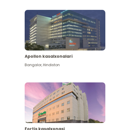
Apollon kasalxonalari
Koʻproq koʻrish
Bangalor
,
Hindiston
Fortis kasalxonasi