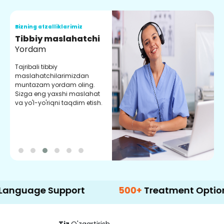
Bizning afzalliklarimiz
B
Tibbiy maslahatchi
O
Yordam
M
Tajribali tibbiy
S
maslahatchilarimizdan
y
muntazam yordam oling.
r
Sizga eng yaxshi maslahat
e
va yo'l-yo'riqni taqdim etish.
b
e Support
500+
Treatment Options