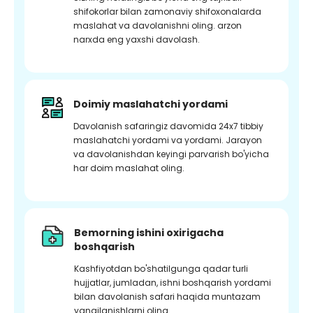
shifokorlar bilan zamonaviy shifoxonalarda
maslahat va davolanishni oling. arzon
narxda eng yaxshi davolash.
Doimiy maslahatchi yordami
Davolanish safaringiz davomida 24x7 tibbiy
maslahatchi yordami va yordami. Jarayon
va davolanishdan keyingi parvarish bo'yicha
har doim maslahat oling.
Bemorning ishini oxirigacha
boshqarish
Kashfiyotdan bo'shatilgunga qadar turli
hujjatlar, jumladan, ishni boshqarish yordami
bilan davolanish safari haqida muntazam
yangilanishlarni oling.