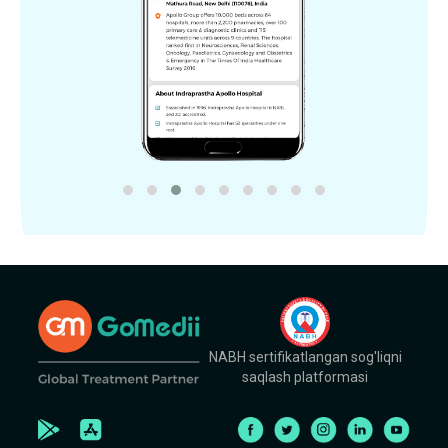
NABH sertifikatlangan sog'liqni
saqlash platformasi