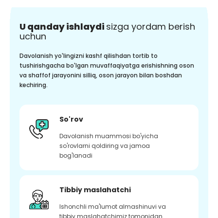
U qanday ishlaydi
sizga yordam berish
uchun
Davolanish yo'lingizni kashf qilishdan tortib to
tushirishgacha bo'lgan muvaffaqiyatga erishishning oson
va shaffof jarayonini silliq, oson jarayon bilan boshdan
kechiring.
So'rov
Davolanish muammosi bo'yicha
so'rovlarni qoldiring va jamoa
bog'lanadi
Tibbiy maslahatchi
Ishonchli ma'lumot almashinuvi va
tibbiy maslahatchimiz tomonidan