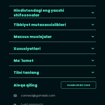
Hindistondagi eng yaxshi
shifoxonalar
Tibbiyot mutaxassisliklari
Maxsus muolajalar
Xususiyatlari
Ma `lumot
Tilni tanlang
Aloqa qiling
HAMKOR BO'LING
connect@gomedii.com
(+91) 9311101477