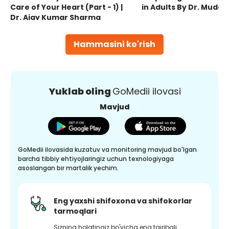
Care of Your Heart (Part - 1) |
in Adults By Dr. Mudas
Dr. Ajay Kumar Sharma
Hammasini ko'rish
Yuklab oling
GoMedii ilovasi
Mavjud
GoMedii ilovasida kuzatuv va monitoring mavjud bo'lgan
barcha tibbiy ehtiyojlaringiz uchun texnologiyaga
asoslangan bir martalik yechim.
Eng yaxshi shifoxona va shifokorlar
tarmoqlari
Sizning holatingiz bo'yicha eng tajribali