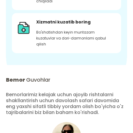
chiqiladi
Xizmatni kuzatib boring
Bo'shatishdan keyin muntazam
kuzatuvlar va dori-darmonlarni qabul
qilish
Bemor
Guvohlar
Bemorlarimiz kelajak uchun ajoyib rishtalarni
shakllantirish uchun davolash safari davomida
eng yaxshi sifatli tibbiy yordam olish bo'yicha o'z
tajribalarini biz bilan baham ko'rishadi.