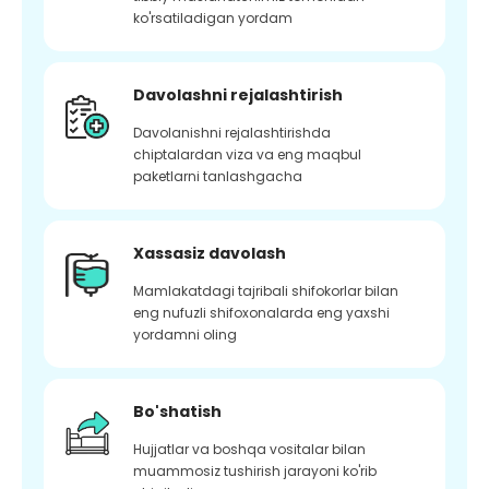
ko'rsatiladigan yordam
Davolashni rejalashtirish
Davolanishni rejalashtirishda
chiptalardan viza va eng maqbul
paketlarni tanlashgacha
Xassasiz davolash
Mamlakatdagi tajribali shifokorlar bilan
eng nufuzli shifoxonalarda eng yaxshi
yordamni oling
Bo'shatish
Hujjatlar va boshqa vositalar bilan
muammosiz tushirish jarayoni ko'rib