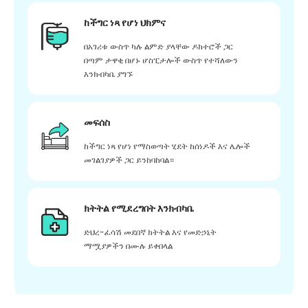
ከችግር ነጻ የሆነ ህክምና
በአገሪቱ ውስጥ ካሉ ልምድ ያላቸው ዶክተሮች ጋር
በጣም ታዋቂ በሆኑ ሆስፒታሎች ውስጥ የተሻለውን
እንክብካቤ ያግኙ
መፍሰስ
ከችግር ነጻ የሆነ የማስወጣት ሂደት ከሰነዶች እና ሌሎች
መገልገያዎች ጋር ይንከባከባል።
ክትትል የሚደረግበት እንክብካቤ
ድህረ-ፈሳሽ መደበኛ ክትትል እና የመድኃኒት
ማሟያዎችን በሙሉ ይቀበላል