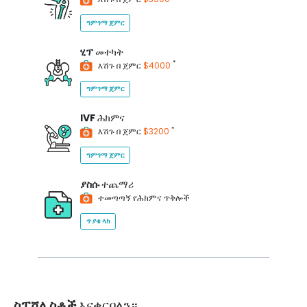
ግምገማ ጀምር
ሂፕ
መተካት
*
እሽጉ በ ጀምር
$4000
ግምገማ ጀምር
IVF
ሕክምና
*
እሽጉ በ ጀምር
$3200
ግምገማ ጀምር
ያስሱ
ተጨማሪ
ተመጣጣኝ የሕክምና ጥቅሎች
ጥያቄ ላክ
ስፔሻሊስቶች
እናቀርባለን።