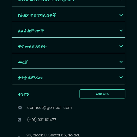
የሕክምና ስፔሻሊስቶች
ልዩ ሕክምናዎች
ዋና መለያ ጸባያት
መረጃ
ቋንቋ ይምረጡ
ተገናኙ
አጋር ይሁኑ
connect@gomedii.com
(+91) 9311101477
96, block C, Sector 65, Noida,