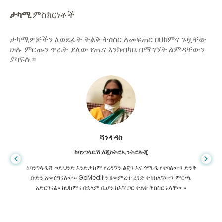
ታካሚ
ምስክርነቶች
ታካሚዎቻችን ለወደፊት ትልቅ ትስስር ለመፍጠር በህክምና ጉዟቸው
ሁሉ ምርጡን ጥራት ያለው የጤና እንክብካቤ በማግኘት ልምዳቸውን
ያካፍሉ።
ሻንዳ ዳስ
ከባንግላዴሽ ለጂስትሮኢንትሮሎጂ
ከባንግላዲሽ ወደ ህንድ እንድታከም የረዳኝን ልጄን እና ጎሜዲ የተባለውን ድንቅ
ቡድን አመሰግናለው። GoMedii ን በመምረጥ ረገድ ትክክለኛውን ምርጫ
አድርገናል። ከህክምና በኋላም ቢሆን ከእኛ ጋር ትልቅ ትስስር አላቸው።