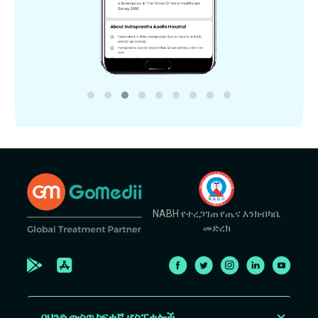
NABH የተረጋገጠ የጤና እንክብካቤ
መድረክ
በህንድ ውስጥ ከፍተኛ ሆስፒታሎች