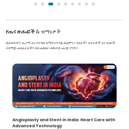
የጤና ጽሑፎች
& ዝማኔዎች
ሕይወትዎን ጤናማ እና የተሻለ ለማድረግ ስለ ሕክምና፣ ሂደቶች፣ ሁኔታዎች እና ሌሎች
ተዛማጅ መስፈርቶችን በተመለከተ ወቅታዊ መረጃ ያግኙ።
Angioplasty and Stent in India: Heart Care with
Advanced Technology