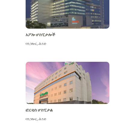
አፖሎ ሆስፒታሎች
ባንጋሎር
,
ሕንድ
ተጨማሪ ይመልከቱ
ፎርቲስ ሆስፒታል
ባንጋሎር
,
ሕንድ