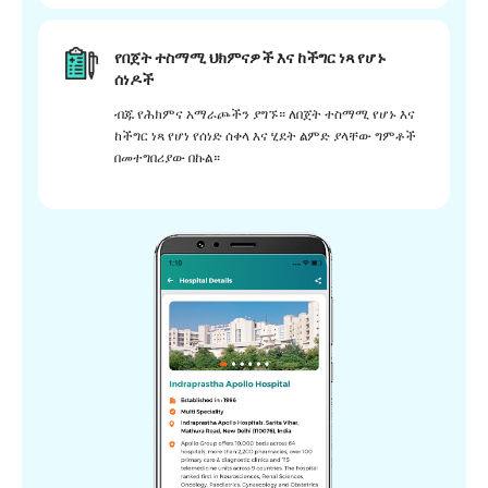
የበጀት ተስማሚ ህክምናዎች እና ከችግር ነጻ የሆኑ
ሰነዶች
ብጁ የሕክምና አማራጮችን ያግኙ። ለበጀት ተስማሚ የሆኑ እና
ከችግር ነጻ የሆነ የሰነድ ሰቀላ እና ሂደት ልምድ ያላቸው ግምቶች
በመተግበሪያው በኩል።