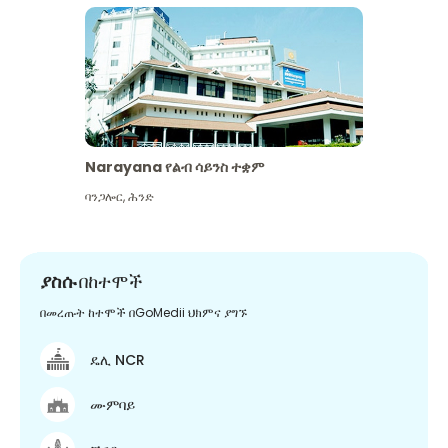
Narayana የልብ ሳይንስ ተቋም
ባንጋሎር
,
ሕንድ
ያስሱ
በከተሞች
በመረጡት ከተሞች በGoMedii ህክምና ያግኙ
ዴሊ NCR
ሙምባይ