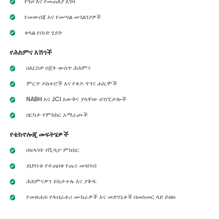
የጉዞ እና የመጠለያ እገዛ
የመውሰጃ እና የመጣል መገልገያዎች
ቀላል የሰነድ ሂደት
የሕክምና እሽጎች
በእርስዎ በጀት ውስጥ ሕክምና
ምርጥ ዶክተሮች እና የቀዶ ጥገና ሐኪሞች
NABH እና JCI እውቅና ያላቸው ሆስፒታሎች
በርካታ የምክክር አማራጮች
የቴክኖሎጂ መፍትሄዎች
በፍላጎት የቪዲዮ ምክክር
ደህንነቱ የተጠበቀ የጤና መዝገብ
ሕክምናዎን ይከታተሉ እና ያቅዱ
የመጽሐፍ የላብራቶሪ ሙከራዎች እና መድሃኒቶች በመስመር ላይ ይዘዙ