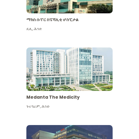
ማክስ ሱፐር ስፔሻሊቲ ሆስፒታል
ዴሊ
,
ሕንድ
Medanta The Medicity
ጉሩግራም
,
ሕንድ