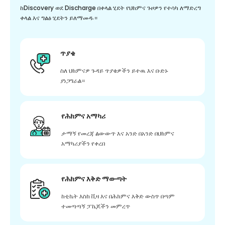
ከDiscovery ወደ Discharge በቀላል ሂደት የህክምና ጉዞዎን የተሳካ ለማድረግ
ቀላል እና ግልፅ ሂደትን ይለማመዱ።
ጥያቄ
ስለ ህክምናዎ ጉዳይ ጥያቄዎችን ይተዉ እና ቡድኑ
ያነጋግራል።
የሕክምና አማካሪ
ታማኝ የመረጃ ልውውጥ እና አንድ በአንድ በህክምና
አማካሪያችን የቀረበ
የሕክምና እቅድ ማውጣት
ከቲኬት እስከ ቪዛ እና በሕክምና እቅድ ውስጥ በጣም
ተመጣጣኝ ፓኬጆችን መምረጥ