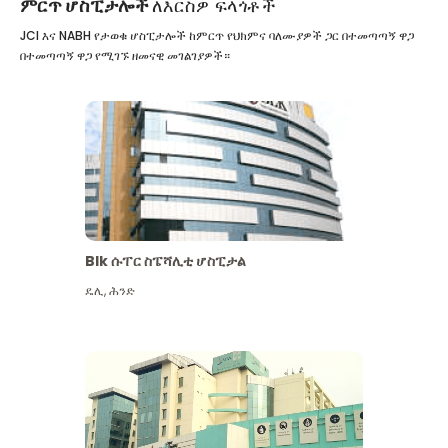
ምርጥ ሆስፒታሎች
ለእርስዎ ፍላጎቶች
JCI እና NABH የታወቁ ሆስፒታሎች ከምርጥ የህክምና ባለሙያዎች ጋር በተመጣጣኝ ዋጋ
በተመጣጣኝ ዋጋ የሚገኙ ዘመናዊ መገልገያዎች።
Blk ሱፐር ስፔሻሊቲ ሆስፒታል
ዴሊ
,
ሕንድ