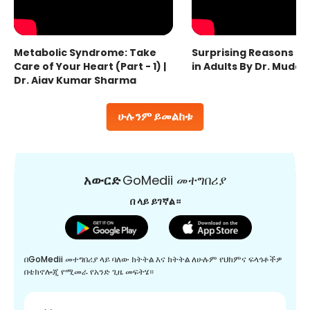
Metabolic Syndrome: Take
Surprising Reasons fo
Care of Your Heart (Part - 1) |
in Adults By Dr. Mudas
Dr. Ajay Kumar Sharma
ሁሉንም ይመልከቱ
አውርድ
GoMedii መተግበሪያ
በ ላይ ይገኛል።
በGoMedii መተግበሪያ ላይ ባለው ክትትል እና ክትትል ለሁሉም የህክምና ፍላጎቶችዎ
በቴክኖሎጂ የሚመራ የአንድ ጊዜ መፍትሄ።