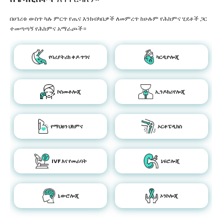
በሀገሪቱ ውስጥ ካሉ ምርጥ የጤና እንክብካቤዎች ለመምረጥ ከሁሉም የሕክምና ሂደቶች ጋር
ተመጣጣኝ የሕክምና አማራጮች።
የባሪያትሪክ ቀዶ ጥገና
ካርዲዮሎጂ
ኮስመቶሎጂ
ኢንዶክሪኖሎጂ
የማህፀን ህክምና
ኦርቶፔዲክስ
IVF እና የመራባት
ኔፍሮሎጂ
ኒውሮሎጂ
ኦንኮሎጂ