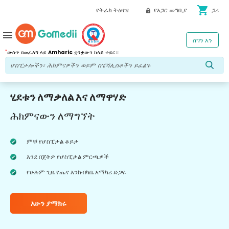
shopping_cart
የትራክ ትዕዛዝ
የአጋር መግቢያ
ጋሪ
menu
ስግን እን
*
ውስጥ በመፈለግ ላይ
Amharic
ቋንቋውን ከላይ ቀይር።
ሂደቱን ለማቃለል እና ለማዋሃድ
ሕክምናውን ለማግኘት
ምቹ የሆስፒታል ቆይታ
እንደ በጀትዎ የሆስፒታል ምርጫዎች
የሁሉም ጊዜ የጤና እንክብካቤ አማካሪ ድጋፍ
አሁን ያማክሩ