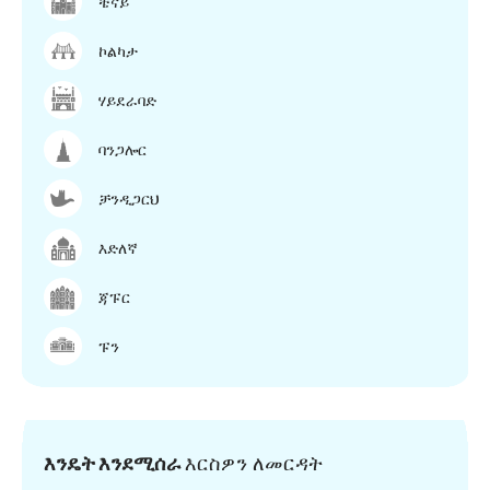
ቼናይ
ኮልካታ
ሃይደራባድ
ባንጋሎር
ቻንዲጋርህ
እድለኛ
ጃፑር
ፑን
እንዴት እንደሚሰራ
እርስዎን ለመርዳት