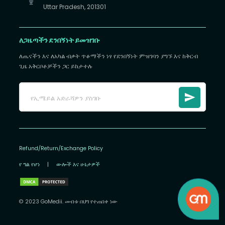
Uttar Pradesh, 201301
ለጋዜጣችን ደንበኝነት ይመዝገቡ
ለጤናችን እና ለአካል ብቃት ጥቆማችን ነፃ የደንበኝነት ምዝገባን ያግኙ እና ከቅርብ
ጊዜ አቅርቦቶቻችን ጋር ይከታተሉ
Refund/Return/Exchange Policy
የ ግል የሆነ
|
ውሎች እና ሁኔታዎች
© 2023 GoMedii. መብቱ በህግ የተጠበቀ ነው