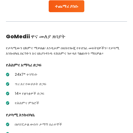
ተጨማሪ ያስሱ
GoMedii
ዋና መለያ ጸባያት
የታካሚውን ህክምና ማቃለል፣ እንዲሁም በቴክኖሎጂ የተደገፈ መፍትሄዎችን፣ የታካሚ
እንክብካቤ ስርዓትን እና በእያንዳንዱ የሕክምና ጉዞ ላይ ግልፅነትን ማስቻል።
የሕክምና አማካሪ ድጋፍ
24x7* ተገኝነት
ጥሪ እና የውይይት ድጋፍ
14+ የቋንቋዎች ድጋፍ
የሕክምና ምክሮች
የታካሚ እንክብካቤ
በሆስፒታል ውስጥ ታማኝ ሰራተኞች