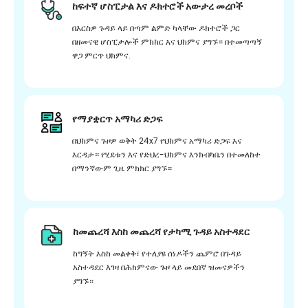
ከፍተኛ ሆስፒታል እና ዶክተሮች አውታረ መረቦች
በእርስዎ ጉዳይ ላይ በጣም ልምድ ካላቸው ዶክተሮች ጋር
በዘመናዊ ሆስፒታሎች ምክክር እና ህክምና ያግኙ። በተመጣጣኝ
ዋጋ ምርጥ ህክምና.
የማያቋርጥ አማካሪ ድጋፍ
በህክምና ጉዞዎ ወቅት 24x7 የህክምና አማካሪ ድጋፍ እና
እርዳታ። የሂደቱን እና የድህረ-ህክምና እንክብካቤን በተመለከተ
በማንኛውም ጊዜ ምክክር ያግኙ።
ከመጨረሻ እስከ መጨረሻ የታካሚ ጉዳይ አስተዳደር
ከግኝት እስከ መልቀቅ፣ የተለያዩ ሰነዶችን ጨምሮ በጉዳይ
አስተዳደር እገዛ በሕክምናው ጉዞ ላይ መደበኛ ዝመናዎችን
ያግኙ።