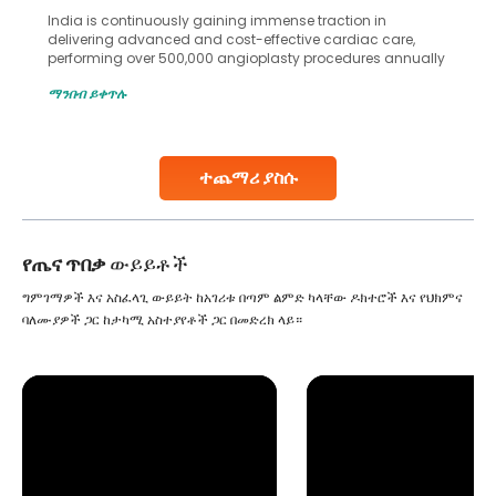
India is continuously gaining immense traction in
delivering advanced and cost-effective cardiac care,
performing over 500,000 angioplasty procedures annually
with a success rate exceeding 90%. Patients across the
ማንበብ ይቀጥሉ
globe are searching for treatments like angioplasty and
stent placement in Indian hospitals, owing to the
combination of high-quality care and affordability.
Studies, such as one published
ተጨማሪ ያስሱ
Continue Reading
የጤና ጥበቃ
ውይይቶች
ግምገማዎች እና አስፈላጊ ውይይት ከአገሪቱ በጣም ልምድ ካላቸው ዶክተሮች እና የህክምና
ባለሙያዎች ጋር ከታካሚ አስተያየቶች ጋር በመድረክ ላይ።