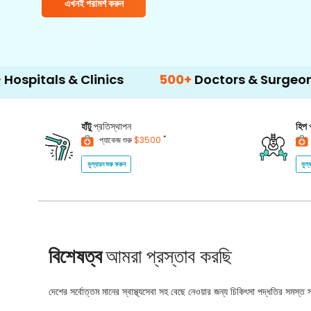
এখনই পরামর্শ করুন
 & Clinics
500+
Doctors & Surgeons
14+
হাঁটু
প্রতিস্থাপন
হিপ
*
প্যাকেজ শুরু
$3500
মূল্যায়ন শুরু করুন
মূল্
বিশেষত্ব
আমরা প্রস্তাব করছি
দেশের সর্বোত্তম মানের স্বাস্থ্যসেবা সহ বেছে নেওয়ার জন্য চিকিৎসা পদ্ধতির সমস্ত সম্