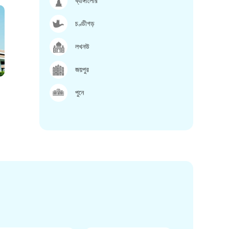
ব্যাঙ্গালোর
চণ্ডীগড়
লখনউ
জয়পুর
পুনে