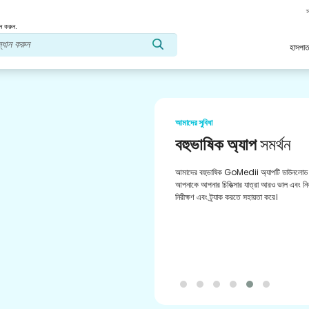
স
ন করুন.
হাসপাত
আমাদের সুবিধা
বহুভাষিক অ্যাপ
সমর্থন
আমাদের বহুভাষিক GoMedii অ্যাপটি ডাউনলোড 
আপনাকে আপনার চিকিত্সার যাত্রা আরও ভাল এবং নির্
নিরীক্ষণ এবং ট্র্যাক করতে সহায়তা করে।