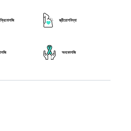
োক্রিনোলজি
স্ত্রীরোগবিদ্যা
োলজি
অনকোলজি