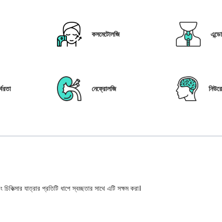
কসমেটোলজি
এন্ড
্বরতা
নেফ্রোলজি
নিউর
 চিকিত্সার যাত্রার প্রতিটি ধাপে স্বচ্ছতার সাথে এটি সক্ষম করা।