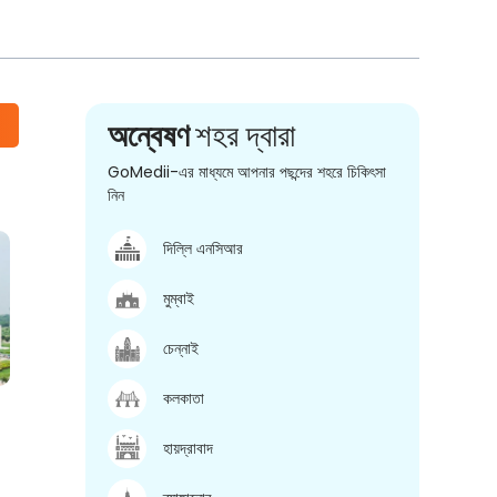
অন্বেষণ
শহর দ্বারা
GoMedii-এর মাধ্যমে আপনার পছন্দের শহরে চিকিৎসা
নিন
দিল্লি এনসিআর
মুম্বাই
চেন্নাই
কলকাতা
হায়দ্রাবাদ