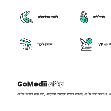
বারিয়াট্রিক সার্জারি
কার্ডিওলজি
অর্থোপেডিকস
IVF এবং উর
GoMedii
বৈশিষ্ট্য
রোগীর চিকিত্সা সহজ করা, সেইসাথে প্রযুক্তি চালিত সমাধান, রোগীর যত্ন ব্যবস্থা এবং