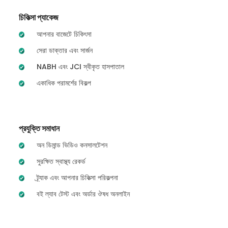
চিকিত্সা প্যাকেজ
আপনার বাজেটে চিকিৎসা
সেরা ডাক্তার এবং সার্জন
NABH এবং JCI স্বীকৃত হাসপাতাল
একাধিক পরামর্শের বিকল্প
প্রযুক্তি সমাধান
অন ডিমান্ড ভিডিও কনসালটেশন
সুরক্ষিত স্বাস্থ্য রেকর্ড
ট্র্যাক এবং আপনার চিকিত্সা পরিকল্পনা
বই ল্যাব টেস্ট এবং অর্ডার ঔষধ অনলাইন