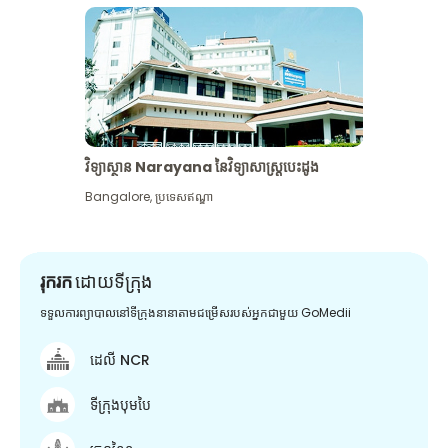
វិទ្យាស្ថាន Narayana នៃវិទ្យាសាស្រ្តបេះដូង
Bangalore
,
ប្រទេសឥណ្ឌា
រុករក
ដោយទីក្រុង
ទទួលការព្យាបាលនៅទីក្រុងនានាតាមជម្រើសរបស់អ្នកជាមួយ GoMedii
ដេលី NCR
ទីក្រុងបុមបៃ