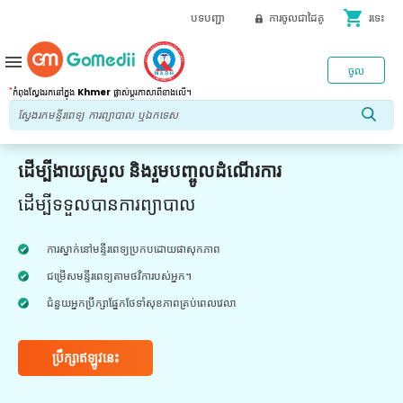
shopping_cart
បទបញ្ជា
ការចូលជាដៃគូ
រទេះ
menu
ចូល
*
កំពុងស្វែងរកនៅក្នុង
Khmer
ផ្លាស់ប្តូរភាសាពីខាងលើ។
ដើម្បីងាយស្រួល និងរួមបញ្ចូលដំណើរការ
ដើម្បីទទួលបានការព្យាបាល
ការស្នាក់នៅមន្ទីរពេទ្យប្រកបដោយផាសុកភាព
ជម្រើសមន្ទីរពេទ្យតាមថវិការបស់អ្នក។
ជំនួយអ្នកប្រឹក្សាផ្នែកថែទាំសុខភាពគ្រប់ពេលវេលា
ប្រឹក្សាឥឡូវនេះ