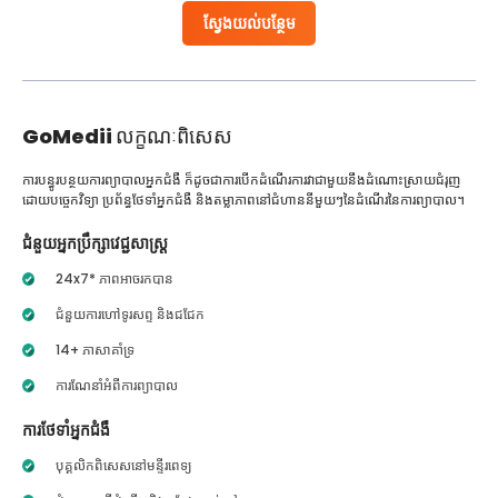
ស្វែងយល់បន្ថែម
GoMedii
លក្ខណៈពិសេស
ការបន្ធូរបន្ថយការព្យាបាលអ្នកជំងឺ ក៏ដូចជាការបើកដំណើរការវាជាមួយនឹងដំណោះស្រាយជំរុញ
ដោយបច្ចេកវិទ្យា ប្រព័ន្ធថែទាំអ្នកជំងឺ និងតម្លាភាពនៅជំហាននីមួយៗនៃដំណើរនៃការព្យាបាល។
ជំនួយអ្នកប្រឹក្សាវេជ្ជសាស្ត្រ
24x7* ភាពអាចរកបាន
ជំនួយការហៅទូរសព្ទ និងជជែក
14+ ភាសាគាំទ្រ
ការណែនាំអំពីការព្យាបាល
ការថែទាំអ្នកជំងឺ
បុគ្គលិកពិសេសនៅមន្ទីរពេទ្យ