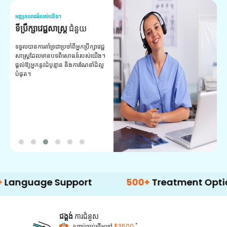
អត្ថប្រយោជន៍របស់យើង។
អត
ទីប្រឹក្សាវេជ្ជសាស្ត្រ
ជំនួយ
វ
យ
ទទួលបានការគាំទ្រជាប្រចាំពីអ្នកប្រឹក្សាវេជ្ជ
សាស្ត្រដែលមានបទពិសោធន៍របស់យើង។
ក
ផ្តល់ឱ្យអ្នកនូវដំបូន្មាន និងការណែនាំដ៏ល្អ
វ
បំផុត។
ប
ក្
ព
ឡ
age Support
500+
Treatment Options
ជង្គង់
ការជំនួស
*
កញ្ចប់ចាប់ផ្តើមនៅ
$3500