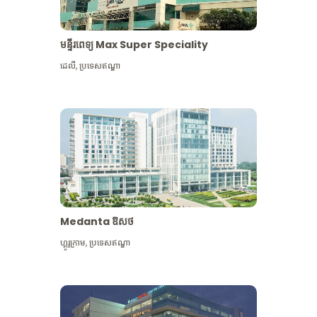
មន្ទីរពេទ្យ Max Super Speciality
ដេលី
,
ប្រទេសឥណ្ឌា
Medanta ឱសថ
ហ្គូរូក្រាម
,
ប្រទេសឥណ្ឌា