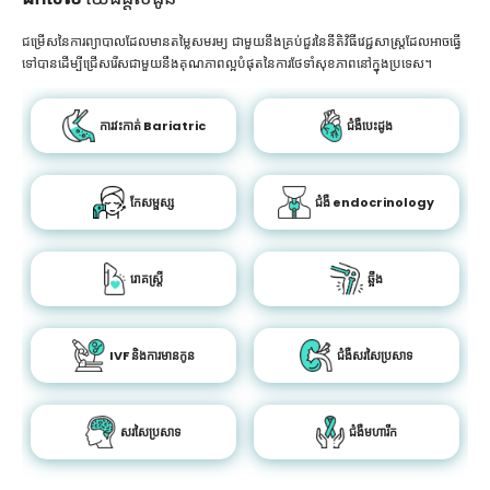
ជម្រើសនៃការព្យាបាលដែលមានតម្លៃសមរម្យ ជាមួយនឹងគ្រប់ជួរនៃនីតិវិធីវេជ្ជសាស្រ្តដែលអាចធ្វើ
ទៅបានដើម្បីជ្រើសរើសជាមួយនឹងគុណភាពល្អបំផុតនៃការថែទាំសុខភាពនៅក្នុងប្រទេស។
ការវះកាត់ Bariatric
ជំងឺបេះដូង
កែសម្ផស្ស
ជំងឺ endocrinology
រោគស្ត្រី
ឆ្អឹង
IVF និងការមានកូន
ជំងឺសរសៃប្រសាទ
សរសៃប្រសាទ
ជំងឺមហារីក