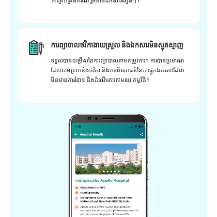
ការគ្រប់គ្រងករណី រួមទាំងឯកសារផ្សេងៗ។
ការព្យាបាលថវិកាងាយស្រួល និងឯកសារមិនស្មុគស្មាញ
ទទួលបានជម្រើសនៃការព្យាបាលតាមតម្រូវការ។ ការប៉ាន់ប្រមាណ
ដែលសមស្របនឹងថវិកា និងបទពិសោធន៍នៃការផ្ទុកឯកសារដែល
មិនមានការរំខាន និងដំណើរការតាមរយៈកម្មវិធី។