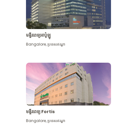
មន្ទីរពេទ្យអាប៉ូឡូ
Bangalore
,
ប្រទេសឥណ្ឌា
មើល​ច្រើន​ទៀត
មន្ទីរពេទ្យ Fortis
Bangalore
,
ប្រទេសឥណ្ឌា