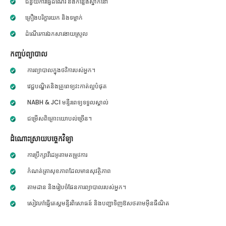
ជំនួយការធ្វើដំណើរ និងកន្លែងស្នាក់នៅ
គ្រឿងបរិក្ខារយក និងទម្លាក់
ដំណើរការឯកសារងាយស្រួល
កញ្ចប់ព្យាបាល
ការព្យាបាលក្នុងថវិការបស់អ្នក។
វេជ្ជបណ្ឌិតនិងគ្រូពេទ្យវះកាត់ល្អបំផុត
NABH & JCI មន្ទីរពេទ្យទទួលស្គាល់
ជម្រើសពិគ្រោះយោបល់ច្រើន។
ដំណោះស្រាយបច្ចេកវិទ្យា
ការប្រឹក្សាវីដេអូតាមតម្រូវការ
កំណត់ត្រាសុខភាពដែលមានសុវត្ថិភាព
តាមដាន និងរៀបចំផែនការព្យាបាលរបស់អ្នក។
សៀវភៅធ្វើតេស្តមន្ទីរពិសោធន៍ និងបញ្ជាទិញឱសថតាមអ៊ីនធឺណិត