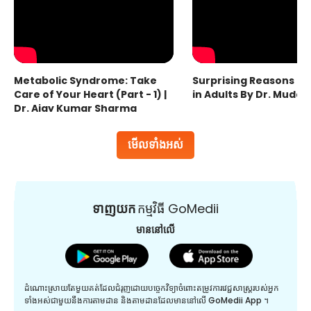
Metabolic Syndrome: Take
Surprising Reasons fo
Care of Your Heart (Part - 1) |
in Adults By Dr. Mudas
Dr. Ajay Kumar Sharma
មើលទាំងអស់
ទាញយក
កម្មវិធី GoMedii
មាននៅលើ
ដំណោះស្រាយតែមួយគត់ដែលជំរុញដោយបច្ចេកវិទ្យាចំពោះតម្រូវការវេជ្ជសាស្រ្តរបស់អ្នក
ទាំងអស់ជាមួយនឹងការតាមដាន និងតាមដានដែលមាននៅលើ GoMedii App ។