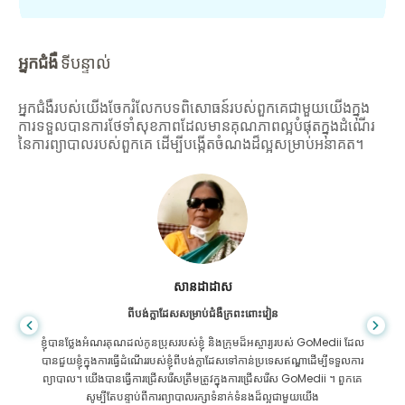
អ្នកជំងឺ
ទីបន្ទាល់
អ្នកជំងឺរបស់យើងចែករំលែកបទពិសោធន៍របស់ពួកគេជាមួយយើងក្នុង
ការទទួលបានការថែទាំសុខភាពដែលមានគុណភាពល្អបំផុតក្នុងដំណើរ
នៃការព្យាបាលរបស់ពួកគេ ដើម្បីបង្កើតចំណងដ៏ល្អសម្រាប់អនាគត។
សានដាដាស
ពីបង់ក្លាដែសសម្រាប់ជំងឺក្រពះពោះវៀន
ខ្ញុំបានថ្លែងអំណរគុណដល់កូនប្រុសរបស់ខ្ញុំ និងក្រុមដ៏អស្ចារ្យរបស់ GoMedii ដែល
បានជួយខ្ញុំក្នុងការធ្វើដំណើររបស់ខ្ញុំពីបង់ក្លាដែសទៅកាន់ប្រទេសឥណ្ឌាដើម្បីទទួលការ
ព្យាបាល។ យើងបានធ្វើការជ្រើសរើសត្រឹមត្រូវក្នុងការជ្រើសរើស GoMedii ។ ពួកគេ
សូម្បីតែបន្ទាប់ពីការព្យាបាលរក្សាទំនាក់ទំនងដ៏ល្អជាមួយយើង