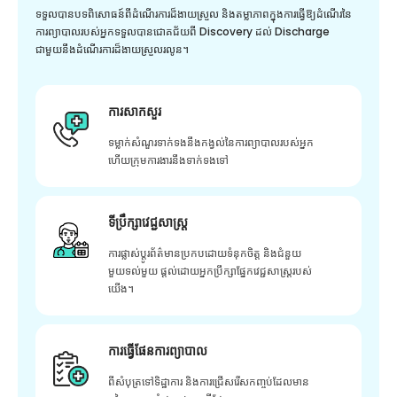
ទទួលបានបទពិសោធន៍ពីដំណើរការដ៏ងាយស្រួល និងតម្លាភាពក្នុងការធ្វើឱ្យដំណើរនៃ
ការព្យាបាលរបស់អ្នកទទួលបានជោគជ័យពី Discovery ដល់ Discharge
ជាមួយនឹងដំណើរការដ៏ងាយស្រួលរលូន។
ការសាកសួរ
ទម្លាក់សំណួរទាក់ទងនឹងកង្វល់នៃការព្យាបាលរបស់អ្នក
ហើយក្រុមការងារនឹងទាក់ទងទៅ
ទីប្រឹក្សាវេជ្ជសាស្ត្រ
ការផ្លាស់ប្តូរព័ត៌មានប្រកបដោយទំនុកចិត្ត និងជំនួយ
មួយទល់មួយ ផ្តល់ដោយអ្នកប្រឹក្សាផ្នែកវេជ្ជសាស្រ្តរបស់
យើង។
ការធ្វើផែនការព្យាបាល
ពីសំបុត្រទៅទិដ្ឋាការ និងការជ្រើសរើសកញ្ចប់ដែលមាន