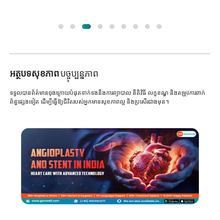
អត្ថបទសុខភាព
បច្ចុប្បន្នភាព
ទទួលបានព័ត៌មានចុងក្រោយបំផុតទាក់ទងនឹងការព្យាបាល នីតិវិធី លក្ខខណ្ឌ និងតម្រូវការពាក់
ព័ន្ធផ្សេងទៀត ដើម្បីធ្វើឱ្យជីវិតរបស់អ្នកមានសុខភាពល្អ និងប្រសើរជាងមុន។