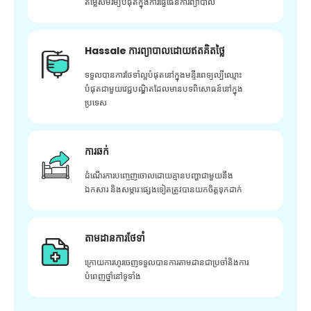
តម្លៃសមរម្យបំផុតក្នុងការធ្វើផែនការព្យាបាល
Hassale ការព្យាបាលដោយឥតគិតថ្លៃ
ទទួលបានការថែទាំល្អបំផុតនៅក្នុងមន្ទីរពេទ្យល្បីឈ្មោះ
បំផុតជាមួយវេជ្ជបណ្ឌិតដែលមានបទពិសោធន៍នៅក្នុង
ប្រទេស
ការឆក់
ដំណើរការបញ្ចេញចោលដោយគ្មានបញ្ហាជាមួយនឹង
ឯកសារ និងសម្ភារៈផ្សេងទៀតត្រូវបានយកចិត្តទុកដាក់
តាមដានការថែទាំ
ក្រោយ​ការ​ហូរ​ចេញ​ទទួល​បាន​ការ​តាមដាន​ជា​ប្រចាំ​និង​ការ​
បំពេញ​ថ្នាំ​នៅ​ទូទាំង​