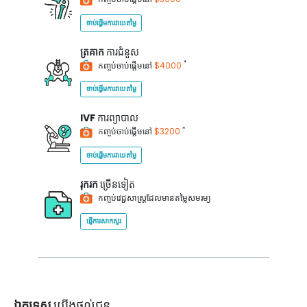
ចាប់ផ្តើមការវាយតម្លៃ
ត្រគាក
ការជំនួស
*
កញ្ចប់ចាប់ផ្តើមនៅ
$4000
ចាប់ផ្តើមការវាយតម្លៃ
IVF
ការព្យាបាល
*
កញ្ចប់ចាប់ផ្តើមនៅ
$3200
ចាប់ផ្តើមការវាយតម្លៃ
រុករក
ច្រើនទៀត
កញ្ចប់វេជ្ជសាស្ត្រដែលមានតម្លៃសមរម្យ
ផ្ញើការសាកសួរ
ឯកទេស
យើងផ្តល់ជូន