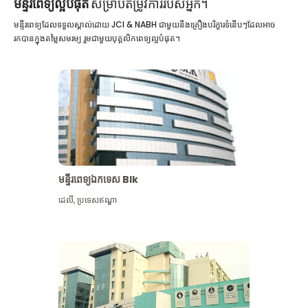
មន្ទីរពេទ្យល្អបំផុត
សម្រាប់តម្រូវការរបស់អ្នក។
មន្ទីរពេទ្យដែលទទួលស្គាល់ដោយ JCI & NABH ជាមួយនឹងគ្រឿងបរិក្ខារទំនើបៗដែលអាច
រកបានក្នុងតម្លៃសមរម្យ រួមជាមួយបុគ្គលិកពេទ្យល្អបំផុត។
មន្ទីរពេទ្យឯកទេស Blk
ដេលី
,
ប្រទេសឥណ្ឌា