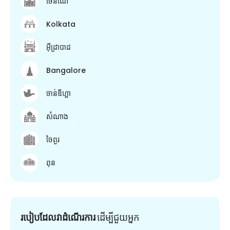
ចេនណៃ
Kolkata
អ៊ីដ្រាបាដ
Bangalore
ចាន់ឌីហ្គា
សំណាង
ចៃពួរ
ពុន
របៀបដែលវាដំណើរការ
ដើម្បី​ជួយ​អ្នក