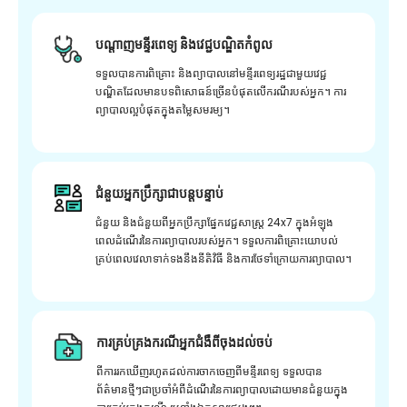
បណ្តាញមន្ទីរពេទ្យ និងវេជ្ជបណ្ឌិតកំពូល
ទទួលបានការពិគ្រោះ និងព្យាបាលនៅមន្ទីរពេទ្យរដ្ឋជាមួយវេជ្ជ
បណ្ឌិតដែលមានបទពិសោធន៍ច្រើនបំផុតលើករណីរបស់អ្នក។ ការ
ព្យាបាលល្អបំផុតក្នុងតម្លៃសមរម្យ។
ជំនួយអ្នកប្រឹក្សាជាបន្តបន្ទាប់
ជំនួយ និងជំនួយពីអ្នកប្រឹក្សាផ្នែកវេជ្ជសាស្រ្ត 24x7 ក្នុងអំឡុង
ពេលដំណើរនៃការព្យាបាលរបស់អ្នក។ ទទួលការពិគ្រោះយោបល់
គ្រប់ពេលវេលាទាក់ទងនឹងនីតិវិធី និងការថែទាំក្រោយការព្យាបាល។
ការគ្រប់គ្រងករណីអ្នកជំងឺពីចុងដល់ចប់
ពីការរកឃើញរហូតដល់ការចាកចេញពីមន្ទីរពេទ្យ ទទួលបាន
ព័ត៌មានថ្មីៗជាប្រចាំអំពីដំណើរនៃការព្យាបាលដោយមានជំនួយក្នុង