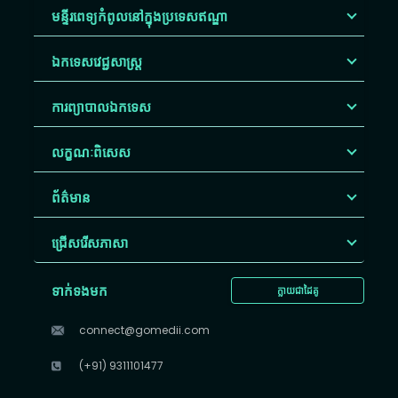
មន្ទីរពេទ្យកំពូលនៅក្នុងប្រទេសឥណ្ឌា
ឯកទេសវេជ្ជសាស្ត្រ
ការព្យាបាលឯកទេស
លក្ខណៈពិសេស
ព័ត៌មាន
ជ្រើសរើស​ភាសា
ទាក់ទងមក
ក្លាយជាដៃគូ
connect@gomedii.com
(+91) 9311101477