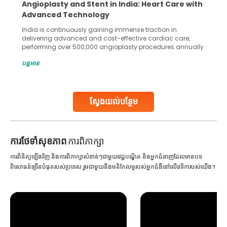
Angioplasty and Stent in India: Heart Care with
Advanced Technology
India is continuously gaining immense traction in
delivering advanced and cost-effective cardiac care,
performing over 500,000 angioplasty procedures annually
with a success rate exceeding 90%. Patients across the
បន្តអាន
globe are searching for treatments like angioplasty and
stent placement in Indian hospitals, owing to the
combination of high-quality care and affordability.
Studies, such as one published
ស្វែងយល់បន្ថែម
Continue Reading
ការ​ថែទាំ​សុខភាព
ការពិភាក្សា
ការពិនិត្យឡើងវិញ និងការពិភាក្សាសំខាន់ៗជាមួយវេជ្ជបណ្ឌិត និងអ្នកជំនាញដែលមានបទ
ពិសោធន៍ច្រើនបំផុតរបស់ប្រទេស រួមជាមួយនឹងមតិកែលម្អរបស់អ្នកជំងឺនៅលើវេទិការបស់យើង។