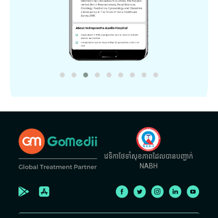
វេទិកាថែទាំសុខភាពដែលបានបញ្ជាក់
NABH