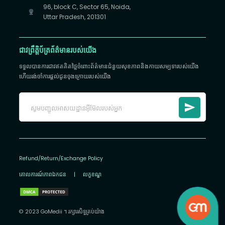
96, block C, Sector 65, Noida,
Uttar Pradesh, 201301
ជាវព្រឹត្តិប័ត្រព័ត៌មានរបស់យើង
ទទួលបានការជាវឥតគិតថ្លៃចំពោះព័ត៌មានជំនួយសុខភាពនិងកាយសម្បទារបស់យើង
ហើយរង់ចាំការផ្តល់ជូនចុងក្រោយរបស់យើង
Refund/Return/Exchange Policy
គោលការណ៍​ភាព​ឯកជន
|
លក្ខខណ្ឌ
© 2023 GoMedii ។ រក្សា​រ​សិទ្ធ​គ្រប់យ៉ាង