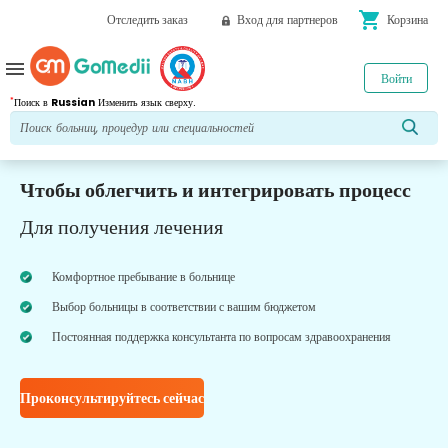
shopping_cart
Отследить заказ
Вход для партнеров
Корзина
menu
Войти
*
Поиск в
Russian
Изменить язык сверху.
Чтобы облегчить и интегрировать процесс
Для получения лечения
Комфортное пребывание в больнице
Выбор больницы в соответствии с вашим бюджетом
Постоянная поддержка консультанта по вопросам здравоохранения
Проконсультируйтесь сейчас