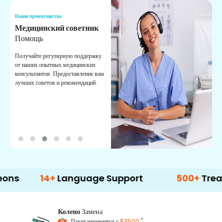
Наши преимущества
Н
Медицинский советник
О
Помощь
К
Получайте регулярную поддержку
О
от наших опытных медицинских
с
консультантов. Предоставление вам
п
лучших советов и рекомендаций.
в
о
14+
Language Support
500+
Treatment 
Колено
Замена
*
Пакет начинается с
$3500