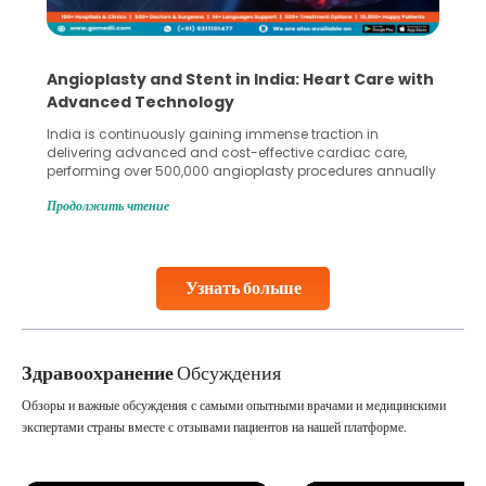
Angioplasty and Stent in India: Heart Care with
Advanced Technology
India is continuously gaining immense traction in
delivering advanced and cost-effective cardiac care,
performing over 500,000 angioplasty procedures annually
with a success rate exceeding 90%. Patients across the
Продолжить чтение
globe are searching for treatments like angioplasty and
stent placement in Indian hospitals, owing to the
combination of high-quality care and affordability.
Studies, such as one published
Узнать больше
Continue Reading
Здравоохранение
Обсуждения
Обзоры и важные обсуждения с самыми опытными врачами и медицинскими
экспертами страны вместе с отзывами пациентов на нашей платформе.