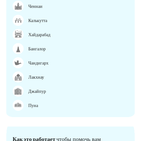
Ченнаи
Калькутта
Хайдарабад
Бангалор
Чандигарх
Лакхнау
Джайпур
Пуна
Как это работает
чтобы помочь вам