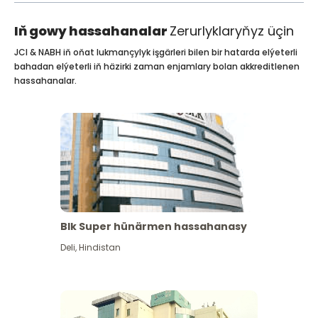
Iň gowy hassahanalar
Zerurlyklaryňyz üçin
JCI & NABH iň oňat lukmançylyk işgärleri bilen bir hatarda elýeterli
bahadan elýeterli iň häzirki zaman enjamlary bolan akkreditlenen
hassahanalar.
Blk Super hünärmen hassahanasy
Deli
,
Hindistan