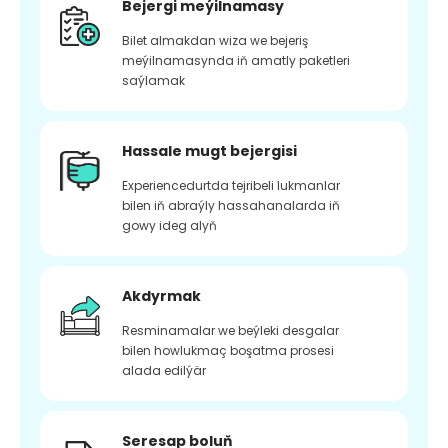
Bejergi meýilnamasy
Bilet almakdan wiza we bejeriş
meýilnamasynda iň amatly paketleri
saýlamak
Hassale mugt bejergisi
Experiencedurtda tejribeli lukmanlar
bilen iň abraýly hassahanalarda iň
gowy ideg alyň
Akdyrmak
Resminamalar we beýleki desgalar
bilen howlukmaç boşatma prosesi
alada edilýär
Seresap boluň