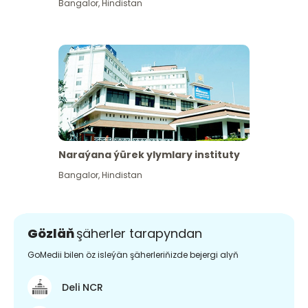
Bangalor
,
Hindistan
Naraýana ýürek ylymlary instituty
Bangalor
,
Hindistan
Gözläň
şäherler tarapyndan
GoMedii bilen öz isleýän şäherleriňizde bejergi alyň
Deli NCR