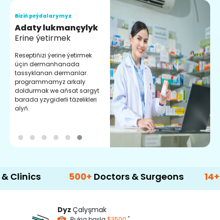
Biziň peýdalarymyz
B
Adaty lukmançylyk
S
Erine ýetirmek
C
k
Reseptiňizi ýerine ýetirmek
d
üçin dermanhanada
ý
tassyklanan dermanlar.
programmamyz arkaly
doldurmak we aňsat sargyt
barada yzygiderli täzelikleri
alyň.
cs
500+
Doctors & Surgeons
14+
Langua
Dyz
Çalyşmak
*
Bukja başla
$3500