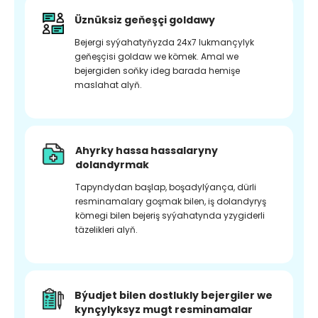
Üznüksiz geňeşçi goldawy
Bejergi syýahatyňyzda 24x7 lukmançylyk
geňeşçisi goldaw we kömek. Amal we
bejergiden soňky ideg barada hemişe
maslahat alyň.
Ahyrky hassa hassalaryny
dolandyrmak
Tapyndydan başlap, boşadylýança, dürli
resminamalary goşmak bilen, iş dolandyryş
kömegi bilen bejeriş syýahatynda yzygiderli
täzelikleri alyň.
Býudjet bilen dostlukly bejergiler we
kynçylyksyz mugt resminamalar