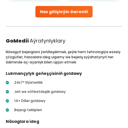
Has giňişleýin öwreniň
GoMedii
Aýratynlyklary
Näsagyň bejergisini ýeňilleşdirmek, şeýle hem tehnologiýa esasly
çözgütler, hassalara ideg ulgamy we bejeriş syýahatynyň her
ädiminde aç-açanlyk bilen üpjün etmek.
Lukmançylyk geňeşçisiniň goldawy
24x7* Elýeterlilik
Jaň we söhbetdeşlik goldawy
14+ Diller goldawy
Bejergi teklipleri
Näsaglara ideg