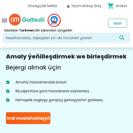
shopping_cart
Gözegçilik tertibi
Hyzmatdaş Giriş
Araba
menu
Giriň
*
Gözleýär
Turkmen
Dili ýokardan üýtgediň.
Amaly ýeňilleşdirmek we birleşdirmek
Bejergi almak üçin
Amatly hassahanada boluň
Býudjetiňize görä hassahana saýlawlary
Hemişelik saglygy goraýyş geňeşçisiniň goldawy
Indi maslahatlaşyň