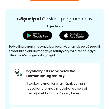
Göçürip al
GoMedii programmasy
Elýeterli
GoMedii programmasynda bar bolan yzarlamak we gözegçilik
etmek bilen ähli lukmançylyk zerurlyklaryňyza tehnologiýa
bilen işleýän bir gezeklik çözgüt.
Iň ýokary hassahanalar we
lukmanlar ulgamlary
Iň tejribeli lukmanlar bilen häzirki zaman
hassahanalarynda maslahat we bejergi
alyň. elýeterli bahada iň gowy bejergi.