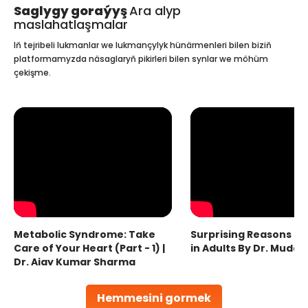
Saglygy goraýyş
Ara alyp
maslahatlaşmalar
Iň tejribeli lukmanlar we lukmançylyk hünärmenleri bilen biziň
platformamyzda näsaglaryň pikirleri bilen synlar we möhüm
çekişme.
Metabolic Syndrome: Take
Surprising Reasons fo
Care of Your Heart (Part - 1) |
in Adults By Dr. Mudas
Dr. Ajay Kumar Sharma
Hemmesini gormek