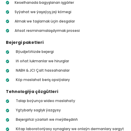
Keselhanada bagyşlanan işgärler
Syýahat we ýaşaýyş jaý kömegi
Almak we taşlamak üçin desgalar
Aňsat resminamalaşdyrmak prosesi
Bejergi paketleri
Býudjetiňizde bejergi
Iň oňat lukmanlar we hirurglar
NABH & JCI Çalt hassahanalar
Köp maslahat beriş opsiýalary
Tehnologiýa çözgütleri
Talap boýunça wideo maslahaty
Ygtybarly saglyk ýazgysy
Bejergiňizi yzarlaň we meýilleşdiriň
Kitap laboratoriýasy synaglary we onlaýn dermanlary sargyt