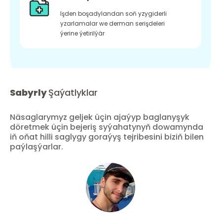
Işden boşadylandan soň yzygiderli
yzarlamalar we derman serişdeleri
ýerine ýetirilýär
Sabyrly
Şaýatlyklar
Näsaglarymyz geljek üçin ajaýyp baglanyşyk
döretmek üçin bejeriş syýahatynyň dowamynda
iň oňat hilli saglygy goraýyş tejribesini biziň bilen
paýlaşýarlar.