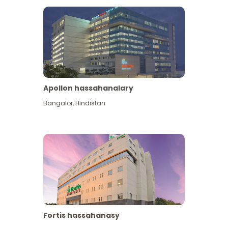
Apollon hassahanalary
Has giňişleýin gör
Bangalor
,
Hindistan
Fortis hassahanasy