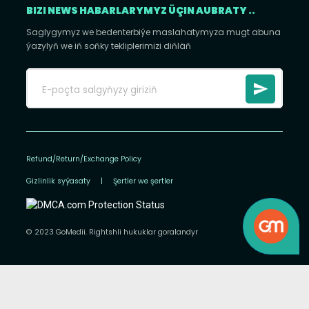
BIZI NEWS HABARLARYMYZ ÜÇIN AUBRATY ..
Saglygymyz we bedenterbiýe maslahatymyza mugt abuna
ýazylyň we iň soňky tekliplerimizi diňläň
Refund/Return/Exchange Policy
Gizlinlik syýasaty
|
Şertler we şertler
© 2023 GoMedii. Rightshli hukuklar goralandyr