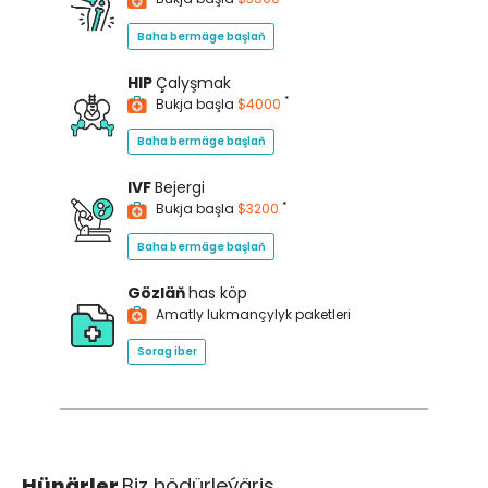
Baha bermäge başlaň
HIP
Çalyşmak
*
Bukja başla
$4000
Baha bermäge başlaň
IVF
Bejergi
*
Bukja başla
$3200
Baha bermäge başlaň
Gözläň
has köp
Amatly lukmançylyk paketleri
Sorag iber
Hünärler
Biz hödürleýäris