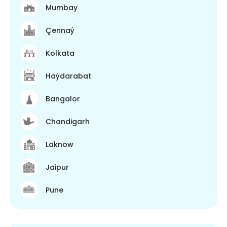
Mumbay
Çennaý
Kolkata
Haýdarabat
Bangalor
Chandigarh
Laknow
Jaipur
Pune