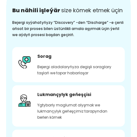
Bu nähili işleýär
size kömek etmek üçin
Bejergi syýahatyňyzy “Discovery” -den “Discharge” -e çenli
aňsat bir proses bilen üstünlikli amala aşyrmak üçin ýeňil
we aýdyň prosesi başdan geçiriň.
Sorag
Bejergi aladalaryňyza degişli soraglary
taşlaň we topar habarlaşar
Lukmançylyk geňeşçisi
Ygtybarly maglumat alyşmak we
lukmançylyk geňeşçimiz tarapyndan
berlen kömek