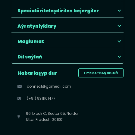
Specialöriteleşdirilen bejergiler
Aýratynlyklary
Maglumat
Dil saýlaň
Habarlaşyp dur
HYZMATDAŞ BOLUŇ
connect@gomedii.com
(+91) 9311101477
96, block C, Sector 65, Noida,
Uttar Pradesh, 201301