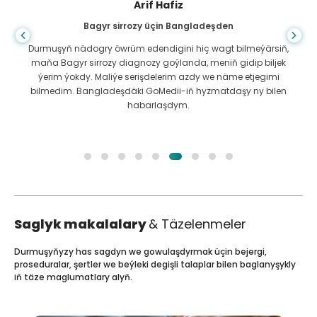
Arif Hafiz
Bagyr sirrozy üçin Bangladeşden
Durmuşyň nädogry öwrüm edendigini hiç wagt bilmeýärsiň,
maňa Bagyr sirrozy diagnozy goýlanda, meniň gidip biljek
ýerim ýokdy. Maliýe serişdelerim azdy we näme etjegimi
bilmedim. Bangladeşdäki GoMedii-iň hyzmatdaşy ny bilen
habarlaşdym.
Saglyk makalalary
& Täzelenmeler
Durmuşyňyzy has sagdyn we gowulaşdyrmak üçin bejergi,
proseduralar, şertler we beýleki degişli talaplar bilen baglanyşykly
iň täze maglumatlary alyň.