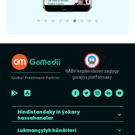
NABH kepillendirilen saglygy
goraýyş platformasy
Hindistandaky iň ýokary
hassahanalar
Lukmançylyk hünärleri