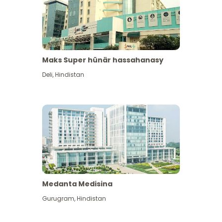
Maks Super hünär hassahanasy
Deli
,
Hindistan
Medanta Medisina
Gurugram
,
Hindistan