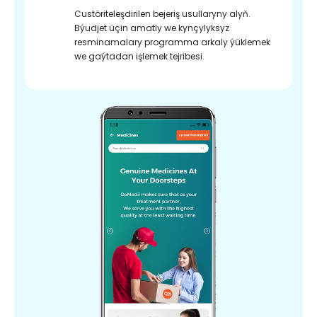
Custöriteleşdirilen bejeriş usullaryny alyň.
Býudjet üçin amatly we kynçylyksyz
resminamalary programma arkaly ýüklemek
we gaýtadan işlemek tejribesi.