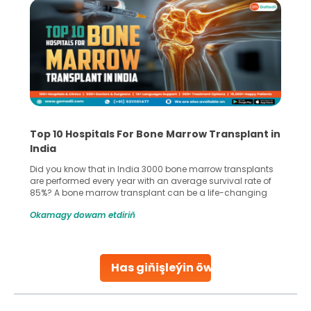
Top 10 Hospitals For Bone Marrow Transplant in
India
Did you know that in India 3000 bone marrow transplants
are performed every year with an average survival rate of
85%? A bone marrow transplant can be a life-changing
treatment for an individual, choosing the right hospital can
Okamagy dowam etdiriň
make all the difference. India has some of the world’s
leading hospitals for bone marrow transplants.
Continue Reading
Has giňişleýin öwreniň