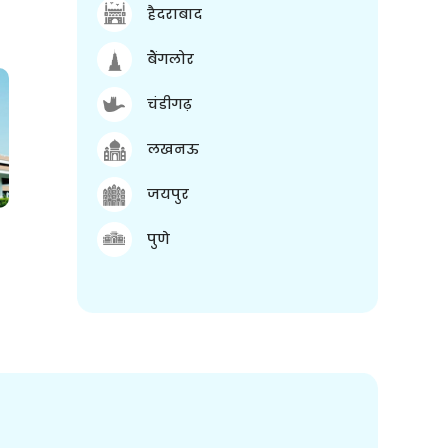
हैदराबाद
बैंगलोर
चंडीगढ़
लखनऊ
जयपुर
पुणे