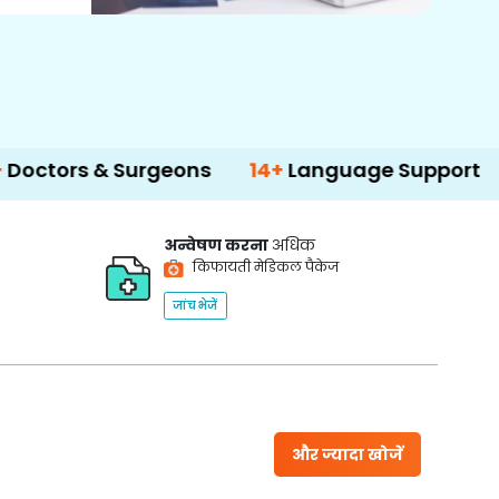
Surgeons
14+
Language Support
500+
T
अन्वेषण करना
अधिक
किफायती मेडिकल पैकेज
जांच भेजें
और ज्यादा खोजें