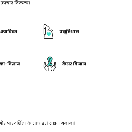
ती उपचार विकल्प।
ःस्त्राविका
प्रसूतिशास्र
रिका-विज्ञान
कैंसर विज्ञान
 और पारदर्शिता के साथ इसे सक्षम बनाना।