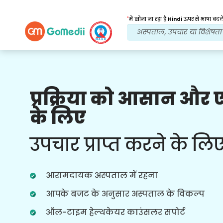
*
में खोजा जा रहा है
Hindi
ऊपर से भाषा बदले
प्रक्रिया को आसान और
हमारे लाभ
के लिए
इलाज के बाद
अनुवर्ती
देखभाल
उपचार प्राप्त करने के लि
हर समय आपकी समस्याओं का समाधान करने
वाली हमारी टीम के साथ चौबीसों घंटे चिकित्सा
और रोगी सहायता प्राप्त करें। आपके उपचार की
आरामदायक अस्पताल में रहना
जरूरतों पर नियमित अपडेट।
आपके बजट के अनुसार अस्पताल के विकल्प
ऑल-टाइम हेल्थकेयर काउंसलर सपोर्ट