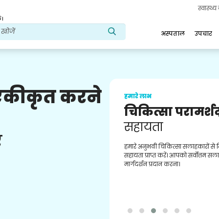
स्वास्थ्
ं।
अस्पताल
उपचार
 एकीकृत करने
हमारे लाभ
चिकित्सा परामर्श
सहायता
ए
हमारे अनुभवी चिकित्सा सलाहकारों से
सहायता प्राप्त करें। आपको सर्वोत्तम स
मार्गदर्शन प्रदान करना।