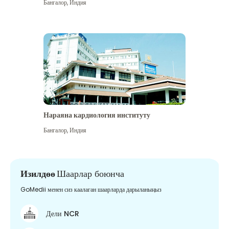
Бангалор
,
Индия
Нараяна кардиология институту
Бангалор
,
Индия
Изилдөө
Шаарлар боюнча
GoMedii менен сиз каалаган шаарларда дарыланыңыз
Дели NCR