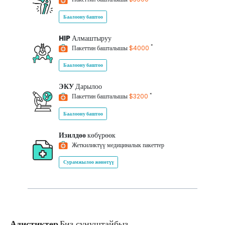
Баалоону баштоо
HIP
Алмаштыруу
*
Пакеттин башталышы
$4000
Баалоону баштоо
ЭКУ
Дарылоо
*
Пакеттин башталышы
$3200
Баалоону баштоо
Изилдөө
көбүрөөк
Жеткиликтүү медициналык пакеттер
Сурамжылоо жөнөтүү
Адистиктер
Биз сунуштайбыз