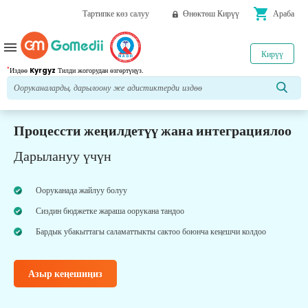
shopping_cart
Тартипке көз салуу
Өнөктөш Кирүү
Араба
menu
Кирүү
*
Издөө
Kyrgyz
Тилди жогорудан өзгөртүңүз.
Процессти жеңилдетүү жана интеграциялоо
Дарылануу үчүн
Ооруканада жайлуу болуу
Сиздин бюджетке жараша оорукана тандоо
Бардык убакыттагы саламаттыкты сактоо боюнча кеңешчи колдоо
Азыр кеңешиңиз