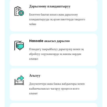
Дарылоону пландаштыруу
Билеттен баштап визага жана дарылоону
пландаштырууда эң арзан пакеттерди тандоого
чейин
Hassale акысыз дарылоо
Өлкөдөгү тажрыйбалуу дарыгерлер менен эң
абройлуу ооруканаларда эң жакшы жардам
алыңыз
Агызуу
Документтери жана башка жабдыктары менен
кыйынчылыксыз чыгаруу процесси колго
алынат