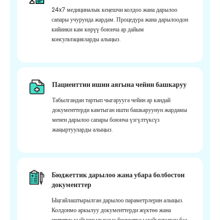
24x7 медициналык кеңешчи колдоо жана дарылоо
сапары учурунда жардам. Процедура жана дарылоодон
кийинки кам көрүү боюнча ар дайым
консультацияларды алыңыз.
Пациенттин ишин аягына чейин башкаруу
Табылгандан тартып чыгарууга чейин ар кандай
документтерди камтыган ишти башкаруунун жардамы
менен дарылоо сапары боюнча үзгүлтүксүз
жаңыртууларды алыңыз.
Бюджеттик дарылоо жана убара болбостон
документтер
Ыңгайлаштырылган дарылоо параметрлерин алыңыз.
Колдонмо аркылуу документтерди жүктөө жана
иштетүү кыйынчылыксыз бюджетке ылайыкталган баа