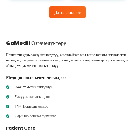
Дагы изилдөө
GoMedii
Өзгөчөлүктөрү
Пациентти дарылоону жеңилдетүү, ошондой эле аны технологияга негизделген
чечимдер, пациентти тейлөө тутуму жана дарылоо сапарынын ар бир кадамында
айкындуулук менен камсыз кылуу.
Медициналык кеңешчи колдоо
24x7* Жеткиликтүүлүк
Чалуу жана чат колдоо
14+ Тилдерди колдоо
Дарылоо боюнча сунуштар
Patient Care