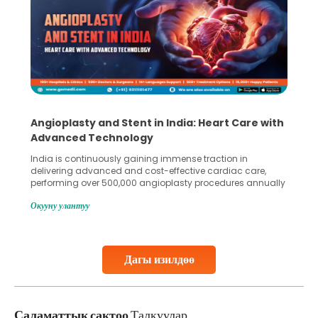
Angioplasty and Stent in India: Heart Care with
Advanced Technology
India is continuously gaining immense traction in
delivering advanced and cost-effective cardiac care,
performing over 500,000 angioplasty procedures annually
with a success rate exceeding 90%. Patients across the
Окууну улантуу
globe are searching for treatments like angioplasty and
stent placement in Indian hospitals, owing to the
combination of high-quality care and affordability.
Studies, such as one published
Дагы изилдөө
Continue Reading
Саламаттык сактоо
Талкуулар