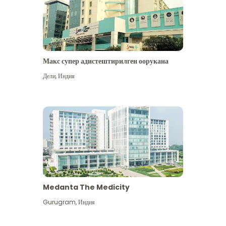
Макс супер адистештирилген оорукана
Дели
,
Индия
Medanta The Medicity
Gurugram
,
Индия