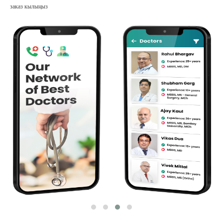
заказ кылыңыз