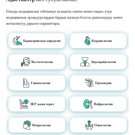
Өлкөдө медициналык тейлөөнүн эң мыкты сапаты менен тандоо үчүн
медициналык процедуралардын бардык мүмкүн болгон диапазондору менен
жеткиликтүү дарылоо варианттары.
Бариатриялык хирургия
Кардиология
Косметология
Эндокринология
Гинекология
Ортопедия
ЭКУ жана төрөт
Нефрология
Неврология
Онкология