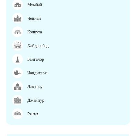
Мумбай
Ченнай
Колкута
Хайдарабад
Бангалор
Чандигарх
Лакхнау
Джайпур
Pune