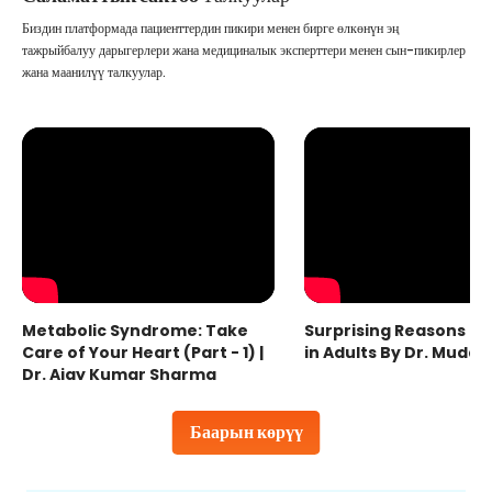
Биздин платформада пациенттердин пикири менен бирге өлкөнүн эң
тажрыйбалуу дарыгерлери жана медициналык эксперттери менен сын-пикирлер
жана маанилүү талкуулар.
Metabolic Syndrome: Take
Surprising Reasons fo
Care of Your Heart (Part - 1) |
in Adults By Dr. Mudas
Dr. Ajay Kumar Sharma
Баарын көрүү