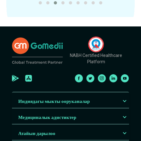
NABH Certified Healthcare
Platform
Индиядагы мыкты ооруканалар
Медициналык адистиктер
Атайын дарылоо