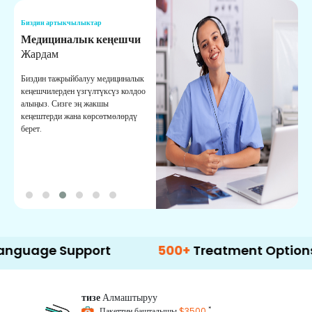
Биздин артыкчылыктар
Б
Медициналык кеңешчи
О
Жардам
К
Биздин тажрыйбалуу медициналык
Д
кеңешчилерден үзгүлтүксүз колдоо
ж
алыңыз. Сизге эң жакшы
р
кеңештерди жана көрсөтмөлөрдү
т
берет.
о
 Support
500+
Treatment Options
тизе
Алмаштыруу
*
Пакеттин башталышы
$3500