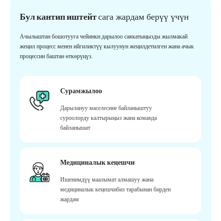
Бул кантип иштейт
сага жардам берүү үчүн
Ачылыштан бошотууга чейинки дарылоо саякатыңызды жылмакай
жеңил процесс менен ийгиликтүү кылуунун жеңилдетилген жана ачык
процессин баштан өткөрүңүз.
Сурамжылоо
Дарылануу маселесине байланыштуу
суроолорду калтырыңыз жана команда
байланышат
Медициналык кеңешчи
Ишенимдүү маалымат алмашуу жана
медициналык кеңешчибиз тарабынан бирден
жардам