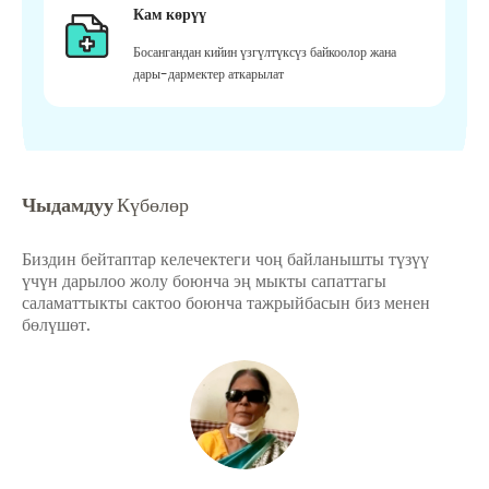
Кам көрүү
Босангандан кийин үзгүлтүксүз байкоолор жана
дары-дармектер аткарылат
Чыдамдуу
Күбөлөр
Биздин бейтаптар келечектеги чоң байланышты түзүү
үчүн дарылоо жолу боюнча эң мыкты сапаттагы
саламаттыкты сактоо боюнча тажрыйбасын биз менен
бөлүшөт.