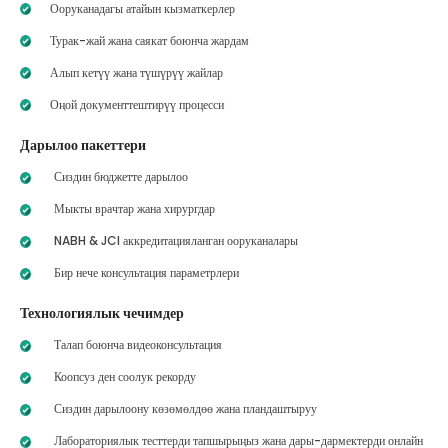
Ооруканадагы атайын кызматкерлер
Турак-жай жана саякат боюнча жардам
Алып кетүү жана түшүрүү жайлар
Оңой документтештирүү процесси
Дарылоо пакеттери
Сиздин бюджетте дарылоо
Мыкты врачтар жана хирургдар
NABH & JCI аккредитацияланган ооруканалары
Бир нече консультация параметрлери
Технологиялык чечимдер
Талап боюнча видеоконсультация
Коопсуз ден соолук рекорду
Сиздин дарылоону көзөмөлдөө жана пландаштыруу
Лабораториялык тесттерди тапшырыңыз жана дары-дармектерди онлайн