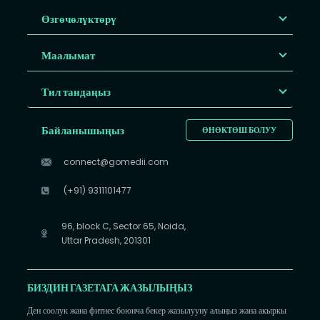
Өзгөчөлүктөрү
Маалымат
Тил тандаңыз
Байланышыңыз
ӨНӨКТӨШ БОЛУУ
connect@gomedii.com
(+91) 9311101477
96, block C, Sector 65, Noida,
Uttar Pradesh, 201301
БИЗДИН ГАЗЕТАГА ЖАЗЫЛЫҢЫЗ
Ден соолук жана фитнес боюнча бекер жазылууну алыңыз жана акыркы