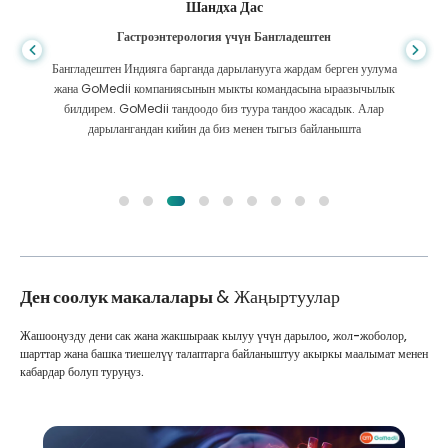
Шандха Дас
Гастроэнтерология үчүн Бангладештен
Бангладештен Индияга барганда дарыланууга жардам берген уулума
жана GoMedii компаниясынын мыкты командасына ыраазычылык
билдирем. GoMedii тандоодо биз туура тандоо жасадык. Алар
дарылангандан кийин да биз менен тыгыз байланышта
Ден соолук макалалары
& Жаңыртуулар
Жашооңузду дени сак жана жакшыраак кылуу үчүн дарылоо, жол-жоболор,
шарттар жана башка тиешелүү талаптарга байланыштуу акыркы маалымат менен
кабардар болуп туруңуз.