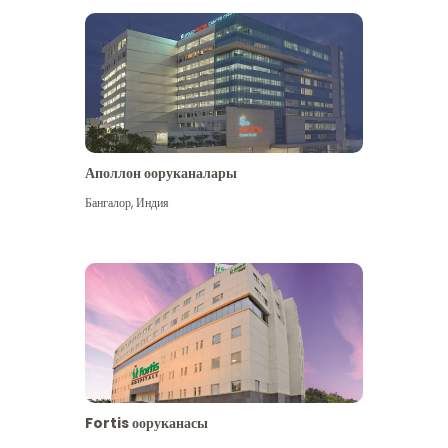
Аполлон ооруканалары
Көбүрөөк көрүү
Бангалор
,
Индия
Fortis ооруканасы