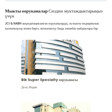
Мыкты ооруканалар
Сиздин муктаждыктарыңыз
үчүн
JCI & NABH аккредитацияланган ооруканаларды, эң мыкты медициналык
кызматкерлер менен бирге, жеткиликтүү баада заманбап жабдыктары бар.
Blk Super Specialty ооруканасы
Дели
,
Индия