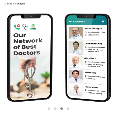
заказ кылыңыз