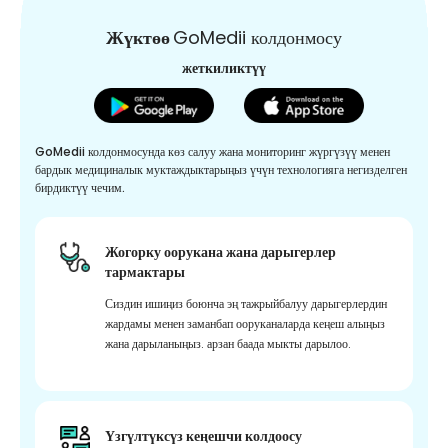
Жүктөө
GoMedii колдонмосу
жеткиликтүү
GoMedii колдонмосунда көз салуу жана мониторинг жүргүзүү менен
бардык медициналык муктаждыктарыңыз үчүн технологияга негизделген
бирдиктүү чечим.
Жогорку оорукана жана дарыгерлер
тармактары
Сиздин ишиңиз боюнча эң тажрыйбалуу дарыгерлердин
жардамы менен заманбап ооруканаларда кеңеш алыңыз
жана дарыланыңыз. арзан баада мыкты дарылоо.
Үзгүлтүксүз кеңешчи колдоосу