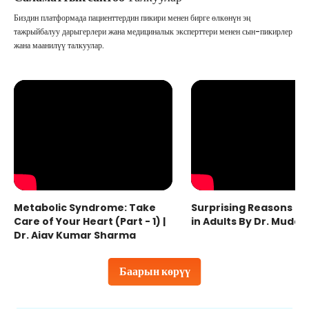
Биздин платформада пациенттердин пикири менен бирге өлкөнүн эң
тажрыйбалуу дарыгерлери жана медициналык эксперттери менен сын-пикирлер
жана маанилүү талкуулар.
Metabolic Syndrome: Take
Surprising Reasons fo
Care of Your Heart (Part - 1) |
in Adults By Dr. Mudas
Dr. Ajay Kumar Sharma
Баарын көрүү