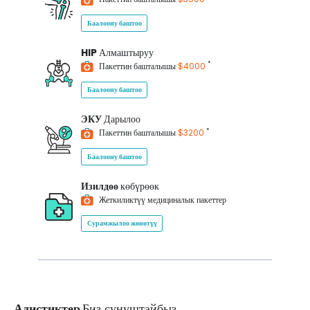
Баалоону баштоо
HIP
Алмаштыруу
*
Пакеттин башталышы
$4000
Баалоону баштоо
ЭКУ
Дарылоо
*
Пакеттин башталышы
$3200
Баалоону баштоо
Изилдөө
көбүрөөк
Жеткиликтүү медициналык пакеттер
Сурамжылоо жөнөтүү
Адистиктер
Биз сунуштайбыз