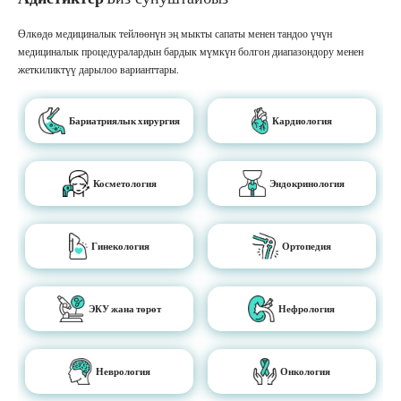
Өлкөдө медициналык тейлөөнүн эң мыкты сапаты менен тандоо үчүн
медициналык процедуралардын бардык мүмкүн болгон диапазондору менен
жеткиликтүү дарылоо варианттары.
Бариатриялык хирургия
Кардиология
Косметология
Эндокринология
Гинекология
Ортопедия
ЭКУ жана төрөт
Нефрология
Неврология
Онкология