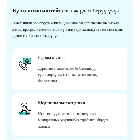
Бул кантип иштейт
сага жардам берүү үчүн
Ачылыштан бошотууга чейинки дарылоо саякатыңызды жылмакай
жеңил процесс менен ийгиликтүү кылуунун жеңилдетилген жана ачык
процессин баштан өткөрүңүз.
Сурамжылоо
Дарылануу маселесине байланыштуу
суроолорду калтырыңыз жана команда
байланышат
Медициналык кеңешчи
Ишенимдүү маалымат алмашуу жана
медициналык кеңешчибиз тарабынан бирден
жардам