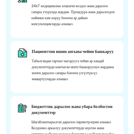
24x7 медициналык кеңешчи колдоо жана дарылоо
сапары учурунда жардам. Процедура жана дарылоодон
кийинки кам көрүү боюнча ар дайым
консультацияларды алыңыз.
Пациенттин ишин аягына чейин башкаруу
Табылгандан тартып чыгарууга чейин ар кандай
документтерди камтыган ишти башкаруунун жардамы
менен дарылоо сапары боюнча үзгүлтүксүз
жаңыртууларды алыңыз.
Бюджеттик дарылоо жана убара болбостон
документтер
Ыңгайлаштырылган дарылоо параметрлерин алыңыз.
Колдонмо аркылуу документтерди жүктөө жана
иштетүү кыйынчылыксыз бюджетке ылайыкталган баа