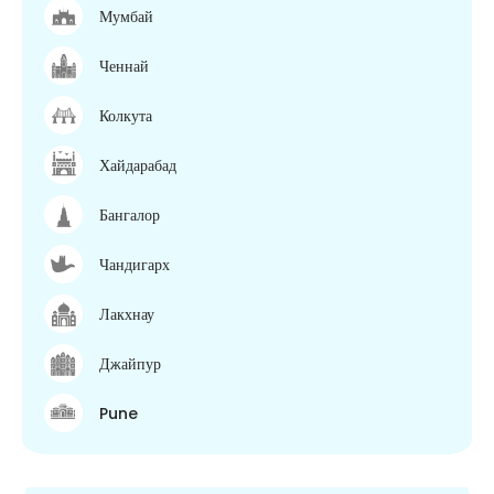
Мумбай
Ченнай
Колкута
Хайдарабад
Бангалор
Чандигарх
Лакхнау
Джайпур
Pune