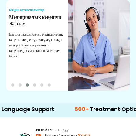
Биздин артыкчылыктар
Б
Медициналык кеңешчи
О
Жардам
К
Биздин тажрыйбалуу медициналык
Д
кеңешчилерден үзгүлтүксүз колдоо
ж
алыңыз. Сизге эң жакшы
р
кеңештерди жана көрсөтмөлөрдү
т
берет.
о
ge Support
500+
Treatment Options
тизе
Алмаштыруу
*
Пакеттин башталышы
$3500