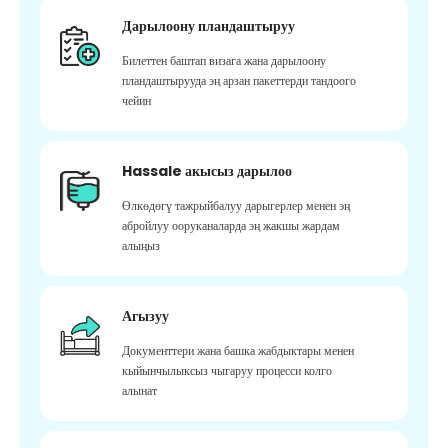
Дарылоону пландаштыруу
Билеттен баштап визага жана дарылоону
пландаштырууда эң арзан пакеттерди тандоого
чейин
Hassale акысыз дарылоо
Өлкөдөгү тажрыйбалуу дарыгерлер менен эң
абройлуу ооруканаларда эң жакшы жардам
алыңыз
Агызуу
Документтери жана башка жабдыктары менен
кыйынчылыксыз чыгаруу процесси колго
алынат