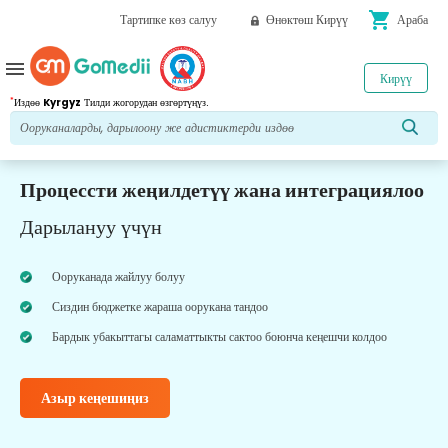
shopping_cart
Тартипке көз салуу
Өнөктөш Кирүү
Араба
menu
Кирүү
*
Издөө
Kyrgyz
Тилди жогорудан өзгөртүңүз.
Процессти жеңилдетүү жана интеграциялоо
Дарылануу үчүн
Ооруканада жайлуу болуу
Сиздин бюджетке жараша оорукана тандоо
Бардык убакыттагы саламаттыкты сактоо боюнча кеңешчи колдоо
Азыр кеңешиңиз