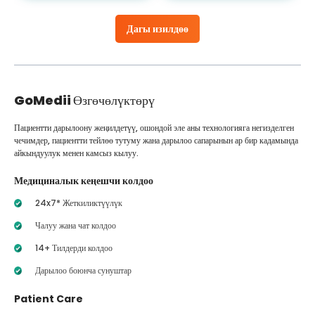
Дагы изилдөө
GoMedii
Өзгөчөлүктөрү
Пациентти дарылоону жеңилдетүү, ошондой эле аны технологияга негизделген
чечимдер, пациентти тейлөө тутуму жана дарылоо сапарынын ар бир кадамында
айкындуулук менен камсыз кылуу.
Медициналык кеңешчи колдоо
24x7* Жеткиликтүүлүк
Чалуу жана чат колдоо
14+ Тилдерди колдоо
Дарылоо боюнча сунуштар
Patient Care