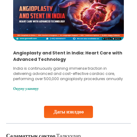
Angioplasty and Stent in India: Heart Care with
Advanced Technology
India is continuously gaining immense traction in
delivering advanced and cost-effective cardiac care,
performing over 500,000 angioplasty procedures annually
with a success rate exceeding 90%. Patients across the
Окууну улантуу
globe are searching for treatments like angioplasty and
stent placement in Indian hospitals, owing to the
combination of high-quality care and affordability.
Studies, such as one published
Дагы изилдөө
Continue Reading
Саламаттык сактоо
Талкуулар