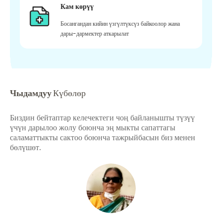
Кам көрүү
Босангандан кийин үзгүлтүксүз байкоолор жана
дары-дармектер аткарылат
Чыдамдуу
Күбөлөр
Биздин бейтаптар келечектеги чоң байланышты түзүү
үчүн дарылоо жолу боюнча эң мыкты сапаттагы
саламаттыкты сактоо боюнча тажрыйбасын биз менен
бөлүшөт.