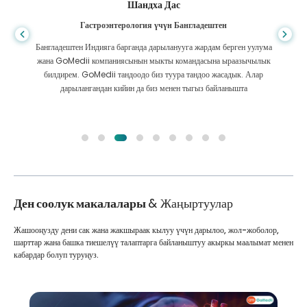
Шандха Дас
Гастроэнтерология үчүн Бангладештен
Бангладештен Индияга барганда дарыланууга жардам берген уулума
жана GoMedii компаниясынын мыкты командасына ыраазычылык
билдирем. GoMedii тандоодо биз туура тандоо жасадык. Алар
дарылангандан кийин да биз менен тыгыз байланышта
Ден соолук макалалары
& Жаңыртуулар
Жашооңузду дени сак жана жакшыраак кылуу үчүн дарылоо, жол-жоболор,
шарттар жана башка тиешелүү талаптарга байланыштуу акыркы маалымат менен
кабардар болуп туруңуз.