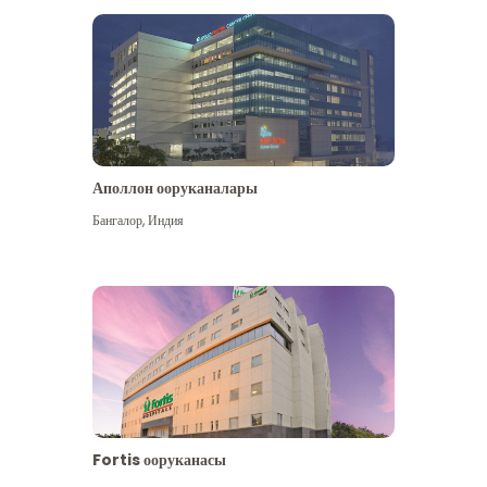
Аполлон ооруканалары
Көбүрөөк көрүү
Бангалор
,
Индия
Fortis ооруканасы