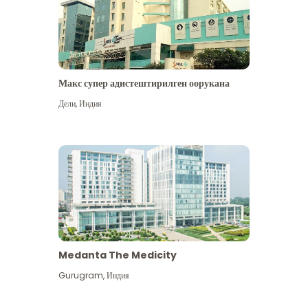
Макс супер адистештирилген оорукана
Дели
,
Индия
Medanta The Medicity
Gurugram
,
Индия