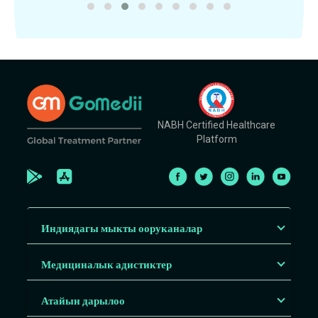
NABH Certified Healthcare
Platform
Индиядагы мыкты ооруканалар
Медициналык адистиктер
Атайын дарылоо