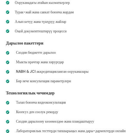
Ооруканадагы атайын кызматкерлер
Турак-жай жана саякат боюнча жардам
Алып кетүү жана түшүрүү жайлар
Оңой документтештирүү процесси
Дарылоо пакеттери
Сиздин бюджетте дарылоо
Мыкты врачтар жана хирургдар
NABH & JCI аккредитацияланган ооруканалары
Бир нече консультация параметрлери
Технологиялык чечимдер
Талап боюнча видеоконсультация
Коопсуз ден соолук рекорду
Сиздин дарылоону көзөмөлдөө жана пландаштыруу
Лабораториялык тесттерди тапшырыңыз жана дары-дармектерди онлайн