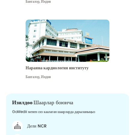
Бангалор
,
Индия
Нараяна кардиология институту
Бангалор
,
Индия
Изилдөө
Шаарлар боюнча
GoMedii менен сиз каалаган шаарларда дарыланыңыз
Дели NCR