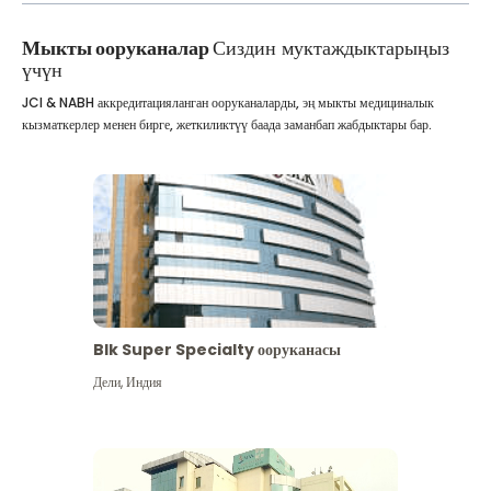
Мыкты ооруканалар
Сиздин муктаждыктарыңыз
үчүн
JCI & NABH аккредитацияланган ооруканаларды, эң мыкты медициналык
кызматкерлер менен бирге, жеткиликтүү баада заманбап жабдыктары бар.
Blk Super Specialty ооруканасы
Дели
,
Индия