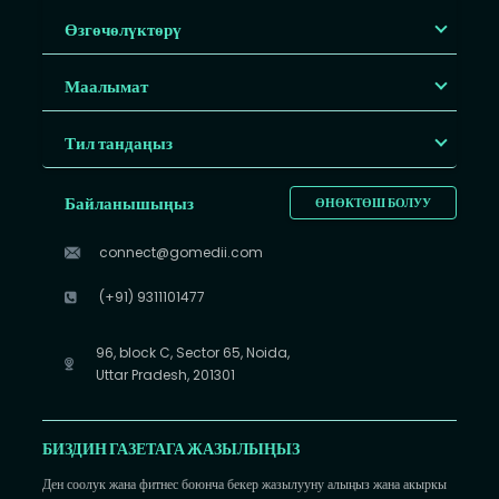
Өзгөчөлүктөрү
Маалымат
Тил тандаңыз
Байланышыңыз
ӨНӨКТӨШ БОЛУУ
connect@gomedii.com
(+91) 9311101477
96, block C, Sector 65, Noida,
Uttar Pradesh, 201301
БИЗДИН ГАЗЕТАГА ЖАЗЫЛЫҢЫЗ
Ден соолук жана фитнес боюнча бекер жазылууну алыңыз жана акыркы