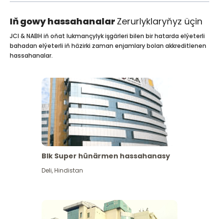
Iň gowy hassahanalar
Zerurlyklaryňyz üçin
JCI & NABH iň oňat lukmançylyk işgärleri bilen bir hatarda elýeterli
bahadan elýeterli iň häzirki zaman enjamlary bolan akkreditlenen
hassahanalar.
Blk Super hünärmen hassahanasy
Deli
,
Hindistan