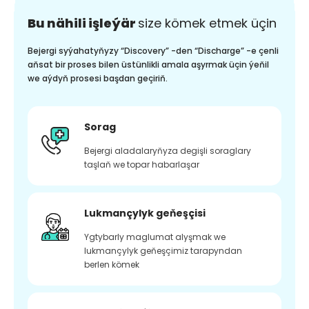
Bu nähili işleýär
size kömek etmek üçin
Bejergi syýahatyňyzy “Discovery” -den “Discharge” -e çenli
aňsat bir proses bilen üstünlikli amala aşyrmak üçin ýeňil
we aýdyň prosesi başdan geçiriň.
Sorag
Bejergi aladalaryňyza degişli soraglary
taşlaň we topar habarlaşar
Lukmançylyk geňeşçisi
Ygtybarly maglumat alyşmak we
lukmançylyk geňeşçimiz tarapyndan
berlen kömek