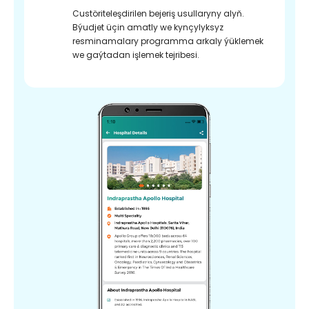
Custöriteleşdirilen bejeriş usullaryny alyň.
Býudjet üçin amatly we kynçylyksyz
resminamalary programma arkaly ýüklemek
we gaýtadan işlemek tejribesi.