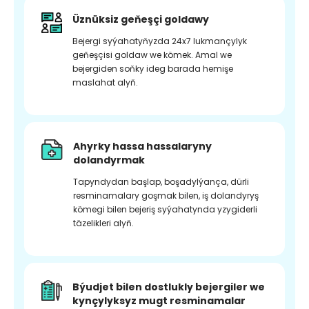
Üznüksiz geňeşçi goldawy
Bejergi syýahatyňyzda 24x7 lukmançylyk
geňeşçisi goldaw we kömek. Amal we
bejergiden soňky ideg barada hemişe
maslahat alyň.
Ahyrky hassa hassalaryny
dolandyrmak
Tapyndydan başlap, boşadylýança, dürli
resminamalary goşmak bilen, iş dolandyryş
kömegi bilen bejeriş syýahatynda yzygiderli
täzelikleri alyň.
Býudjet bilen dostlukly bejergiler we
kynçylyksyz mugt resminamalar