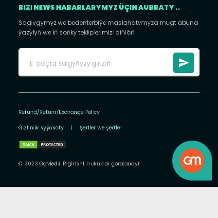
BIZI NEWS HABARLARYMYZ ÜÇIN AUBRATY ..
Saglygymyz we bedenterbiýe maslahatymyza mugt abuna
ýazylyň we iň soňky tekliplerimizi diňläň
Refund/Return/Exchange Policy
Gizlinlik syýasaty
|
Şertler we şertler
© 2023 GoMedii. Rightshli hukuklar goralandyr