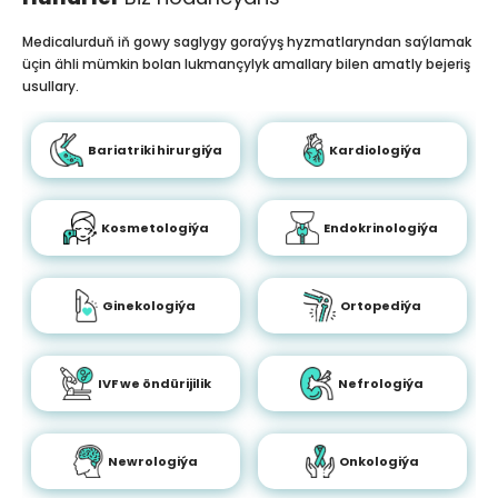
Medicalurduň iň gowy saglygy goraýyş hyzmatlaryndan saýlamak
üçin ähli mümkin bolan lukmançylyk amallary bilen amatly bejeriş
usullary.
Bariatriki hirurgiýa
Kardiologiýa
Kosmetologiýa
Endokrinologiýa
Ginekologiýa
Ortopediýa
IVF we öndürijilik
Nefrologiýa
Newrologiýa
Onkologiýa