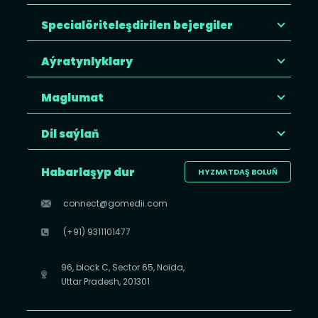
Specialöriteleşdirilen bejergiler
Aýratynlyklary
Maglumat
Dil saýlaň
Habarlaşyp dur
HYZMATDAŞ BOLUŇ
connect@gomedii.com
(+91) 9311101477
96, block C, Sector 65, Noida,
Uttar Pradesh, 201301