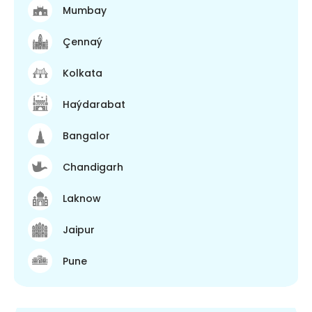
Mumbay
Çennaý
Kolkata
Haýdarabat
Bangalor
Chandigarh
Laknow
Jaipur
Pune