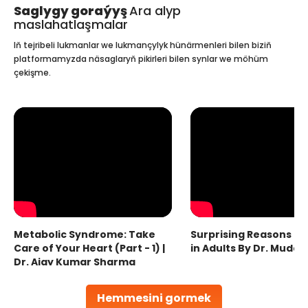
Saglygy goraýyş
Ara alyp
maslahatlaşmalar
Iň tejribeli lukmanlar we lukmançylyk hünärmenleri bilen biziň
platformamyzda näsaglaryň pikirleri bilen synlar we möhüm
çekişme.
Metabolic Syndrome: Take
Surprising Reasons fo
Care of Your Heart (Part - 1) |
in Adults By Dr. Mudas
Dr. Ajay Kumar Sharma
Hemmesini gormek