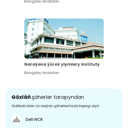
Bangalor
,
Hindistan
Naraýana ýürek ylymlary instituty
Bangalor
,
Hindistan
Gözläň
şäherler tarapyndan
GoMedii bilen öz isleýän şäherleriňizde bejergi alyň
Deli NCR