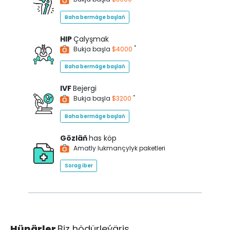
Baha bermäge başlaň
HIP
Çalyşmak
*
Bukja başla
$4000
Baha bermäge başlaň
IVF
Bejergi
*
Bukja başla
$3200
Baha bermäge başlaň
Gözläň
has köp
Amatly lukmançylyk paketleri
Sorag iber
Hünärler
Biz hödürleýäris