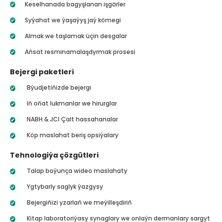
Keselhanada bagyşlanan işgärler
Syýahat we ýaşaýyş jaý kömegi
Almak we taşlamak üçin desgalar
Aňsat resminamalaşdyrmak prosesi
Bejergi paketleri
Býudjetiňizde bejergi
Iň oňat lukmanlar we hirurglar
NABH & JCI Çalt hassahanalar
Köp maslahat beriş opsiýalary
Tehnologiýa çözgütleri
Talap boýunça wideo maslahaty
Ygtybarly saglyk ýazgysy
Bejergiňizi yzarlaň we meýilleşdiriň
Kitap laboratoriýasy synaglary we onlaýn dermanlary sargyt