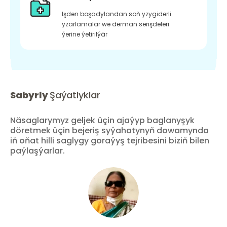
Işden boşadylandan soň yzygiderli
yzarlamalar we derman serişdeleri
ýerine ýetirilýär
Sabyrly
Şaýatlyklar
Näsaglarymyz geljek üçin ajaýyp baglanyşyk
döretmek üçin bejeriş syýahatynyň dowamynda
iň oňat hilli saglygy goraýyş tejribesini biziň bilen
paýlaşýarlar.