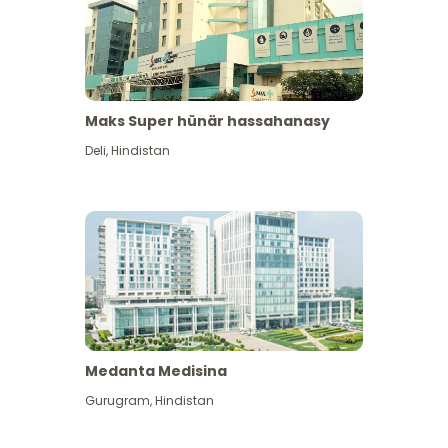
Maks Super hünär hassahanasy
Deli
,
Hindistan
Medanta Medisina
Gurugram
,
Hindistan