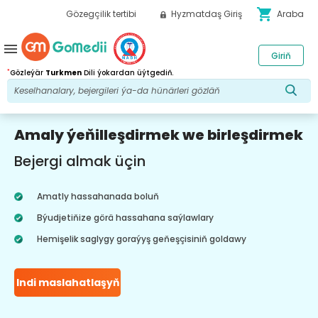
shopping_cart
Gözegçilik tertibi
Hyzmatdaş Giriş
Araba
menu
Giriň
*
Gözleýär
Turkmen
Dili ýokardan üýtgediň.
Amaly ýeňilleşdirmek we birleşdirmek
Bejergi almak üçin
Amatly hassahanada boluň
Býudjetiňize görä hassahana saýlawlary
Hemişelik saglygy goraýyş geňeşçisiniň goldawy
Indi maslahatlaşyň