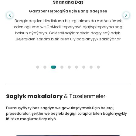
Shandha Das
Gastroenterologiýa üçin Bangladeşden
Bangladeşden Hindistana bejergi almakda maňa kömek
eden ogluma we GoMedii toparynyň ajaýyp toparyna sag
bolsun aýdýaryn. GoMedii saýlamakda dogry saýladyk.
Bejergiden soňam biziň bilen uly baglanyşyk saklaýarlar
Saglyk makalalary
& Täzelenmeler
Durmuşyňyzy has sagdyn we gowulaşdyrmak üçin bejergi,
proseduralar, şertler we beýleki degişli talaplar bilen baglanyşykly
iň täze maglumatlary alyň.