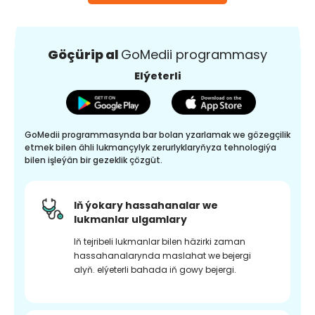
Göçürip al
GoMedii programmasy
Elýeterli
GoMedii programmasynda bar bolan yzarlamak we gözegçilik
etmek bilen ähli lukmançylyk zerurlyklaryňyza tehnologiýa
bilen işleýän bir gezeklik çözgüt.
Iň ýokary hassahanalar we
lukmanlar ulgamlary
Iň tejribeli lukmanlar bilen häzirki zaman
hassahanalarynda maslahat we bejergi
alyň. elýeterli bahada iň gowy bejergi.