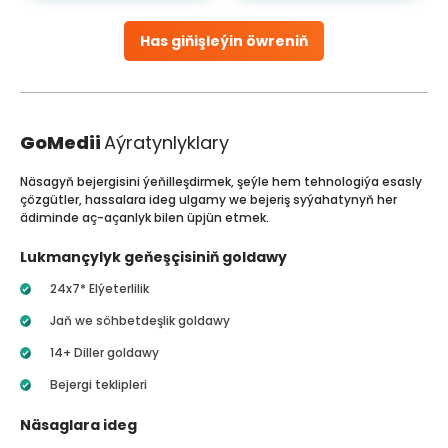
Has giňişleýin öwreniň
GoMedii
Aýratynlyklary
Näsagyň bejergisini ýeňilleşdirmek, şeýle hem tehnologiýa esasly
çözgütler, hassalara ideg ulgamy we bejeriş syýahatynyň her
ädiminde aç-açanlyk bilen üpjün etmek.
Lukmançylyk geňeşçisiniň goldawy
24x7* Elýeterlilik
Jaň we söhbetdeşlik goldawy
14+ Diller goldawy
Bejergi teklipleri
Näsaglara ideg