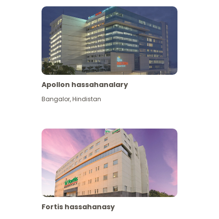
Apollon hassahanalary
Has giňişleýin gör
Bangalor
,
Hindistan
Fortis hassahanasy