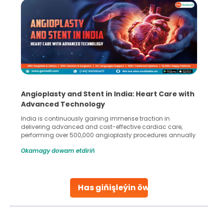
Angioplasty and Stent in India: Heart Care with
Advanced Technology
India is continuously gaining immense traction in
delivering advanced and cost-effective cardiac care,
performing over 500,000 angioplasty procedures annually
with a success rate exceeding 90%. Patients across the
Okamagy dowam etdiriň
globe are searching for treatments like angioplasty and
stent placement in Indian hospitals, owing to the
combination of high-quality care and affordability.
Studies, such as one published
Has giňişleýin öwreniň
Continue Reading