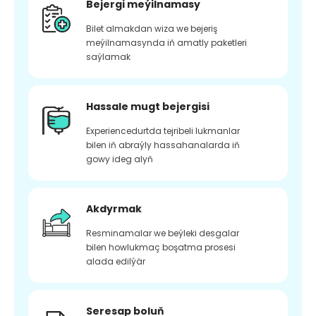
Bejergi meýilnamasy
Bilet almakdan wiza we bejeriş
meýilnamasynda iň amatly paketleri
saýlamak
Hassale mugt bejergisi
Experiencedurtda tejribeli lukmanlar
bilen iň abraýly hassahanalarda iň
gowy ideg alyň
Akdyrmak
Resminamalar we beýleki desgalar
bilen howlukmaç boşatma prosesi
alada edilýär
Seresap boluň