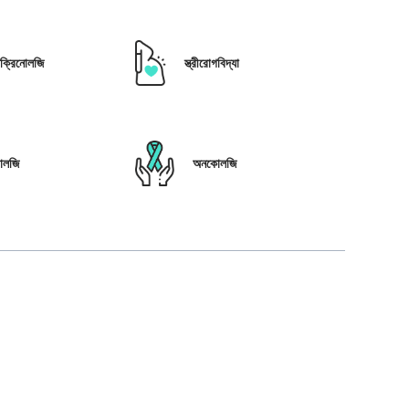
োক্রিনোলজি
স্ত্রীরোগবিদ্যা
োলজি
অনকোলজি