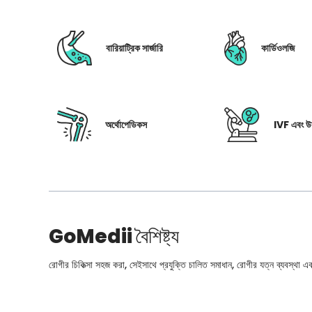
বারিয়াট্রিক সার্জারি
কার্ডিওলজি
অর্থোপেডিকস
IVF এবং উর
GoMedii
বৈশিষ্ট্য
রোগীর চিকিত্সা সহজ করা, সেইসাথে প্রযুক্তি চালিত সমাধান, রোগীর যত্ন ব্যবস্থা এবং