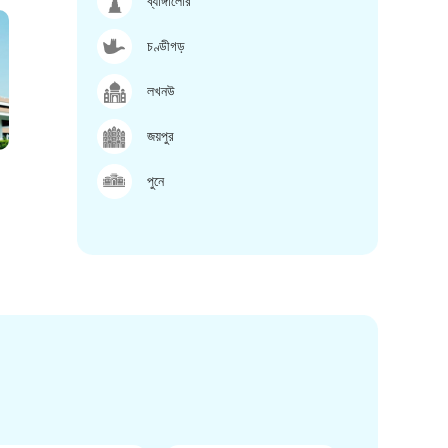
ব্যাঙ্গালোর
চণ্ডীগড়
লখনউ
জয়পুর
পুনে