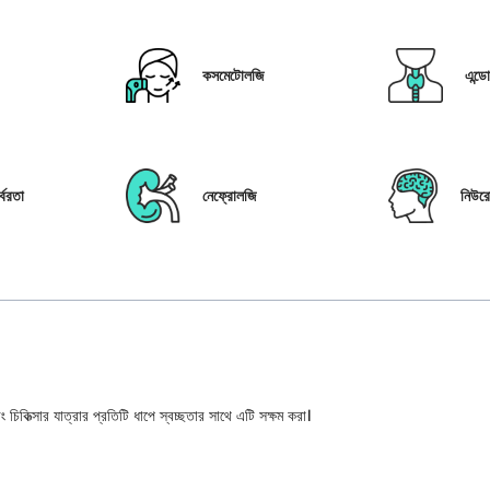
কসমেটোলজি
এন্ড
্বরতা
নেফ্রোলজি
নিউর
 চিকিত্সার যাত্রার প্রতিটি ধাপে স্বচ্ছতার সাথে এটি সক্ষম করা।