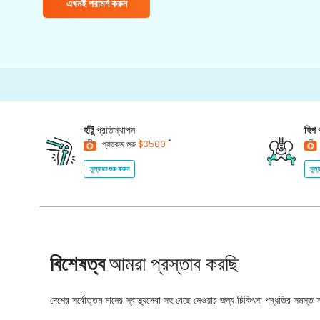
এখনই পরামর্শ করুন
হাঁটু
প্রতিস্থাপন
হিপ
*
প্যাকেজ শুরু
$3500
মূল্যায়ন শুরু করুন
মূল্
বিশেষত্ব
আমরা প্রস্তাব করছি
দেশের সর্বোত্তম মানের স্বাস্থ্যসেবা সহ বেছে নেওয়ার জন্য চিকিৎসা পদ্ধতির সমস্ত সম্