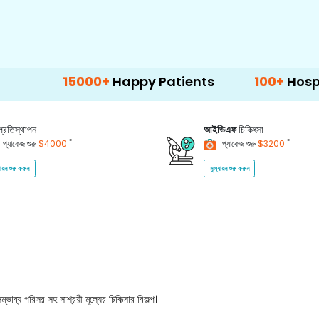
15000+
Happy Patients
100+
Hospitals & Cl
প্রতিস্থাপন
আইভিএফ
চিকিৎসা
*
*
প্যাকেজ শুরু
$4000
প্যাকেজ শুরু
$3200
যায়ন শুরু করুন
মূল্যায়ন শুরু করুন
ভাব্য পরিসর সহ সাশ্রয়ী মূল্যের চিকিত্সার বিকল্প।