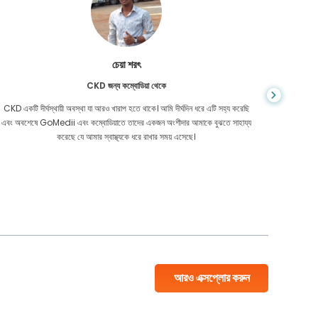
চেয়া শরৎ
CKD জন্য কম্বোডিয়া থেকে
CKD একটি দীর্ঘস্থায়ী অবস্থা যা আরও খারাপ হতে থাকে। আমি দীর্ঘদিন ধরে এটি সহ্য করেছি
আপনি কখনই জ
এবং অবশেষে GoMedii এবং কম্বোডিয়াতে তাদের একজন অংশীদার আমাকে বুঝতে সাহায্য
আমার কো
করেছে যে আমার স্বাস্থ্যকে ধরে রাখার সময় এসেছে।
বাংলাদেশ
আরও এক্সপ্লোর করুন