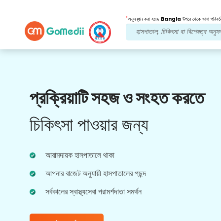
*
অনুসন্ধান করা হচ্ছে
Bangla
উপরে থেকে ভাষা পরিবর্ত
আমাদের সুবিধা
প্রক্রিয়াটি সহজ ও সংহত করতে
পোস্ট চিকিত্সা
অনুসরণ যত্ন
চিকিৎসা পাওয়ার জন্য
আপনার সমস্যার সমাধান করার জন্য আমাদের দলের সাথে 24x7
চিকিৎসা এবং রোগীর সহায়তা পান। আপনার চিকিৎসার
প্রয়োজনীয়তার নিয়মিত আপডেট।
আরামদায়ক হাসপাতালে থাকা
আপনার বাজেট অনুযায়ী হাসপাতালের পছন্দ
সর্বকালের স্বাস্থ্যসেবা পরামর্শদাতা সমর্থন