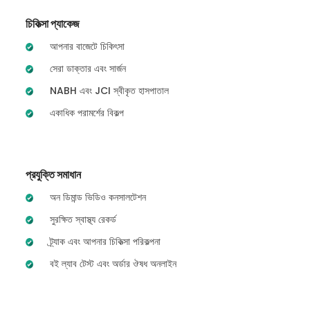
চিকিত্সা প্যাকেজ
আপনার বাজেটে চিকিৎসা
সেরা ডাক্তার এবং সার্জন
NABH এবং JCI স্বীকৃত হাসপাতাল
একাধিক পরামর্শের বিকল্প
প্রযুক্তি সমাধান
অন ডিমান্ড ভিডিও কনসালটেশন
সুরক্ষিত স্বাস্থ্য রেকর্ড
ট্র্যাক এবং আপনার চিকিত্সা পরিকল্পনা
বই ল্যাব টেস্ট এবং অর্ডার ঔষধ অনলাইন