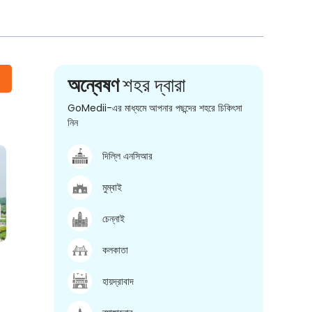
অন্বেষণ
শহর দ্বারা
GoMedii-এর মাধ্যমে আপনার পছন্দের শহরে চিকিৎসা
নিন
দিল্লি এনসিআর
মুম্বাই
চেন্নাই
কলকাতা
হায়দ্রাবাদ