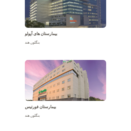
بیمارستان های آپولو
بنگلور
,
هند
بیشتر ببینید
بیمارستان فورتیس
بنگلور
,
هند