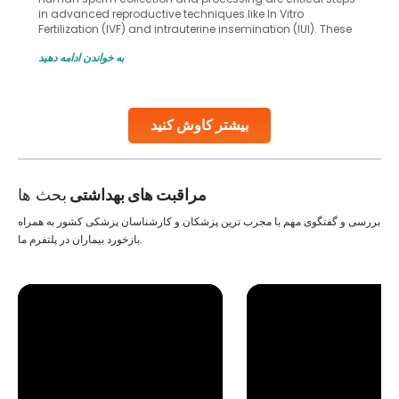
in advanced reproductive techniques like In Vitro
Fertilization (IVF) and intrauterine insemination (IUI). These
methods enable medical professionals to tackle fertility
به خواندن ادامه دهید
challenges and help couples achieve their dream of
parenthood. Skilled technicians collect sperm using
specialized procedures to ensure optimal quality. Once
collected, they process the
بیشتر کاوش کنید
Continue Reading
مراقبت های بهداشتی
بحث ها
بررسی و گفتگوی مهم با مجرب ترین پزشکان و کارشناسان پزشکی کشور به همراه
بازخورد بیماران در پلتفرم ما.