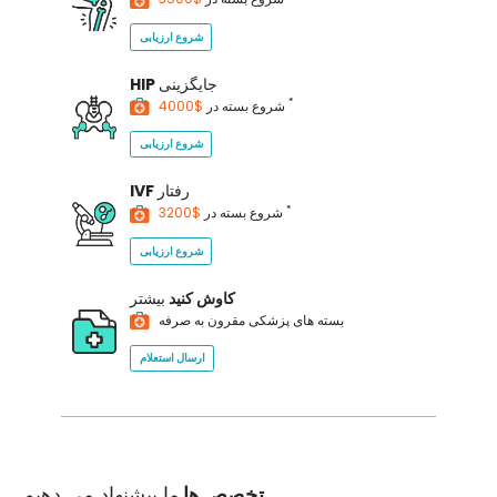
شروع ارزیابی
جایگزینی
HIP
*
$4000
شروع بسته در
شروع ارزیابی
رفتار
IVF
*
$3200
شروع بسته در
شروع ارزیابی
کاوش کنید
بیشتر
بسته های پزشکی مقرون به صرفه
ارسال استعلام
تخصص ها
ما پیشنهاد می دهیم