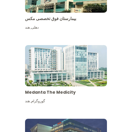
بیمارستان فوق تخصصی مکس
دهلی
,
هند
Medanta The Medicity
گوروگرام
,
هند