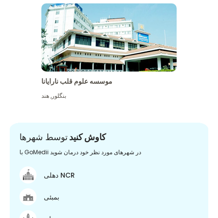
موسسه علوم قلب نارایانا
بنگلور
,
هند
کاوش کنید
توسط شهرها
با GoMedii در شهرهای مورد نظر خود درمان شوید
دهلی NCR
بمبئی