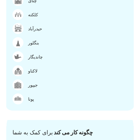
چنای
کلکته
حیدرآباد
بنگلور
چاندیگار
لاکناو
جیپور
پونا
چگونه کار می کند
برای کمک به شما