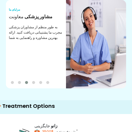
ما
مزایای ما
ا
مشاور پزشکی
معاونت
ن
به طور منظم از مشاوران پزشکی
ان
مجرب ما پشتیبانی دریافت کنید. ارائه
ی
بهترین مشاوره و راهنمایی به شما.
ent Options
زانو
جایگزینی
*
$3500
شروع بسته در