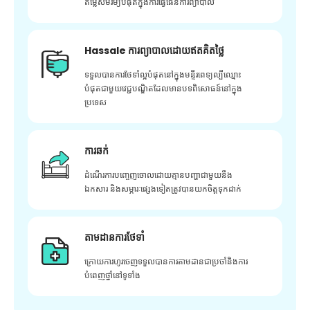
តម្លៃសមរម្យបំផុតក្នុងការធ្វើផែនការព្យាបាល
Hassale ការព្យាបាលដោយឥតគិតថ្លៃ
ទទួលបានការថែទាំល្អបំផុតនៅក្នុងមន្ទីរពេទ្យល្បីឈ្មោះ
បំផុតជាមួយវេជ្ជបណ្ឌិតដែលមានបទពិសោធន៍នៅក្នុង
ប្រទេស
ការឆក់
ដំណើរការបញ្ចេញចោលដោយគ្មានបញ្ហាជាមួយនឹង
ឯកសារ និងសម្ភារៈផ្សេងទៀតត្រូវបានយកចិត្តទុកដាក់
តាមដានការថែទាំ
ក្រោយ​ការ​ហូរ​ចេញ​ទទួល​បាន​ការ​តាមដាន​ជា​ប្រចាំ​និង​ការ​
បំពេញ​ថ្នាំ​នៅ​ទូទាំង​