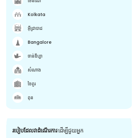
ចេនណៃ
Kolkata
អ៊ីដ្រាបាដ
Bangalore
ចាន់ឌីហ្គា
សំណាង
ចៃពួរ
ពុន
របៀបដែលវាដំណើរការ
ដើម្បី​ជួយ​អ្នក