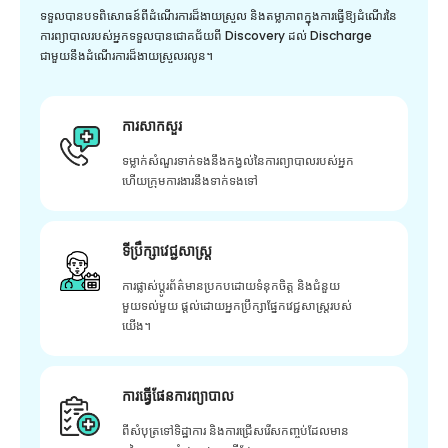
ទទួលបានបទពិសោធន៍ពីដំណើរការដ៏ងាយស្រួល និងតម្លាភាពក្នុងការធ្វើឱ្យដំណើរនៃ
ការព្យាបាលរបស់អ្នកទទួលបានជោគជ័យពី Discovery ដល់ Discharge
ជាមួយនឹងដំណើរការដ៏ងាយស្រួលរលូន។
ការសាកសួរ
ទម្លាក់សំណួរទាក់ទងនឹងកង្វល់នៃការព្យាបាលរបស់អ្នក
ហើយក្រុមការងារនឹងទាក់ទងទៅ
ទីប្រឹក្សាវេជ្ជសាស្ត្រ
ការផ្លាស់ប្តូរព័ត៌មានប្រកបដោយទំនុកចិត្ត និងជំនួយ
មួយទល់មួយ ផ្តល់ដោយអ្នកប្រឹក្សាផ្នែកវេជ្ជសាស្រ្តរបស់
យើង។
ការធ្វើផែនការព្យាបាល
ពីសំបុត្រទៅទិដ្ឋាការ និងការជ្រើសរើសកញ្ចប់ដែលមាន