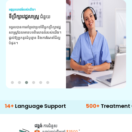
អត្ថប្រយោជន៍របស់យើង។
អត
ទីប្រឹក្សាវេជ្ជសាស្ត្រ
ជំនួយ
វ
យ
ទទួលបានការគាំទ្រជាប្រចាំពីអ្នកប្រឹក្សាវេជ្ជ
សាស្ត្រដែលមានបទពិសោធន៍របស់យើង។
ក
ផ្តល់ឱ្យអ្នកនូវដំបូន្មាន និងការណែនាំដ៏ល្អ
វ
បំផុត។
ប
ក្
ព
ឡ
anguage Support
500+
Treatment Option
ជង្គង់
ការជំនួស
*
កញ្ចប់ចាប់ផ្តើមនៅ
$3500