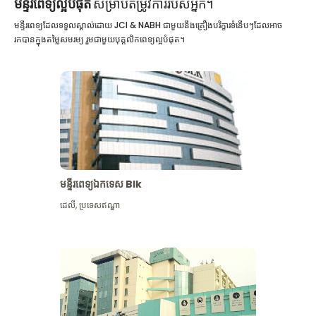
មន្ទីរពេទ្យល្អបំផុត
សម្រាប់តម្រូវការរបស់អ្នក។
មន្ទីរពេទ្យដែលទទួលស្គាល់ដោយ JCI & NABH ជាមួយនឹងគ្រឿងបរិក្ខារទំនើបៗដែលអាច
រកបានក្នុងតម្លៃសមរម្យ រួមជាមួយបុគ្គលិកពេទ្យល្អបំផុត។
មន្ទីរពេទ្យឯកទេស Blk
ដេលី
,
ប្រទេសឥណ្ឌា