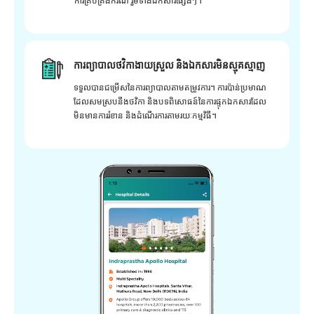
ការគ្រប់គ្រងករណី រួមទាំងឯកសារផ្សេងៗ។
ការព្យាបាលថវិកាងាយស្រួល និងឯកសារមិនស្មុគស្មាញ
ទទួលបានជម្រើសនៃការព្យាបាលតាមតម្រូវការ។ ការប៉ាន់ប្រមាណ
ដែលសមស្របនឹងថវិកា និងបទពិសោធន៍នៃការផ្ទុកឯកសារដែល
មិនមានការរំខាន និងដំណើរការតាមរយៈកម្មវិធី។