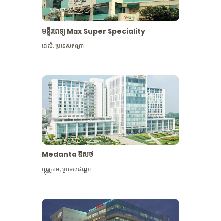
មន្ទីរពេទ្យ Max Super Speciality
ដេលី
,
ប្រទេសឥណ្ឌា
Medanta ឱសថ
ហ្គូរូក្រាម
,
ប្រទេសឥណ្ឌា