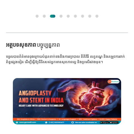
អត្ថបទសុខភាព
បច្ចុប្បន្នភាព
ទទួលបានព័ត៌មានចុងក្រោយបំផុតទាក់ទងនឹងការព្យាបាល នីតិវិធី លក្ខខណ្ឌ និងតម្រូវការពាក់
ព័ន្ធផ្សេងទៀត ដើម្បីធ្វើឱ្យជីវិតរបស់អ្នកមានសុខភាពល្អ និងប្រសើរជាងមុន។