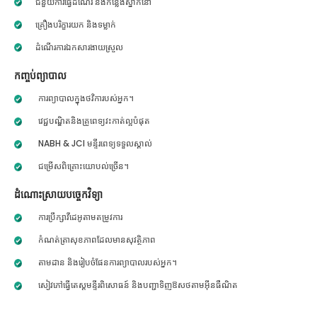
ជំនួយការធ្វើដំណើរ និងកន្លែងស្នាក់នៅ
គ្រឿងបរិក្ខារយក និងទម្លាក់
ដំណើរការឯកសារងាយស្រួល
កញ្ចប់ព្យាបាល
ការព្យាបាលក្នុងថវិការបស់អ្នក។
វេជ្ជបណ្ឌិតនិងគ្រូពេទ្យវះកាត់ល្អបំផុត
NABH & JCI មន្ទីរពេទ្យទទួលស្គាល់
ជម្រើសពិគ្រោះយោបល់ច្រើន។
ដំណោះស្រាយបច្ចេកវិទ្យា
ការប្រឹក្សាវីដេអូតាមតម្រូវការ
កំណត់ត្រាសុខភាពដែលមានសុវត្ថិភាព
តាមដាន និងរៀបចំផែនការព្យាបាលរបស់អ្នក។
សៀវភៅធ្វើតេស្តមន្ទីរពិសោធន៍ និងបញ្ជាទិញឱសថតាមអ៊ីនធឺណិត