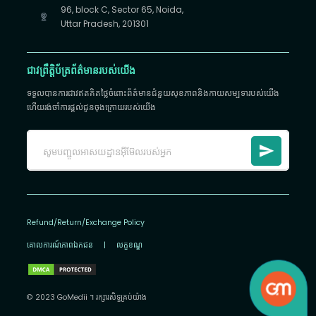
96, block C, Sector 65, Noida,
Uttar Pradesh, 201301
ជាវព្រឹត្តិប័ត្រព័ត៌មានរបស់យើង
ទទួលបានការជាវឥតគិតថ្លៃចំពោះព័ត៌មានជំនួយសុខភាពនិងកាយសម្បទារបស់យើង
ហើយរង់ចាំការផ្តល់ជូនចុងក្រោយរបស់យើង
Refund/Return/Exchange Policy
គោលការណ៍​ភាព​ឯកជន
|
លក្ខខណ្ឌ
© 2023 GoMedii ។ រក្សា​រ​សិទ្ធ​គ្រប់យ៉ាង