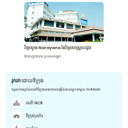
វិទ្យាស្ថាន Narayana នៃវិទ្យាសាស្រ្តបេះដូង
Bangalore
,
ប្រទេសឥណ្ឌា
រុករក
ដោយទីក្រុង
ទទួលការព្យាបាលនៅទីក្រុងនានាតាមជម្រើសរបស់អ្នកជាមួយ GoMedii
ដេលី NCR
ទីក្រុងបុមបៃ