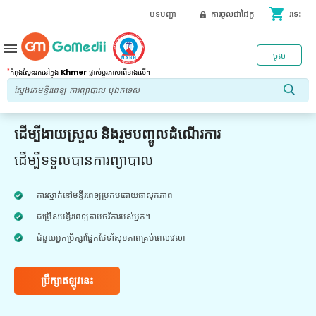
shopping_cart
បទបញ្ជា
ការចូលជាដៃគូ
រទេះ
menu
ចូល
*
កំពុងស្វែងរកនៅក្នុង
Khmer
ផ្លាស់ប្តូរភាសាពីខាងលើ។
ដើម្បីងាយស្រួល និងរួមបញ្ចូលដំណើរការ
ដើម្បីទទួលបានការព្យាបាល
ការស្នាក់នៅមន្ទីរពេទ្យប្រកបដោយផាសុកភាព
ជម្រើសមន្ទីរពេទ្យតាមថវិការបស់អ្នក។
ជំនួយអ្នកប្រឹក្សាផ្នែកថែទាំសុខភាពគ្រប់ពេលវេលា
ប្រឹក្សាឥឡូវនេះ