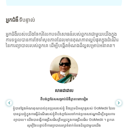
អ្នកជំងឺ
ទីបន្ទាល់
អ្នកជំងឺរបស់យើងចែករំលែកបទពិសោធន៍របស់ពួកគេជាមួយយើងក្នុង
ការទទួលបានការថែទាំសុខភាពដែលមានគុណភាពល្អបំផុតក្នុងដំណើរ
នៃការព្យាបាលរបស់ពួកគេ ដើម្បីបង្កើតចំណងដ៏ល្អសម្រាប់អនាគត។
សានដាដាស
ពីបង់ក្លាដែសសម្រាប់ជំងឺក្រពះពោះវៀន
ខ្ញុំបានថ្លែងអំណរគុណដល់កូនប្រុសរបស់ខ្ញុំ និងក្រុមដ៏អស្ចារ្យរបស់ GoMedii ដែល
បានជួយខ្ញុំក្នុងការធ្វើដំណើររបស់ខ្ញុំពីបង់ក្លាដែសទៅកាន់ប្រទេសឥណ្ឌាដើម្បីទទួលការ
ព្យាបាល។ យើងបានធ្វើការជ្រើសរើសត្រឹមត្រូវក្នុងការជ្រើសរើស GoMedii ។ ពួកគេ
សូម្បីតែបន្ទាប់ពីការព្យាបាលរក្សាទំនាក់ទំនងដ៏ល្អជាមួយយើង