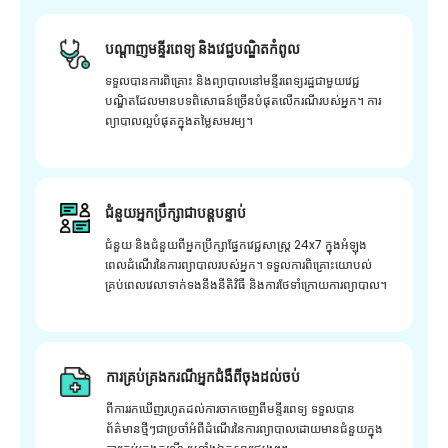
បណ្តាញមន្ទីរពេទ្យ និងវេជ្ជបណ្ឌិតកំពូល
ទទួលបានការពិគ្រោះ និងព្យាបាលនៅមន្ទីរពេទ្យរដ្ឋជាមួយវេជ្ជ
បណ្ឌិតដែលមានបទពិសោធន៍ច្រើនបំផុតលើករណីរបស់អ្នក។ ការ
ព្យាបាលល្អបំផុតក្នុងតម្លៃសមរម្យ។
ជំនួយអ្នកប្រឹក្សាជាបន្តបន្ទាប់
ជំនួយ និងជំនួយពីអ្នកប្រឹក្សាផ្នែកវេជ្ជសាស្រ្ត 24x7 ក្នុងអំឡុង
ពេលដំណើរនៃការព្យាបាលរបស់អ្នក។ ទទួលការពិគ្រោះយោបល់
គ្រប់ពេលវេលាទាក់ទងនឹងនីតិវិធី និងការថែទាំក្រោយការព្យាបាល។
ការគ្រប់គ្រងករណីអ្នកជំងឺពីចុងដល់ចប់
ពីការរកឃើញរហូតដល់ការចាកចេញពីមន្ទីរពេទ្យ ទទួលបាន
ព័ត៌មានថ្មីៗជាប្រចាំអំពីដំណើរនៃការព្យាបាលដោយមានជំនួយក្នុង