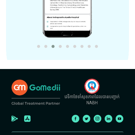
វេទិកាថែទាំសុខភាពដែលបានបញ្ជាក់
NABH