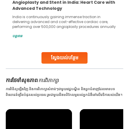
Angioplasty and Stent in India: Heart Care with
Advanced Technology
India is continuously gaining immense traction in
delivering advanced and cost-effective cardiac care,
performing over 500,000 angioplasty procedures annually
with a success rate exceeding 90%. Patients across the
បន្តអាន
globe are searching for treatments like angioplasty and
stent placement in Indian hospitals, owing to the
combination of high-quality care and affordability.
Studies, such as one published
ស្វែងយល់បន្ថែម
Continue Reading
ការ​ថែទាំ​សុខភាព
ការពិភាក្សា
ការពិនិត្យឡើងវិញ និងការពិភាក្សាសំខាន់ៗជាមួយវេជ្ជបណ្ឌិត និងអ្នកជំនាញដែលមានបទ
ពិសោធន៍ច្រើនបំផុតរបស់ប្រទេស រួមជាមួយនឹងមតិកែលម្អរបស់អ្នកជំងឺនៅលើវេទិការបស់យើង។