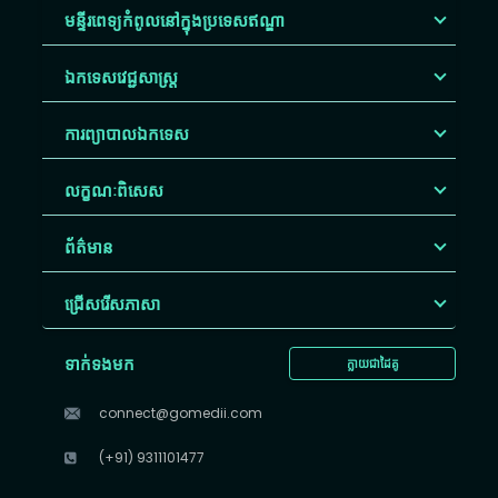
មន្ទីរពេទ្យកំពូលនៅក្នុងប្រទេសឥណ្ឌា
ឯកទេសវេជ្ជសាស្ត្រ
ការព្យាបាលឯកទេស
លក្ខណៈពិសេស
ព័ត៌មាន
ជ្រើសរើស​ភាសា
ទាក់ទងមក
ក្លាយជាដៃគូ
connect@gomedii.com
(+91) 9311101477