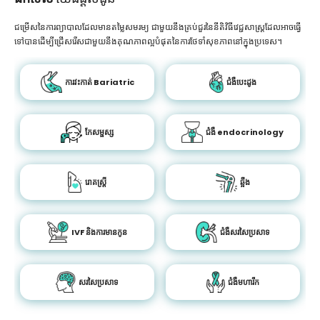
ជម្រើសនៃការព្យាបាលដែលមានតម្លៃសមរម្យ ជាមួយនឹងគ្រប់ជួរនៃនីតិវិធីវេជ្ជសាស្រ្តដែលអាចធ្វើ
ទៅបានដើម្បីជ្រើសរើសជាមួយនឹងគុណភាពល្អបំផុតនៃការថែទាំសុខភាពនៅក្នុងប្រទេស។
ការវះកាត់ Bariatric
ជំងឺបេះដូង
កែសម្ផស្ស
ជំងឺ endocrinology
រោគស្ត្រី
ឆ្អឹង
IVF និងការមានកូន
ជំងឺសរសៃប្រសាទ
សរសៃប្រសាទ
ជំងឺមហារីក