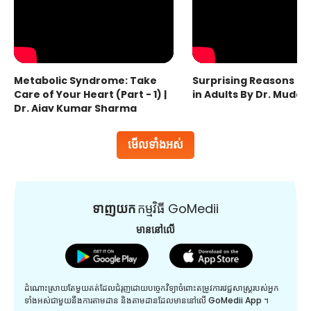
Metabolic Syndrome: Take
Surprising Reasons fo
Care of Your Heart (Part - 1) |
in Adults By Dr. Mudas
Dr. Ajay Kumar Sharma
មើលទាំងអស់
ទាញយក
កម្មវិធី GoMedii
មាននៅលើ
ដំណោះស្រាយតែមួយគត់ដែលជំរុញដោយបច្ចេកវិទ្យាចំពោះតម្រូវការវេជ្ជសាស្រ្តរបស់អ្នក
ទាំងអស់ជាមួយនឹងការតាមដាន និងតាមដានដែលមាននៅលើ GoMedii App ។