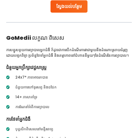
ស្វែងយល់បន្ថែម
GoMedii
លក្ខណៈពិសេស
ការបន្ធូរបន្ថយការព្យាបាលអ្នកជំងឺ ក៏ដូចជាការបើកដំណើរការវាជាមួយនឹងដំណោះស្រាយជំរុញ
ដោយបច្ចេកវិទ្យា ប្រព័ន្ធថែទាំអ្នកជំងឺ និងតម្លាភាពនៅជំហាននីមួយៗនៃដំណើរនៃការព្យាបាល។
ជំនួយអ្នកប្រឹក្សាវេជ្ជសាស្ត្រ
24x7* ភាពអាចរកបាន
ជំនួយការហៅទូរសព្ទ និងជជែក
14+ ភាសាគាំទ្រ
ការណែនាំអំពីការព្យាបាល
ការថែទាំអ្នកជំងឺ
បុគ្គលិកពិសេសនៅមន្ទីរពេទ្យ