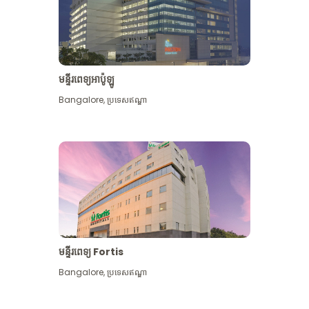
មន្ទីរពេទ្យអាប៉ូឡូ
Bangalore
,
ប្រទេសឥណ្ឌា
មើល​ច្រើន​ទៀត
មន្ទីរពេទ្យ Fortis
Bangalore
,
ប្រទេសឥណ្ឌា