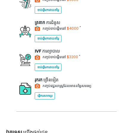
ចាប់ផ្តើមការវាយតម្លៃ
ត្រគាក
ការជំនួស
*
កញ្ចប់ចាប់ផ្តើមនៅ
$4000
ចាប់ផ្តើមការវាយតម្លៃ
IVF
ការព្យាបាល
*
កញ្ចប់ចាប់ផ្តើមនៅ
$3200
ចាប់ផ្តើមការវាយតម្លៃ
រុករក
ច្រើនទៀត
កញ្ចប់វេជ្ជសាស្ត្រដែលមានតម្លៃសមរម្យ
ផ្ញើការសាកសួរ
ឯកទេស
យើងផ្តល់ជូន