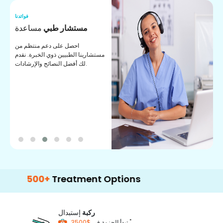
نا
فوائدنا
ت
مستشار طبي
مساعدة
ت
احصل على دعم منتظم من
مستشارينا الطبيين ذوي الخبرة. نقدم
ا
لك أفضل النصائح والإرشادات.
ي
ة
00+
Treatment Options
ركبة
إستبدال
*
$3500
تبدأ الحزمة في