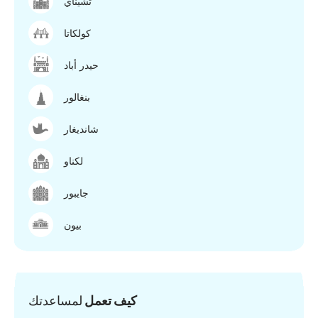
تشيناي
كولكاتا
حيدر أباد
بنغالور
شانديغار
لكناو
جايبور
بيون
كيف تعمل
لمساعدتك