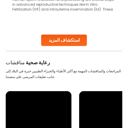
in advanced reproductive techniques like In Vitro
Fertilization (IVF) and intrauterine insemination (IUI). These
methods enable medical professionals to tackle fertility
challenges and help couples achieve their dream of
parenthood. Skilled technicians collect sperm using
specialized procedures to ensure optimal quality. Once
collected, they process the
استكشاف المزيد
Continue Reading
رعاية صحية
مناقشات
المراجعات والمناقشات المهمة مع أكثر الأطباء والخبراء الطبيين خبرة في البلاد إلى
جانب تعليقات المرضى على منصتنا.