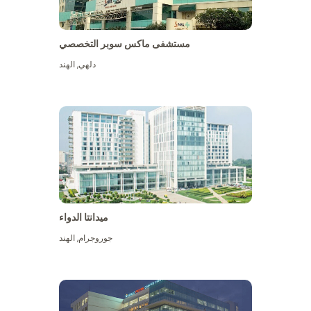
مستشفى ماكس سوبر التخصصي
دلهي
,
الهند
ميدانتا الدواء
جوروجرام
,
الهند