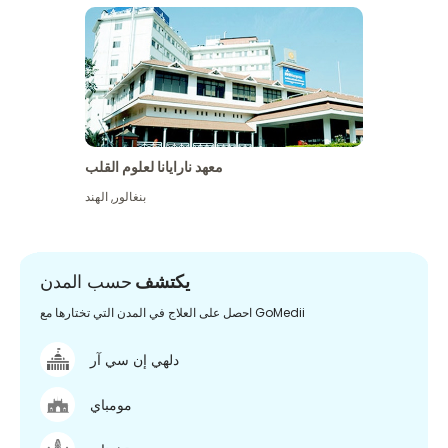
معهد نارايانا لعلوم القلب
بنغالور
,
الهند
يكتشف
حسب المدن
احصل على العلاج في المدن التي تختارها مع GoMedii
دلهي إن سي آر
مومباي