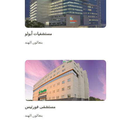
مستشفيات أبولو
بنغالور
,
الهند
عرض المزيد
مستشفى فورتيس
بنغالور
,
الهند