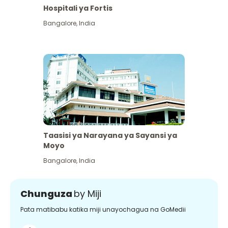
Hospitali ya Fortis
Bangalore
,
India
Taasisi ya Narayana ya Sayansi ya
Moyo
Bangalore
,
India
Chunguza
by Miji
Pata matibabu katika miji unayochagua na GoMedii