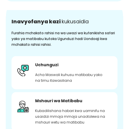
Inavyofanya kazi
kukusaidia
Furahia mchakato rahisi na wa uwazi wa kufanikisha safari
yako ya matibabu kutoka Ugunduzi hadi Uondoaji kwa
mchakato rahisi rahisi.
Uchunguzi
Acha Maswali kuhusu matibabu yako
na timu itawasiliana
Mshauri wa Matibabu
Kubadilishana habari kwa uaminifu na
usaidizi mmoja mmoja unaotolewa na
mshauri wetu wa matibabu