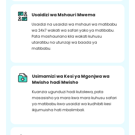
Usaidizi wa Mshauri Mwema
Usaidizi na usaidizi wa mshauri wa matibabu
wa 24x7 wakati wa safari yako ya matibabu.
Pata mashauriano kila wakati kuhusu
utaratibu na utunzaji wa baada ya
matibabu.
Usimamizi wa Kesi ya Mgonjwa wa
Mwisho hadi Mwisho
Kuanzia ugunduzi hadi kutolewa, pata
masasisho ya mara kwa mara kuhusu safari
ya matibabu kwa usaidizi wa kudhibiti kesi
ikijumuisha hati mbalimbali.