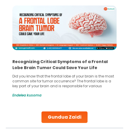
Recognizing Critical Symptoms of a Frontal
Lobe Brain Tumor Could Save Your Life
Did you know that the frontal lobe of your brain is the most
common site for tumor occurrence? The frontal lobe is a
key part of your brain and is responsible for various
important functions in your body. Any sort of damage or
Endelea kusoma
harm to it can lead to serious complications. However, with
early diagnosis
Continue Reading
Gundua Zaidi