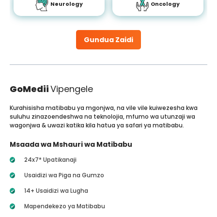
Neurology
Oncology
Gundua Zaidi
GoMedii
Vipengele
Kurahisisha matibabu ya mgonjwa, na vile vile kuiwezesha kwa
suluhu zinazoendeshwa na teknolojia, mfumo wa utunzaji wa
wagonjwa & uwazi katika kila hatua ya safari ya matibabu.
Msaada wa Mshauri wa Matibabu
24x7* Upatikanaji
Usaidizi wa Piga na Gumzo
14+ Usaidizi wa Lugha
Mapendekezo ya Matibabu