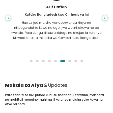
Arif Hafidh
Kutoka Bangladesh kwa Cirrhosis ya Ini
Huwezi jua maisha yanapokwenda kinyume,
nilipogundulika kuwa na ugonjwa wa ini, sikuwa na pa
kwenda. Pesa zangu zilikuwa kidogo na sikujua la kufanya.
Niliwasiliana na mshirika wa GoMedii huko Bangladesh.
Makala za Afya
& Updates
Pata taarifa za hivi punde kuhusu matibabu, taratibu, masharti
na mahitaji mengine muhimu ili kufanya maisha yako kuwa na
afya na bora.