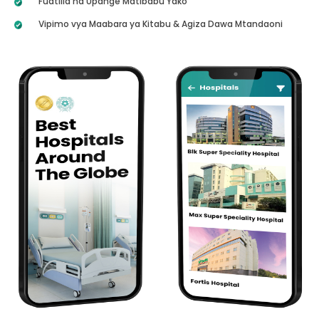
Fuatilia na Upange Matibabu Yako
Vipimo vya Maabara ya Kitabu & Agiza Dawa Mtandaoni