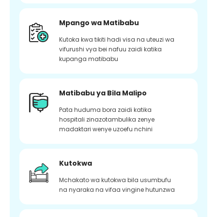
Mpango wa Matibabu
Kutoka kwa tikiti hadi visa na uteuzi wa
vifurushi vya bei nafuu zaidi katika
kupanga matibabu
Matibabu ya Bila Malipo
Pata huduma bora zaidi katika
hospitali zinazotambulika zenye
madaktari wenye uzoefu nchini
Kutokwa
Mchakato wa kutokwa bila usumbufu
na nyaraka na vifaa vingine hutunzwa