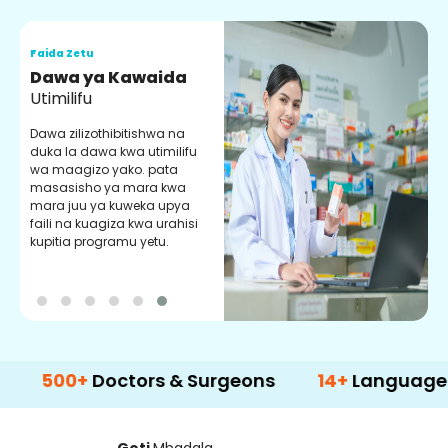
Faida Zetu
F
Dawa ya Kawaida
H
Utimilifu
H
h
Dawa zilizothibitishwa na
p
duka la dawa kwa utimilifu
U
wa maagizo yako. pata
masasisho ya mara kwa
mara juu ya kuweka upya
faili na kuagiza kwa urahisi
kupitia programu yetu.
0+
Doctors & Surgeons
14+
Language Suppor