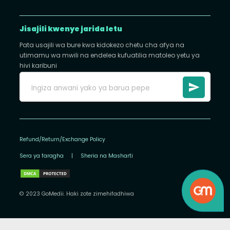
Jisajili kwenye jarida letu
Pata usajili wa bure kwa kidokezo chetu cha afya na
utimamu wa mwili na endelea kufuatilia matoleo yetu ya
hivi karibuni
Refund/Return/Exchange Policy
Sera ya faragha
|
Sheria na Masharti
© 2023 GoMedii. Haki zote zimehifadhiwa