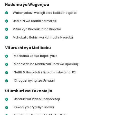
Huduma ya Wagonjwa
Wafanyakazi waliojitolea katika Hospitali
Usaidizi wa usafiri na malazi
Vifaa vya Kuchukua na Kuacha
Mchakato Rahisi wa Kuhifadhi Nyaraka
Vifurushi vya Matibabu
Matibabu katika bajeti yako
Madaktari na Madaktari Bora wa Upasuaji
NABH & Hospitali Zilizoidhinishwa na JCI
Chaguzi nyingi za Ushauri
Ufumbuzi wa Teknolojia
Ushauri wa Video unapohitaji
Rekodi ya afya iliyolindwa