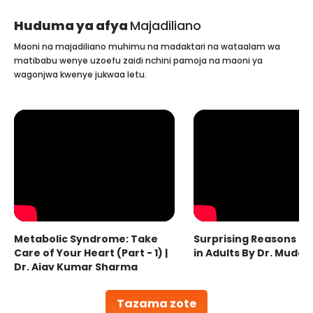
Huduma ya afya
Majadiliano
Maoni na majadiliano muhimu na madaktari na wataalam wa
matibabu wenye uzoefu zaidi nchini pamoja na maoni ya
wagonjwa kwenye jukwaa letu.
Metabolic Syndrome: Take
Surprising Reasons fo
Care of Your Heart (Part - 1) |
in Adults By Dr. Mudas
Dr. Ajay Kumar Sharma
Tazama zote