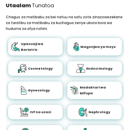
Utaalam
Tunatoa
Chaguo za matibabu za bei nafuu na safu zote zinazowezekana
za taratibu za matibabu za kuchagua zenye ubora bora wa
huduma za afya nchini.
Upasuaji wa
Magonjwa ya moyo
Bariatric
Cosmetology
Endocrinology
Madaktari wa
Gynecology
Mifupa
IVF na uzazi
Nephrology