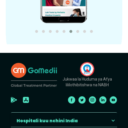
Jukwaa la Huduma ya Afya
lililothibitishwa na NABH
Hospitali kuu nchini India