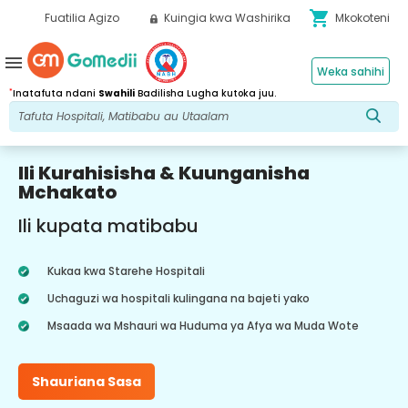
shopping_cart
Fuatilia Agizo
Kuingia kwa Washirika
Mkokoteni
menu
Weka sahihi
*
Inatafuta ndani
Swahili
Badilisha Lugha kutoka juu.
Ili Kurahisisha & Kuunganisha
Mchakato
Ili kupata matibabu
Kukaa kwa Starehe Hospitali
Uchaguzi wa hospitali kulingana na bajeti yako
Msaada wa Mshauri wa Huduma ya Afya wa Muda Wote
Shauriana Sasa