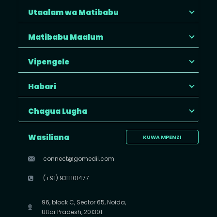
Utaalam wa Matibabu
Matibabu Maalum
Vipengele
Habari
Chagua Lugha
Wasiliana
KUWA MPENZI
connect@gomedii.com
(+91) 9311101477
96, block C, Sector 65, Noida,
Uttar Pradesh, 201301