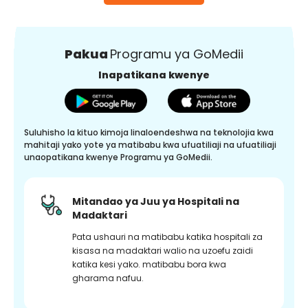
Pakua
Programu ya GoMedii
Inapatikana kwenye
Suluhisho la kituo kimoja linaloendeshwa na teknolojia kwa
mahitaji yako yote ya matibabu kwa ufuatiliaji na ufuatiliaji
unaopatikana kwenye Programu ya GoMedii.
Mitandao ya Juu ya Hospitali na
Madaktari
Pata ushauri na matibabu katika hospitali za
kisasa na madaktari walio na uzoefu zaidi
katika kesi yako. matibabu bora kwa
gharama nafuu.