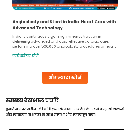
Angioplasty and Stent in India: Heart Care with
Advanced Technology
India is continuously gaining immense traction in
delivering advanced and cost-effective cardiac care,
performing over 500,000 angioplasty procedures annually
with a success rate exceeding 90%. Patients across the
जारी रखें पढ़ रहे हैं
globe are searching for treatments like angioplasty and
stent placement in Indian hospitals, owing to the
combination of high-quality care and affordability.
Studies, such as one published
और ज्यादा खोजें
Continue Reading
स्वास्थ्य देखभाल
चर्चाएँ
हमारे मंच पर मरीजों की प्रतिक्रिया के साथ-साथ देश के सबसे अनुभवी डॉक्टरों
और चिकित्सा विशेषज्ञों के साथ समीक्षा और महत्वपूर्ण चर्चा।