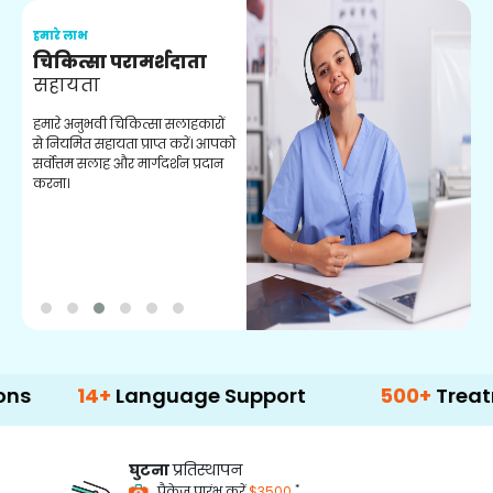
हमारे लाभ
ह
चिकित्सा परामर्शदाता
सहायता
व
हमारे अनुभवी चिकित्सा सलाहकारों
ब
से नियमित सहायता प्राप्त करें। आपको
व
सर्वोत्तम सलाह और मार्गदर्शन प्रदान
ह
करना।
ऑ
14+
Language Support
500+
Treatment Op
घुटना
प्रतिस्थापन
*
पैकेज प्रारंभ करें
$3500