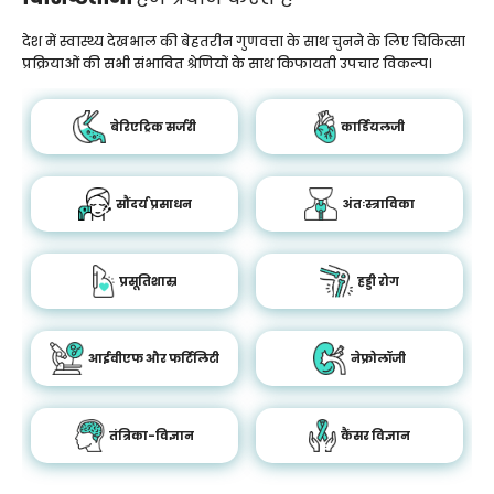
देश में स्वास्थ्य देखभाल की बेहतरीन गुणवत्ता के साथ चुनने के लिए चिकित्सा
प्रक्रियाओं की सभी संभावित श्रेणियों के साथ किफायती उपचार विकल्प।
बेरिएट्रिक सर्जरी
कार्डियलजी
सौंदर्य प्रसाधन
अंतःस्त्राविका
प्रसूतिशास्र
हड्डी रोग
आईवीएफ और फर्टिलिटी
नेफ्रोलॉजी
तंत्रिका-विज्ञान
कैंसर विज्ञान