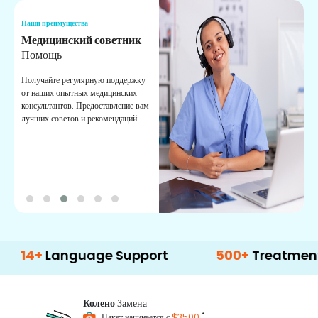
Наши преимущества
Н
Медицинский советник
О
Помощь
К
Получайте регулярную поддержку
О
от наших опытных медицинских
с
консультантов. Предоставление вам
п
лучших советов и рекомендаций.
в
о
Language Support
500+
Treatment Optio
Колено
Замена
*
Пакет начинается с
$3500