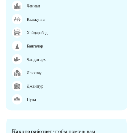
Ченнаи
Калькутта
Хайдарабад
Бангалор
Чандигарх
Лакхнау
Джайпур
Пуна
Как это работает
чтобы помочь вам