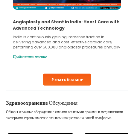
Angioplasty and Stent in India: Heart Care with
Advanced Technology
India is continuously gaining immense traction in
delivering advanced and cost-effective cardiac care,
performing over 500,000 angioplasty procedures annually
with a success rate exceeding 90%. Patients across the
Продолжить чтение
globe are searching for treatments like angioplasty and
stent placement in Indian hospitals, owing to the
combination of high-quality care and affordability.
Studies, such as one published
Узнать больше
Continue Reading
Здравоохранение
Обсуждения
Обзоры и важные обсуждения с самыми опытными врачами и медицинскими
экспертами страны вместе с отзывами пациентов на нашей платформе.