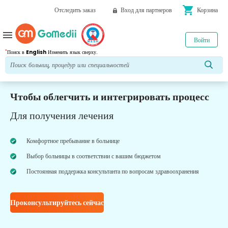
shopping_cart
Отследить заказ
Вход для партнеров
Корзина
menu
Войти
*
Поиск в
English
Изменить язык сверху.
Чтобы облегчить и интегрировать процесс
Для получения лечения
Комфортное пребывание в больнице
Выбор больницы в соответствии с вашим бюджетом
Постоянная поддержка консультанта по вопросам здравоохранения
Проконсультируйтесь сейчас