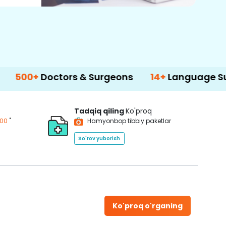
octors & Surgeons
14+
Language Support
Tadqiq qiling
Ko'proq
*
200
Hamyonbop tibbiy paketlar
So'rov yuborish
Ko'proq o'rganing