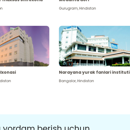
on
Gurugram
,
Hindiston
alxonasi
Narayana yurak fanlari instituti
diston
Bangalor
,
Hindiston
a yordam berish uchun