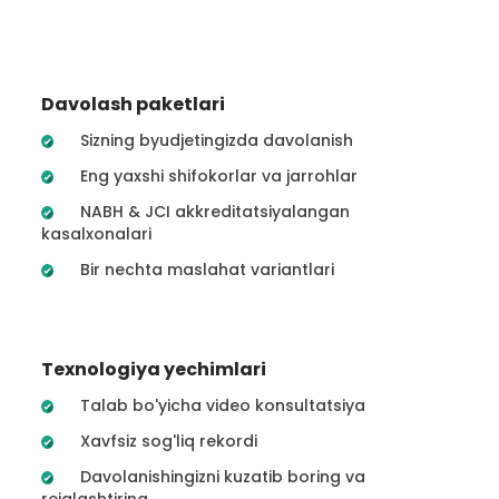
Davolash paketlari
Sizning byudjetingizda davolanish
Eng yaxshi shifokorlar va jarrohlar
NABH & JCI akkreditatsiyalangan
kasalxonalari
Bir nechta maslahat variantlari
Texnologiya yechimlari
Talab bo'yicha video konsultatsiya
Xavfsiz sog'liq rekordi
Davolanishingizni kuzatib boring va
rejalashtiring