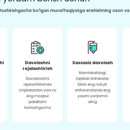
o tushirishgacha bo'lgan muvaffaqiyatga erishishning oson va s
hi
Davolashni
Xassasiz davolash
rejalashtirish
Mamlakatdagi
Davolanishni
tajribali shifokorlar
rejalashtirishda
bilan eng nufuzli
chiptalardan viza va
shifoxonalarda eng
eng maqbul
yaxshi yordamni
paketlarni
oling
tanlashgacha