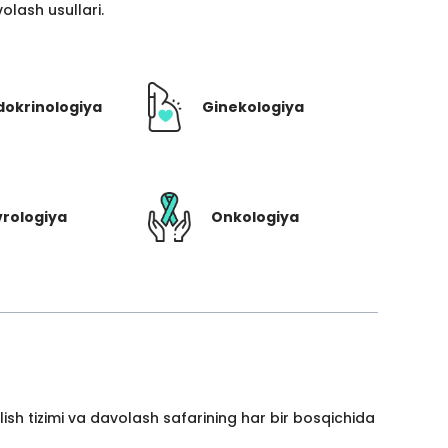
lash usullari.
dokrinologiya
Ginekologiya
rologiya
Onkologiya
ish tizimi va davolash safarining har bir bosqichida