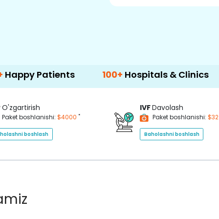
tients
100+
Hospitals & Clinics
500+
D
P
O'zgartirish
IVF
Davolash
*
Paket boshlanishi:
$4000
Paket boshlanishi:
$3
holashni boshlash
Baholashni boshlash
lamiz