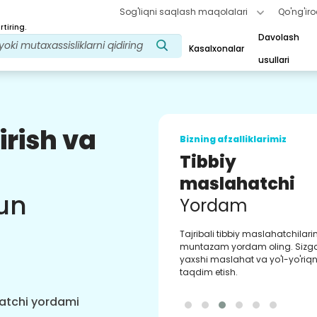
Sog'liqni saqlash maqolalari
Qo'ng'iro
tiring.
Davolash
Kasalxonalar
usullari
irish va
Bizning afzalliklarimiz
Tibbiy
maslahatchi
un
Yordam
Tajribali tibbiy maslahatchilar
muntazam yordam oling. Sizg
yaxshi maslahat va yo'l-yo'riqn
taqdim etish.
hatchi yordami