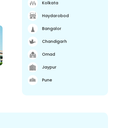
Kolkata
Haydarobod
Bangalor
Chandigarh
Omad
Jaypur
Pune