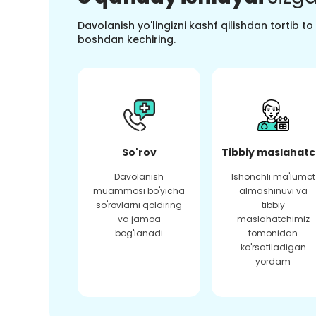
Davolanish yo'lingizni kashf qilishdan tortib t
boshdan kechiring.
So'rov
Tibbiy maslahatc
Davolanish
Ishonchli ma'lumot
muammosi bo'yicha
almashinuvi va
so'rovlarni qoldiring
tibbiy
va jamoa
maslahatchimiz
bog'lanadi
tomonidan
ko'rsatiladigan
yordam