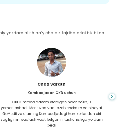
y yordam olish bo'yicha o'z tajribalarini biz bilan
Chea Sarath
Kambodjadan CKD uchun
CKD umrbod davom etadigan holat bo'lib, u
Hayot
yomonlashadi. Men uzoq vaqt azob chekdim va nihoyat
bilm
GoMedii va ularning Kambodjadagi hamkorlaridan biri
boradi
sog'ligimni saqlash vaqti kelganini tushunishga yordam
ed
berdi.
Bang