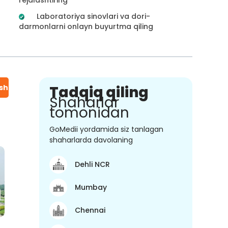
Laboratoriya sinovlari va dori-
darmonlarni onlayn buyurtma qiling
ish
Tadqiq qiling
Shaharlar
tomonidan
GoMedii yordamida siz tanlagan
shaharlarda davolaning
Dehli NCR
Mumbay
Chennai