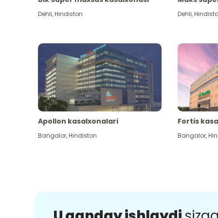
Dehli
,
Hindiston
Dehli
,
Hindist
Apollon kasalxonalari
Fortis kas
Bangalor
,
Hindiston
Bangalor
,
Hin
U qanday ishlaydi
sizg