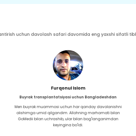
ntirish uchun davolash safari davomida eng yaxshi sifatli tibbi
Furqonul Islom
Buyrak transplantatsiyasi uchun Bangladeshdan
Men buyrak muammosi uchun har qanday davolanishni
olishimga umid qilgandim. Allohning marhamati bilan
GoMedii bilan uchrashib, ular bilan bog'langanimdan
keyingina bo'ldi.