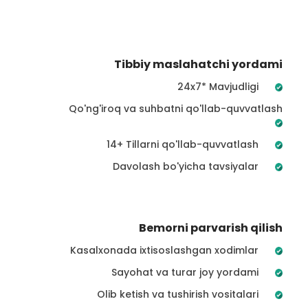
Tibbiy maslahatchi yordami
24x7* Mavjudligi
Qo'ng'iroq va suhbatni qo'llab-quvvatlash
14+ Tillarni qo'llab-quvvatlash
Davolash bo'yicha tavsiyalar
Bemorni parvarish qilish
Kasalxonada ixtisoslashgan xodimlar
Sayohat va turar joy yordami
Olib ketish va tushirish vositalari