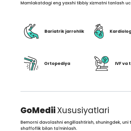
Mamlakatdagi eng yaxshi tibbiy xizmatni tanlash uc
Bariatrik jarrohlik
Kardiolo
Ortopediya
IVF va t
GoMedii
Xususiyatlari
Bemorni davolashni engillashtirish, shuningdek, uni
shaffoflik bilan ta'minlash.