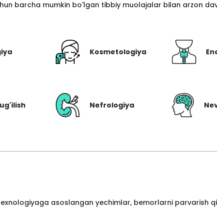
hun barcha mumkin bo'lgan tibbiy muolajalar bilan arzon davo
giya
Kosmetologiya
En
ug'ilish
Nefrologiya
Nev
 texnologiyaga asoslangan yechimlar, bemorlarni parvarish qil