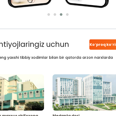
htiyojlaringiz uchun
Koʻproq koʻr
ng yaxshi tibbiy xodimlar bilan bir qatorda arzon narxlarda
r maxsus shifoxona
Medanta dori