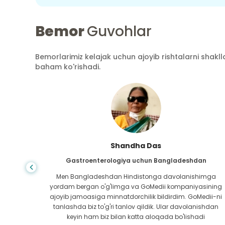
Bemor
Guvohlar
Bemorlarimiz kelajak uchun ajoyib rishtalarni shaklla
baham ko'rishadi.
Shandha Das
an
Gastroenterologiya uchun Bangladeshdan
bundan
Men Bangladeshdan Hindistonga davolanishimga
ini hech
yordam bergan o'g'limga va GoMedii kompaniyasining
 topib
ajoyib jamoasiga minnatdorchilik bildirdim. GoMedii-ni
aning
tanlashda biz to'g'ri tanlov qildik. Ular davolanishdan
ga katta
keyin ham biz bilan katta aloqada bo'lishadi