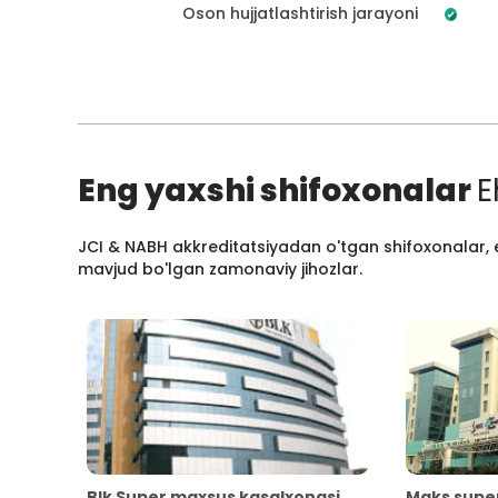
Oson hujjatlashtirish jarayoni
Eng yaxshi shifoxonalar
E
JCI & NABH akkreditatsiyadan o'tgan shifoxonalar, e
mavjud bo'lgan zamonaviy jihozlar.
Blk Super maxsus kasalxonasi
Maks supe