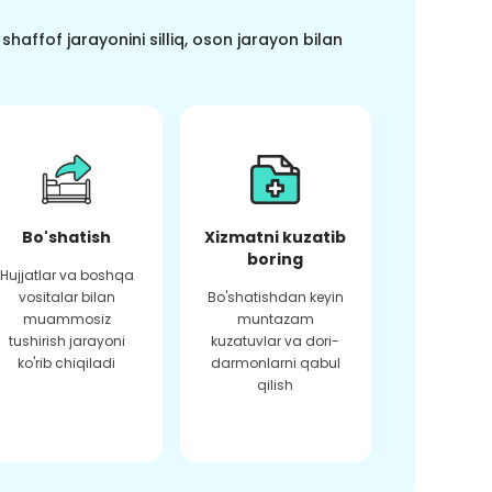
haffof jarayonini silliq, oson jarayon bilan
Bo'shatish
Xizmatni kuzatib
boring
Hujjatlar va boshqa
vositalar bilan
Bo'shatishdan keyin
muammosiz
muntazam
tushirish jarayoni
kuzatuvlar va dori-
ko'rib chiqiladi
darmonlarni qabul
qilish