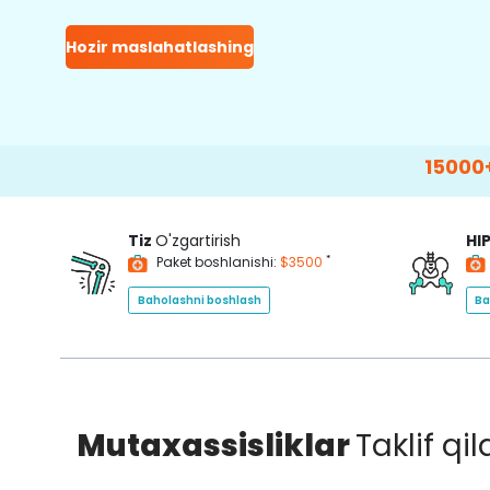
Hozir maslahatlashing
15000+
Happy Pa
Tiz
O'zgartirish
HI
*
Paket boshlanishi:
$3500
Baholashni boshlash
Ba
Mutaxassisliklar
Taklif qi