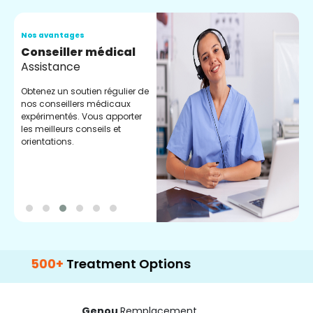
Nos avantages
N
Conseiller médical
V
Assistance
C
Obtenez un soutien régulier de
C
nos conseillers médicaux
n
expérimentés. Vous apporter
e
les meilleurs conseils et
t
orientations.
p
d
0+
Treatment Options
Genou
Remplacement