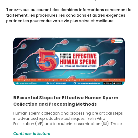
Tenez-vous au courant des dernières informations concernant le
traitement, les procédures, les conditions et autres exigences
pertinentes pour rendre votre vie plus saine et meilleure.
5 Essential Steps for Effective Human Sperm
Collection and Processing Methods
Human sperm collection and processing are critical steps
in advanced reproductive techniques like In Vitro
Fertilization (IVF) and intrauterine insemination (IUI). These
methods enable medical professionals to tackle fertility
Continuer la lecture
challenges and help couples achieve their dream of