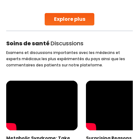
parenthood. Skilled technicians collect sperm using
specialized procedures to ensure optimal quality. Once
collected, they process the
Explore plus
Continue Reading
Soins de santé
Discussions
Examens et discussions importantes avec les médecins et
experts médicaux les plus expérimentés du pays ainsi que les
commentaires des patients sur notre plateforme.
Metabolic Syndrome: Take
Surprising Reasons fo