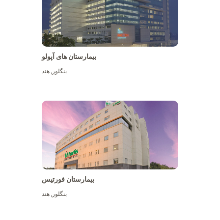
بیمارستان های آپولو
بنگلور
,
هند
بیشتر ببینید
بیمارستان فورتیس
بنگلور
,
هند