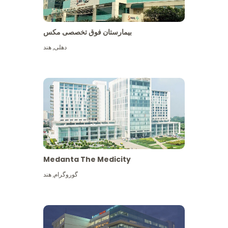
بیمارستان فوق تخصصی مکس
دهلی
,
هند
Medanta The Medicity
گوروگرام
,
هند