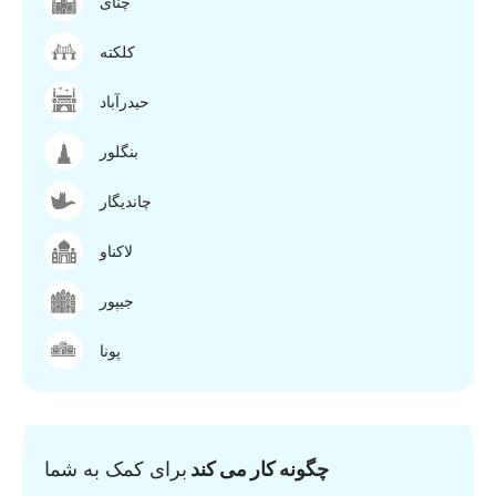
چنای
کلکته
حیدرآباد
بنگلور
چاندیگار
لاکناو
جیپور
پونا
چگونه کار می کند
برای کمک به شما