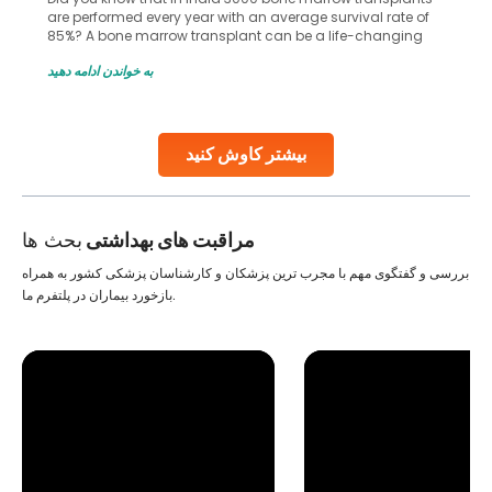
are performed every year with an average survival rate of
85%? A bone marrow transplant can be a life-changing
treatment for an individual, choosing the right hospital can
به خواندن ادامه دهید
make all the difference. India has some of the world’s
leading hospitals for bone marrow transplants.
Continue Reading
بیشتر کاوش کنید
مراقبت های بهداشتی
بحث ها
بررسی و گفتگوی مهم با مجرب ترین پزشکان و کارشناسان پزشکی کشور به همراه
بازخورد بیماران در پلتفرم ما.