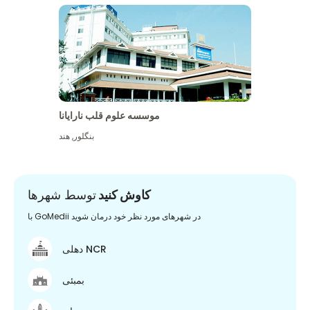
موسسه علوم قلب نارایانا
بنگلور
,
هند
کاوش کنید
توسط شهرها
با GoMedii در شهرهای مورد نظر خود درمان شوید
دهلی NCR
بمبئی