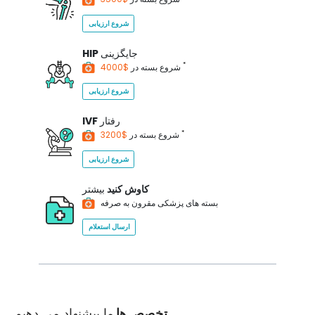
شروع ارزیابی
جایگزینی
HIP
*
$4000
شروع بسته در
شروع ارزیابی
رفتار
IVF
*
$3200
شروع بسته در
شروع ارزیابی
کاوش کنید
بیشتر
بسته های پزشکی مقرون به صرفه
ارسال استعلام
تخصص ها
ما پیشنهاد می دهیم