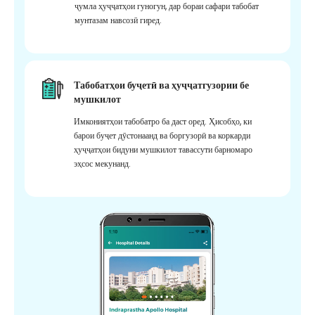
ҷумла ҳуҷҷатҳои гуногун, дар бораи сафари табобат
мунтазам навсозӣ гиред.
Табобатҳои буҷетӣ ва ҳуҷҷатгузории бе
мушкилот
Имкониятҳои табобатро ба даст оред. Ҳисобҳо, ки
барои буҷет дӯстонаанд ва боргузорӣ ва коркарди
ҳуҷҷатҳои бидуни мушкилот тавассути барномаро
эҳсос мекунанд.