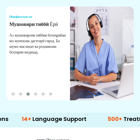
Манфиатҳои мо
М
Мушовири тиббӣ
Ёрӣ
В
М
Аз мушовирони тиббии ботаҷрибаи
мо мунтазам дастгирӣ гиред. Ба
М
шумо маслиҳат ва роҳнамоии
б
беҳтарин медиҳад.
д
б
14+
Language Support
500+
Treatment Op