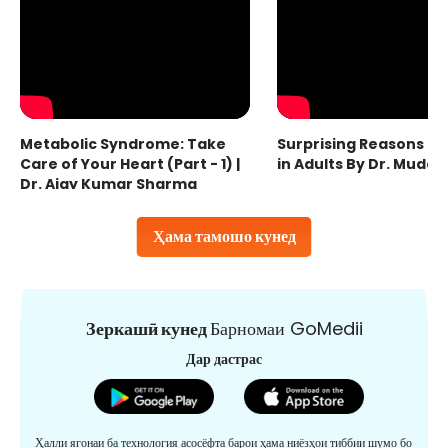
Metabolic Syndrome: Take
Surprising Reasons fo
Care of Your Heart (Part - 1) |
in Adults By Dr. Mudas
Dr. Ajay Kumar Sharma
Ҳама тамошо кунед
Зеркашӣ кунед
Барномаи GoMedii
Дар дастрас
Ҳалли ягонаи ба технология асосёфта барои ҳама ниёзҳои тиббии шумо бо