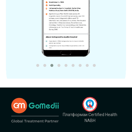
Платформаи Certified Health
NABH