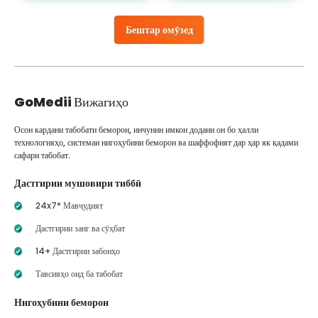
Бештар омӯзед
GoMedii
Вижагиҳо
Осон кардани табобати беморон, инчунин имкон додани он бо ҳалли
технологияҳо, системаи нигоҳубини беморон ва шаффофият дар ҳар як қадами
сафари табобат.
Дастгирии мушовири тиббӣ
24x7* Мавҷудият
Дастгирии занг ва сӯҳбат
14+ Дастгирии забонҳо
Тавсияҳо оид ба табобат
Нигоҳубини беморон