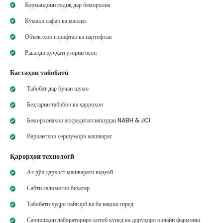
Кормандони содиқ дар беморхона
Кӯмаки сафар ва манзил
Объектҳои гирифтан ва партофтан
Раванди ҳуҷҷатгузории осон
Бастаҳои табобатӣ
Табобат дар буҷаи шумо
Беҳтарин табибон ва ҷарроҳон
Беморхонаҳои аккредитатсияшудаи NABH & JCI
Вариантҳои сершумори машварат
Қарорҳои технологӣ
Аз рӯи дархост машварати видеоӣ
Сабти саломатии бехатар
Табобати худро пайгирӣ ва ба нақша гиред
Санҷишҳои лабораториро китоб кунед ва доруҳоро онлайн фармоиш