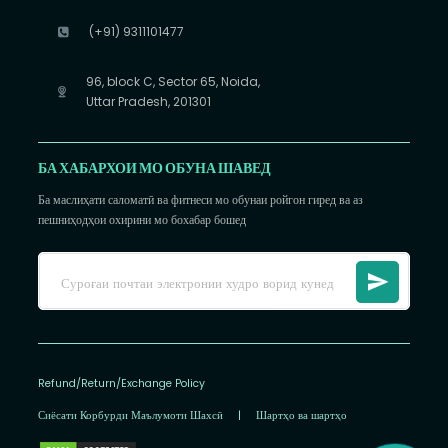
(+91) 9311101477
96, block C, Sector 65, Noida,
Uttar Pradesh, 201301
БА ХАБАРХОИ МО ОБУНА ШАВЕД
Ба маслиҳати саломатӣ ва фитнеси мо обунаи ройгон гиред ва аз
пешниҳодҳои охирини мо бохабар бошед
Refund/Return/Exchange Policy
Сиёсати Корбурди Маълумоти Шахсӣ
|
Шартҳо ва шартҳо