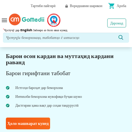
shopping_cart
Тартиби пайгирӣ
Воридшавии шарикон
Ароба
menu
Даромад
*
Ҷустуҷӯ дар
English
Забонро аз боло иваз кунед.
Барои осон кардан ва муттаҳид кардани
раванд
Барои гирифтани табобат
Истгоҳи бароҳат дар беморхона
Интихоби беморхона мувофиқи буҷаи шумо
Дастгирии ҳама вақт дар соҳаи тандурустӣ
Ҳоло машварат кунед