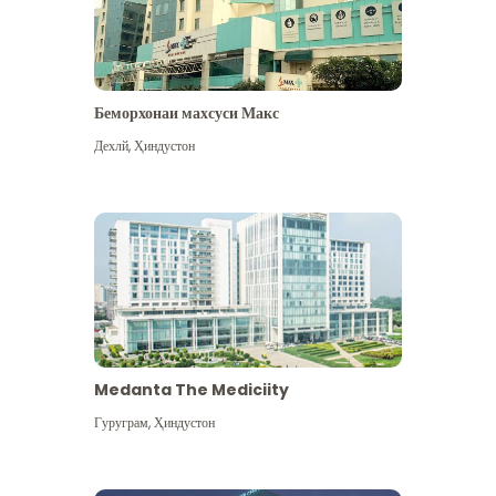
Беморхонаи махсуси Макс
Дехлй
,
Ҳиндустон
Medanta The Mediciity
Гуруграм
,
Ҳиндустон