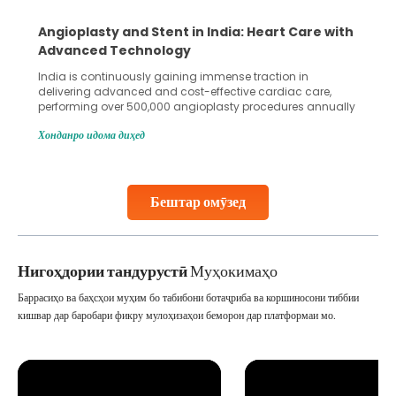
Angioplasty and Stent in India: Heart Care with
Advanced Technology
India is continuously gaining immense traction in
delivering advanced and cost-effective cardiac care,
performing over 500,000 angioplasty procedures annually
with a success rate exceeding 90%. Patients across the
Хонданро идома диҳед
globe are searching for treatments like angioplasty and
stent placement in Indian hospitals, owing to the
combination of high-quality care and affordability.
Studies, such as one published
Бештар омӯзед
Continue Reading
Нигоҳдории тандурустӣ
Муҳокимаҳо
Баррасиҳо ва баҳсҳои муҳим бо табибони ботаҷриба ва коршиносони тиббии
кишвар дар баробари фикру мулоҳизаҳои беморон дар платформаи мо.