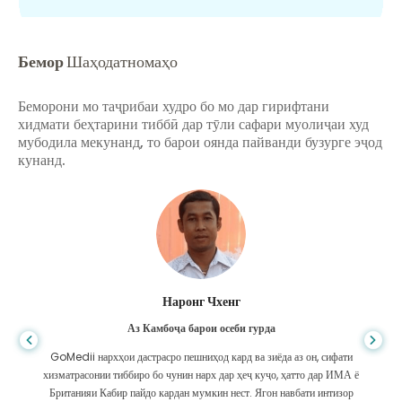
Бемор
Шаҳодатномаҳо
Беморони мо таҷрибаи худро бо мо дар гирифтани
хидмати беҳтарини тиббӣ дар тӯли сафари муолиҷаи худ
мубодила мекунанд, то барои оянда пайванди бузурге эҷод
кунанд.
Шандха Дас
Аз Бангладеш барои гастроэнтерология
Ман ба писарам ва дастаи олиҷаноби GoMedii, ки дар сафари ман аз
Бангладеш ба Ҳиндустон барои табобат ба ман кӯмак карданд, ташаккур
гуфтам. Мо дар интихоби GoMedii интихоби дуруст кардем. Онҳо