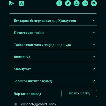
Беҳтарин беморхонаҳо дар Ҳиндустон
Ихтисосҳои тиббӣ
Табобатҳои махсусгардонидашуда
Вижагиҳо
Маълумот
Забонро интихоб кунед
Дар тамос шавед
ШАРИК ШАВЕД
connect@gomedii.com