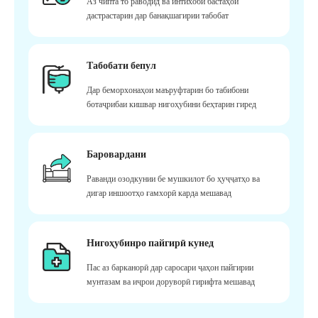
Аз чипта то раводид ва интихоби бастаҳои
дастрастарин дар банақшагирии табобат
Табобати бепул
Дар беморхонаҳои маъруфтарин бо табибони
ботаҷрибаи кишвар нигоҳубини беҳтарин гиред
Баровардани
Раванди озодкунии бе мушкилот бо ҳуҷҷатҳо ва
дигар иншоотҳо ғамхорӣ карда мешавад
Нигоҳубинро пайгирӣ кунед
Пас аз барканорӣ дар саросари ҷаҳон пайгирии
мунтазам ва иҷрои доруворӣ гирифта мешавад