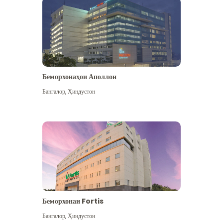
Беморхонаҳои Аполлон
Бангалор
,
Ҳиндустон
Бештар дидан
Беморхонаи Fortis
Бангалор
,
Ҳиндустон