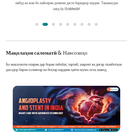
ҳатто пас аз табобат бо мо робитаи бузург доранд
Мақолаҳои саломатӣ
& Навсозиҳо
Бо маълумоти охирин дар бораи табобат, тартиб, шароит ва дигар талаботҳои
дахлдор барои солимтар ва беҳтар кардани ҳаёти шумо огоҳ шавед.