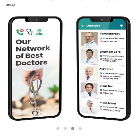
диҳед