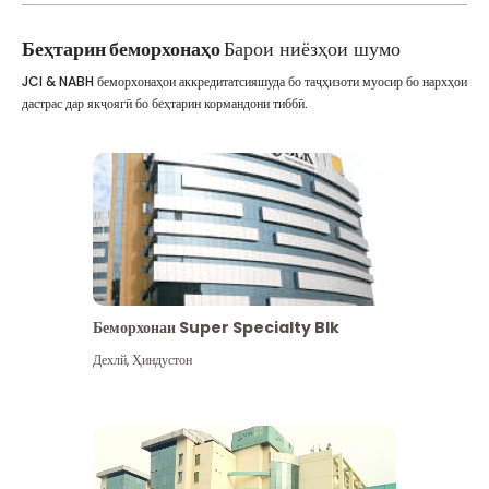
Беҳтарин беморхонаҳо
Барои ниёзҳои шумо
JCI & NABH беморхонаҳои аккредитатсияшуда бо таҷҳизоти муосир бо нархҳои
дастрас дар якҷоягӣ бо беҳтарин кормандони тиббӣ.
Беморхонаи Super Specialty Blk
Дехлй
,
Ҳиндустон