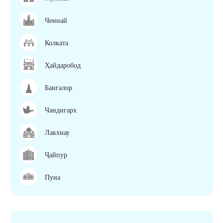
Ченнай
Колката
Ҳайдаробод
Бангалор
Чандигарх
Лакхнау
Ҷайпур
Пуна