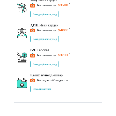
зону
Иваз кардан
*
Бастаи оғоз дар
$3500
Баҳодиҳӣ оғоз кунед
ҲИП
Иваз кардан
*
Бастаи оғоз дар
$4000
Баҳодиҳӣ оғоз кунед
IVF
Табобат
*
Бастаи оғоз дар
$3200
Баҳодиҳӣ оғоз кунед
Кашф кунед
Бештар
Бастаҳои тиббии дастрас
Ирсоли дархост