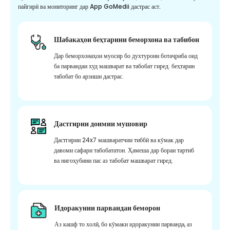
пайгирӣ ва мониторинг дар App GoMedii дастрас аст.
Шабакаҳои беҳтарини беморхона ва табибон
Дар беморхонаҳои муосир бо духтурони ботаҷриба оид
ба парвандаи худ машварат ва табобат гиред. беҳтарин
табобат бо арзиши дастрас.
Дастгирии доимии мушовир
Дастгирии 24x7 машваратчии тиббӣ ва кӯмак дар
давоми сафари табобататон. Ҳамеша дар бораи тартиб
ва нигоҳубини пас аз табобат машварат гиред.
Идоракунии парвандаи беморон
Аз кашф то холӣ, бо кӯмаки идоракунии парванда, аз