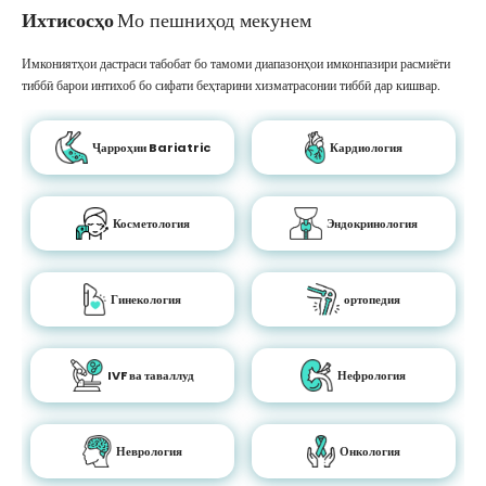
Ихтисосҳо
Мо пешниҳод мекунем
Имкониятҳои дастраси табобат бо тамоми диапазонҳои имконпазири расмиёти
тиббӣ барои интихоб бо сифати беҳтарини хизматрасонии тиббӣ дар кишвар.
Ҷарроҳии Bariatric
Кардиология
Косметология
Эндокринология
Гинекология
ортопедия
IVF ва таваллуд
Нефрология
Неврология
Онкология