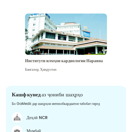
Институти илмҳои кардиологии Нараяна
Бангалор
,
Ҳиндустон
Кашф кунед
аз ҷониби шаҳрҳо
Бо GoMedii дар шаҳрҳои интихобкардаатон табобат гиред
Деҳлӣ NCR
Мумбай