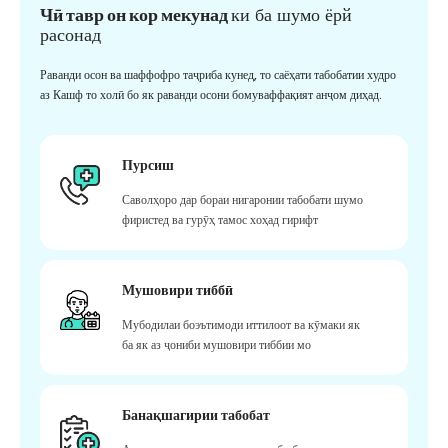
Чӣ тавр он кор мекунад
ки ба шумо ёрй
расонад
Раванди осон ва шаффофро таҷриба кунед, то саёҳати табобатии худро
аз Кашф то холӣ бо як раванди осони бомуваффақият анҷом диҳад.
Пурсиш
Саволҳоро дар бораи нигаронии табобати шумо
фиристед ва гурӯҳ тамос хоҳад гирифт
Мушовири тиббӣ
Мубодилаи боэътимоди иттилоот ва кӯмаки як
ба як аз ҷониби мушовири тиббии мо
Банақшагирии табобат