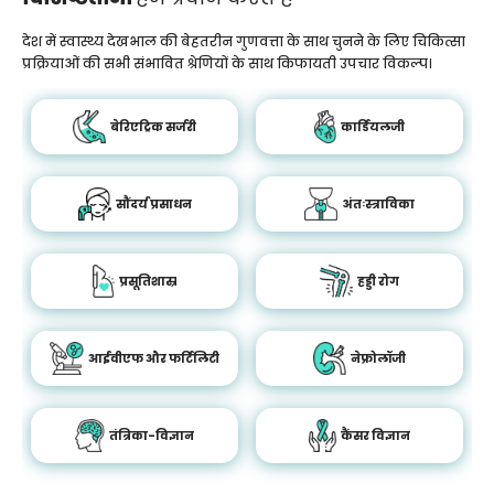
देश में स्वास्थ्य देखभाल की बेहतरीन गुणवत्ता के साथ चुनने के लिए चिकित्सा
प्रक्रियाओं की सभी संभावित श्रेणियों के साथ किफायती उपचार विकल्प।
बेरिएट्रिक सर्जरी
कार्डियलजी
सौंदर्य प्रसाधन
अंतःस्त्राविका
प्रसूतिशास्र
हड्डी रोग
आईवीएफ और फर्टिलिटी
नेफ्रोलॉजी
तंत्रिका-विज्ञान
कैंसर विज्ञान