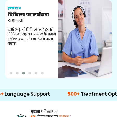
हमारे लाभ
ह
चिकित्सा परामर्शदाता
सहायता
व
हमारे अनुभवी चिकित्सा सलाहकारों
ब
से नियमित सहायता प्राप्त करें। आपको
व
सर्वोत्तम सलाह और मार्गदर्शन प्रदान
ह
करना।
ऑ
uage Support
500+
Treatment Options
घुटना
प्रतिस्थापन
*
पैकेज प्रारंभ करें
$3500