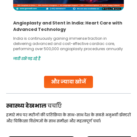
Angioplasty and Stent in India: Heart Care with
Advanced Technology
India is continuously gaining immense traction in
delivering advanced and cost-effective cardiac care,
performing over 500,000 angioplasty procedures annually
with a success rate exceeding 90%. Patients across the
जारी रखें पढ़ रहे हैं
globe are searching for treatments like angioplasty and
stent placement in Indian hospitals, owing to the
combination of high-quality care and affordability.
Studies, such as one published
और ज्यादा खोजें
Continue Reading
स्वास्थ्य देखभाल
चर्चाएँ
हमारे मंच पर मरीजों की प्रतिक्रिया के साथ-साथ देश के सबसे अनुभवी डॉक्टरों
और चिकित्सा विशेषज्ञों के साथ समीक्षा और महत्वपूर्ण चर्चा।