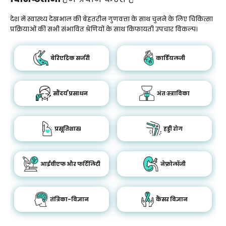
देश में स्वास्थ्य देखभाल की बेहतरीन गुणवत्ता के साथ चुनने के लिए चिकित्सा
प्रक्रियाओं की सभी संभावित श्रेणियों के साथ किफायती उपचार विकल्प।
बेरिएट्रिक सर्जरी
कार्डियलजी
सौंदर्य प्रसाधन
अंतःस्त्राविका
प्रसूतिशास्र
हड्डी रोग
आईवीएफ और फर्टिलिटी
नेफ्रोलॉजी
तंत्रिका-विज्ञान
कैंसर विज्ञान