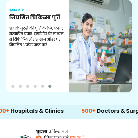
हमारे लाभ
ह
नियमित चिकित्सा
पूर्ति
य
आपके नुस्खे की पूर्ति के लिए फ़ार्मेसी
स
सत्यापित दवाएं। हमारे ऐप के माध्यम
क
से रिफिलिंग और आसान ऑर्डर पर
अन
नियमित अपडेट प्राप्त करें।
itals & Clinics
500+
Doctors & Surgeons
घुटना
प्रतिस्थापन
*
पैकेज प्रारंभ करें
$3500