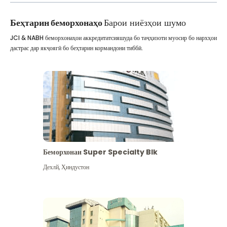
Беҳтарин беморхонаҳо
Барои ниёзҳои шумо
JCI & NABH беморхонаҳои аккредитатсияшуда бо таҷҳизоти муосир бо нархҳои
дастрас дар якҷоягӣ бо беҳтарин кормандони тиббӣ.
Беморхонаи Super Specialty Blk
Дехлй
,
Ҳиндустон