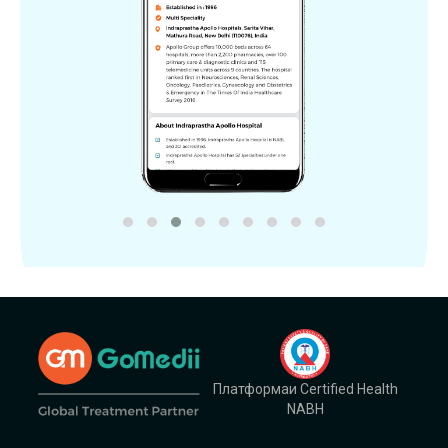
Платформаи Certified Health
NABH