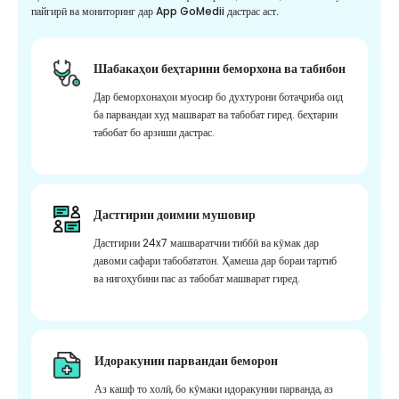
пайгирӣ ва мониторинг дар App GoMedii дастрас аст.
Шабакаҳои беҳтарини беморхона ва табибон
Дар беморхонаҳои муосир бо духтурони ботаҷриба оид
ба парвандаи худ машварат ва табобат гиред. беҳтарин
табобат бо арзиши дастрас.
Дастгирии доимии мушовир
Дастгирии 24x7 машваратчии тиббӣ ва кӯмак дар
давоми сафари табобататон. Ҳамеша дар бораи тартиб
ва нигоҳубини пас аз табобат машварат гиред.
Идоракунии парвандаи беморон
Аз кашф то холӣ, бо кӯмаки идоракунии парванда, аз