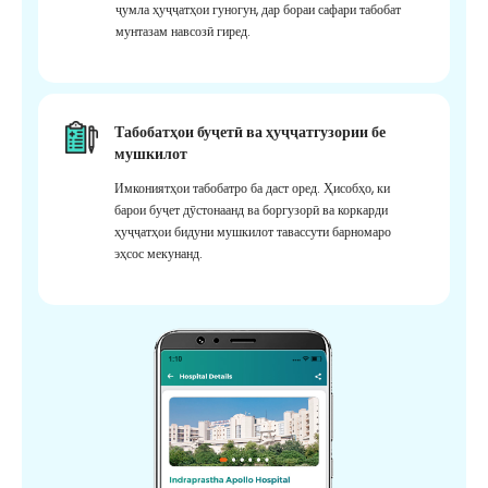
ҷумла ҳуҷҷатҳои гуногун, дар бораи сафари табобат
мунтазам навсозӣ гиред.
Табобатҳои буҷетӣ ва ҳуҷҷатгузории бе
мушкилот
Имкониятҳои табобатро ба даст оред. Ҳисобҳо, ки
барои буҷет дӯстонаанд ва боргузорӣ ва коркарди
ҳуҷҷатҳои бидуни мушкилот тавассути барномаро
эҳсос мекунанд.