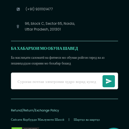
(+91) 9311101477
96, block C, Sector 65, Noida,
Uttar Pradesh, 201301
БА ХАБАРХОИ МО ОБУНА ШАВЕД
Ба маслиҳати саломатӣ ва фитнеси мо обунаи ройгон гиред ва аз
пешниҳодҳои охирини мо бохабар бошед
Refund/Return/Exchange Policy
Сиёсати Корбурди Маълумоти Шахсӣ
|
Шартҳо ва шартҳо