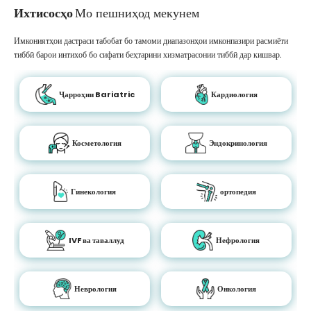
Ихтисосҳо
Мо пешниҳод мекунем
Имкониятҳои дастраси табобат бо тамоми диапазонҳои имконпазири расмиёти
тиббӣ барои интихоб бо сифати беҳтарини хизматрасонии тиббӣ дар кишвар.
Ҷарроҳии Bariatric
Кардиология
Косметология
Эндокринология
Гинекология
ортопедия
IVF ва таваллуд
Нефрология
Неврология
Онкология