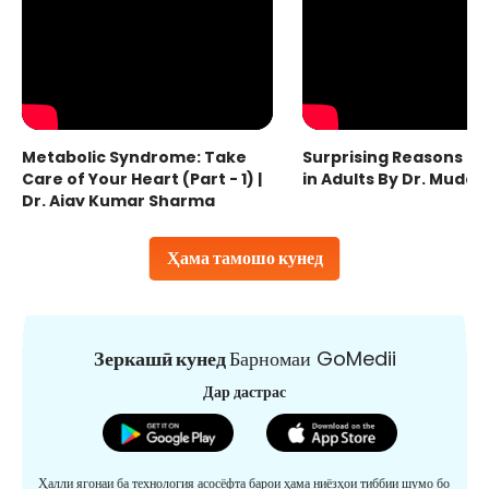
Metabolic Syndrome: Take
Surprising Reasons fo
Care of Your Heart (Part - 1) |
in Adults By Dr. Mudas
Dr. Ajay Kumar Sharma
Ҳама тамошо кунед
Зеркашӣ кунед
Барномаи GoMedii
Дар дастрас
Ҳалли ягонаи ба технология асосёфта барои ҳама ниёзҳои тиббии шумо бо