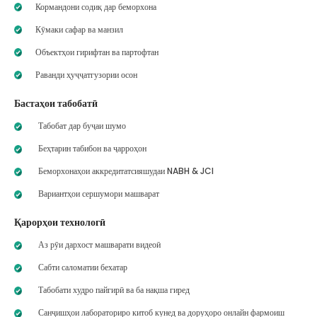
Кормандони содиқ дар беморхона
Кӯмаки сафар ва манзил
Объектҳои гирифтан ва партофтан
Раванди ҳуҷҷатгузории осон
Бастаҳои табобатӣ
Табобат дар буҷаи шумо
Беҳтарин табибон ва ҷарроҳон
Беморхонаҳои аккредитатсияшудаи NABH & JCI
Вариантҳои сершумори машварат
Қарорҳои технологӣ
Аз рӯи дархост машварати видеоӣ
Сабти саломатии бехатар
Табобати худро пайгирӣ ва ба нақша гиред
Санҷишҳои лабораториро китоб кунед ва доруҳоро онлайн фармоиш