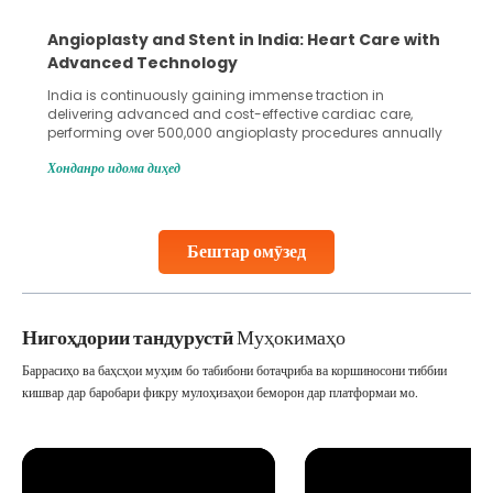
Angioplasty and Stent in India: Heart Care with
Advanced Technology
India is continuously gaining immense traction in
delivering advanced and cost-effective cardiac care,
performing over 500,000 angioplasty procedures annually
with a success rate exceeding 90%. Patients across the
Хонданро идома диҳед
globe are searching for treatments like angioplasty and
stent placement in Indian hospitals, owing to the
combination of high-quality care and affordability.
Studies, such as one published
Бештар омӯзед
Continue Reading
Нигоҳдории тандурустӣ
Муҳокимаҳо
Баррасиҳо ва баҳсҳои муҳим бо табибони ботаҷриба ва коршиносони тиббии
кишвар дар баробари фикру мулоҳизаҳои беморон дар платформаи мо.