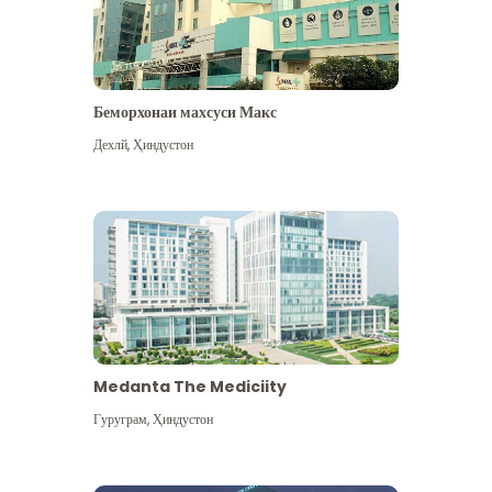
Беморхонаи махсуси Макс
Дехлй
,
Ҳиндустон
Medanta The Mediciity
Гуруграм
,
Ҳиндустон