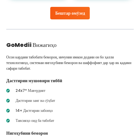
Бештар омӯзед
GoMedii
Вижагиҳо
Осон кардани табобати беморон, инчунин имкон додани он бо ҳалли
технологияҳо, системаи нигоҳубини беморон ва шаффофият дар ҳар як қадами
сафари табобат.
Дастгирии мушовири тиббӣ
24x7* Мавҷудият
Дастгирии занг ва сӯҳбат
14+ Дастгирии забонҳо
Тавсияҳо оид ба табобат
Нигоҳубини беморон