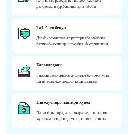
Аз чипта то раводид ва интихоби бастаҳои
дастрастарин дар банақшагирии табобат
Табобати бепул
Дар беморхонаҳои маъруфтарин бо табибони
ботаҷрибаи кишвар нигоҳубини беҳтарин гиред
Баровардани
Раванди озодкунии бе мушкилот бо ҳуҷҷатҳо ва
дигар иншоотҳо ғамхорӣ карда мешавад
Нигоҳубинро пайгирӣ кунед
Пас аз барканорӣ дар саросари ҷаҳон пайгирии
мунтазам ва иҷрои доруворӣ гирифта мешавад