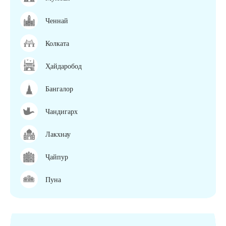
Ченнай
Колката
Ҳайдаробод
Бангалор
Чандигарх
Лакхнау
Ҷайпур
Пуна