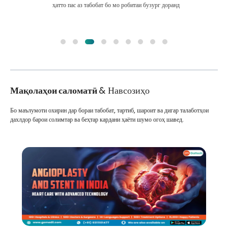
ҳатто пас аз табобат бо мо робитаи бузург доранд
Мақолаҳои саломатӣ
& Навсозиҳо
Бо маълумоти охирин дар бораи табобат, тартиб, шароит ва дигар талаботҳои
дахлдор барои солимтар ва беҳтар кардани ҳаёти шумо огоҳ шавед.