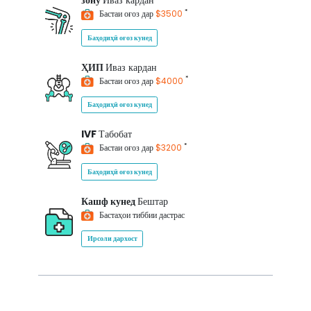
зону
Иваз кардан
*
Бастаи оғоз дар
$3500
Баҳодиҳӣ оғоз кунед
ҲИП
Иваз кардан
*
Бастаи оғоз дар
$4000
Баҳодиҳӣ оғоз кунед
IVF
Табобат
*
Бастаи оғоз дар
$3200
Баҳодиҳӣ оғоз кунед
Кашф кунед
Бештар
Бастаҳои тиббии дастрас
Ирсоли дархост