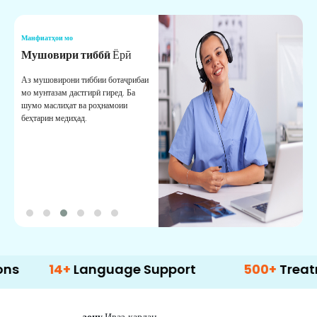
Манфиатҳои мо
М
Мушовири тиббӣ
Ёрӣ
В
М
Аз мушовирони тиббии ботаҷрибаи
мо мунтазам дастгирӣ гиред. Ба
М
шумо маслиҳат ва роҳнамоии
б
беҳтарин медиҳад.
д
б
14+
Language Support
500+
Treatment O