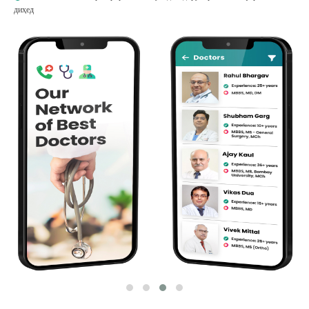
диҳед