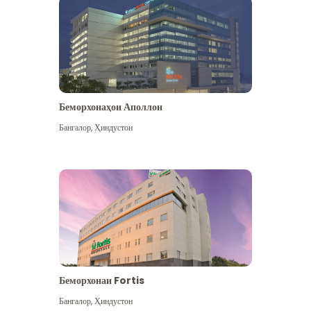
Беморхонаҳои Аполлон
Бангалор
,
Ҳиндустон
Бештар дидан
Беморхонаи Fortis
Бангалор
,
Ҳиндустон