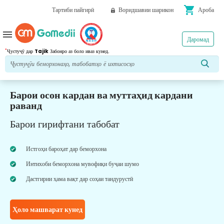
shopping_cart
Тартиби пайгирӣ
Воридшавии шарикон
Ароба
menu
Даромад
*
Ҷустуҷӯ дар
Tajik
Забонро аз боло иваз кунед.
Барои осон кардан ва муттаҳид кардани
раванд
Барои гирифтани табобат
Истгоҳи бароҳат дар беморхона
Интихоби беморхона мувофиқи буҷаи шумо
Дастгирии ҳама вақт дар соҳаи тандурустӣ
Ҳоло машварат кунед