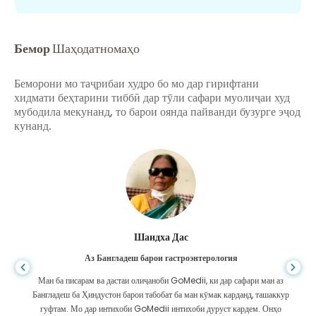
Бемор
Шаҳодатномаҳо
Беморони мо таҷрибаи худро бо мо дар гирифтани
хидмати беҳтарини тиббӣ дар тӯли сафари муолиҷаи худ
мубодила мекунанд, то барои оянда пайванди бузурге эҷод
кунанд.
Шандха Дас
Аз Бангладеш барои гастроэнтерология
Ман ба писарам ва дастаи олиҷаноби GoMedii, ки дар сафари ман аз
Бангладеш ба Ҳиндустон барои табобат ба ман кӯмак карданд, ташаккур
гуфтам. Мо дар интихоби GoMedii интихоби дуруст кардем. Онҳо