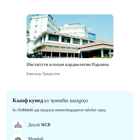
Институти илмҳои кардиологии Нараяна
Бангалор
,
Ҳиндустон
Кашф кунед
аз ҷониби шаҳрҳо
Бо GoMedii дар шаҳрҳои интихобкардаатон табобат гиред
Деҳлӣ NCR
Мумбай