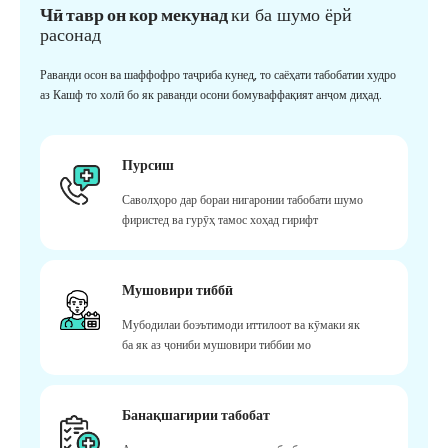
Чӣ тавр он кор мекунад
ки ба шумо ёрй
расонад
Раванди осон ва шаффофро таҷриба кунед, то саёҳати табобатии худро
аз Кашф то холӣ бо як раванди осони бомуваффақият анҷом диҳад.
Пурсиш
Саволҳоро дар бораи нигаронии табобати шумо
фиристед ва гурӯҳ тамос хоҳад гирифт
Мушовири тиббӣ
Мубодилаи боэътимоди иттилоот ва кӯмаки як
ба як аз ҷониби мушовири тиббии мо
Банақшагирии табобат