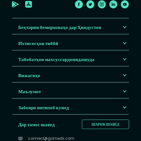
Беҳтарин беморхонаҳо дар Ҳиндустон
Ихтисосҳои тиббӣ
Табобатҳои махсусгардонидашуда
Вижагиҳо
Маълумот
Забонро интихоб кунед
Дар тамос шавед
ШАРИК ШАВЕД
connect@gomedii.com