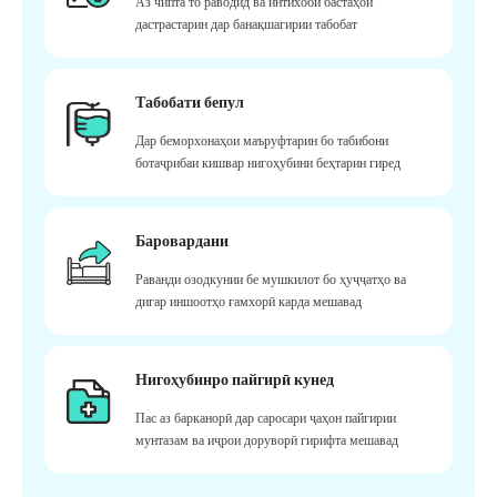
Аз чипта то раводид ва интихоби бастаҳои
дастрастарин дар банақшагирии табобат
Табобати бепул
Дар беморхонаҳои маъруфтарин бо табибони
ботаҷрибаи кишвар нигоҳубини беҳтарин гиред
Баровардани
Раванди озодкунии бе мушкилот бо ҳуҷҷатҳо ва
дигар иншоотҳо ғамхорӣ карда мешавад
Нигоҳубинро пайгирӣ кунед
Пас аз барканорӣ дар саросари ҷаҳон пайгирии
мунтазам ва иҷрои доруворӣ гирифта мешавад