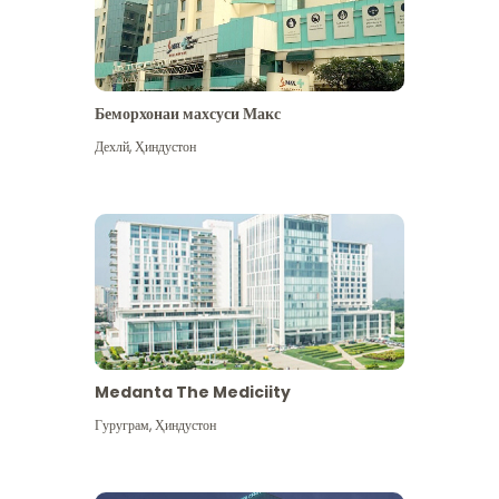
Беморхонаи махсуси Макс
Дехлй
,
Ҳиндустон
Medanta The Mediciity
Гуруграм
,
Ҳиндустон