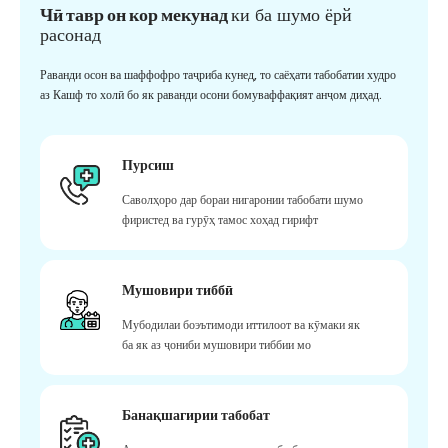
Чӣ тавр он кор мекунад
ки ба шумо ёрй
расонад
Раванди осон ва шаффофро таҷриба кунед, то саёҳати табобатии худро
аз Кашф то холӣ бо як раванди осони бомуваффақият анҷом диҳад.
Пурсиш
Саволҳоро дар бораи нигаронии табобати шумо
фиристед ва гурӯҳ тамос хоҳад гирифт
Мушовири тиббӣ
Мубодилаи боэътимоди иттилоот ва кӯмаки як
ба як аз ҷониби мушовири тиббии мо
Банақшагирии табобат