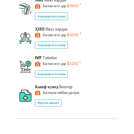
зону
Иваз кардан
*
Бастаи оғоз дар
$3500
Баҳодиҳӣ оғоз кунед
ҲИП
Иваз кардан
*
Бастаи оғоз дар
$4000
Баҳодиҳӣ оғоз кунед
IVF
Табобат
*
Бастаи оғоз дар
$3200
Баҳодиҳӣ оғоз кунед
Кашф кунед
Бештар
Бастаҳои тиббии дастрас
Ирсоли дархост