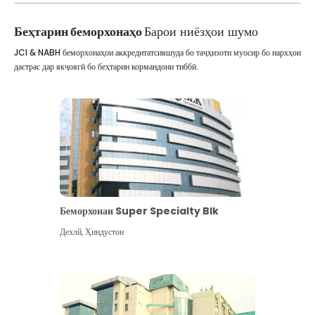
Беҳтарин беморхонаҳо
Барои ниёзҳои шумо
JCI & NABH беморхонаҳои аккредитатсияшуда бо таҷҳизоти муосир бо нархҳои
дастрас дар якҷоягӣ бо беҳтарин кормандони тиббӣ.
Беморхонаи Super Specialty Blk
Дехлй
,
Ҳиндустон