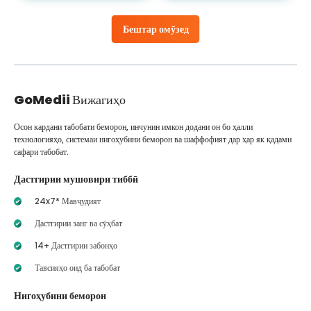
Бештар омӯзед
GoMedii
Вижагиҳо
Осон кардани табобати беморон, инчунин имкон додани он бо ҳалли
технологияҳо, системаи нигоҳубини беморон ва шаффофият дар ҳар як қадами
сафари табобат.
Дастгирии мушовири тиббӣ
24x7* Мавҷудият
Дастгирии занг ва сӯҳбат
14+ Дастгирии забонҳо
Тавсияҳо оид ба табобат
Нигоҳубини беморон