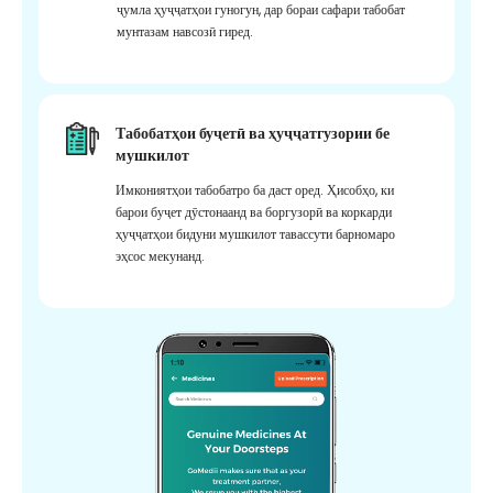
ҷумла ҳуҷҷатҳои гуногун, дар бораи сафари табобат
мунтазам навсозӣ гиред.
Табобатҳои буҷетӣ ва ҳуҷҷатгузории бе
мушкилот
Имкониятҳои табобатро ба даст оред. Ҳисобҳо, ки
барои буҷет дӯстонаанд ва боргузорӣ ва коркарди
ҳуҷҷатҳои бидуни мушкилот тавассути барномаро
эҳсос мекунанд.