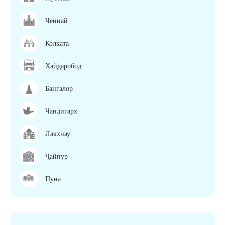
Ченнай
Колката
Ҳайдаробод
Бангалор
Чандигарх
Лакхнау
Ҷайпур
Пуна