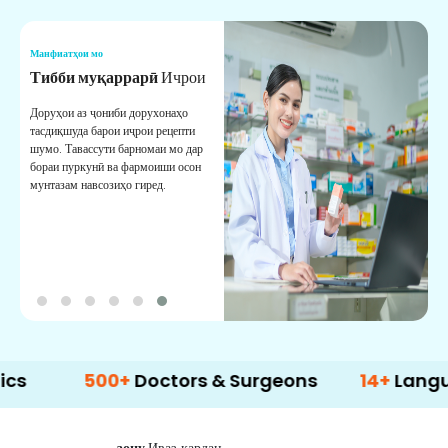
Манфиатҳои мо
М
Тибби муқаррарӣ
Ичрои
Х
Доруҳои аз ҷониби дорухонаҳо
Х
тасдиқшуда барои иҷрои рецепти
а
шумо. Тавассути барномаи мо дар
м
бораи пуркунӣ ва фармоиши осон
к
мунтазам навсозиҳо гиред.
500+
Doctors & Surgeons
14+
Language Su