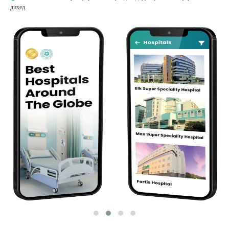
диҳед