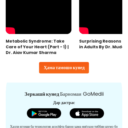
Metabolic Syndrome: Take
Surprising Reasons fo
Care of Your Heart (Part - 1) |
in Adults By Dr. Mudas
Dr. Ajay Kumar Sharma
Ҳама тамошо кунед
Зеркашӣ кунед
Барномаи GoMedii
Дар дастрас
Ҳалли ягонаи ба технология асосёфта барои ҳама ниёзҳои тиббии шумо бо