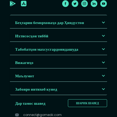
Беҳтарин беморхонаҳо дар Ҳиндустон
Ихтисосҳои тиббӣ
Табобатҳои махсусгардонидашуда
Вижагиҳо
Маълумот
Забонро интихоб кунед
Дар тамос шавед
ШАРИК ШАВЕД
connect@gomedii.com