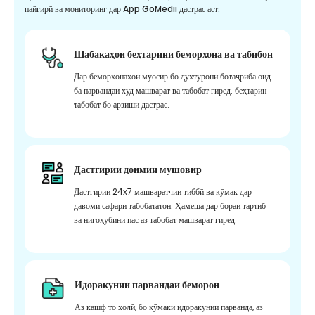
пайгирӣ ва мониторинг дар App GoMedii дастрас аст.
Шабакаҳои беҳтарини беморхона ва табибон
Дар беморхонаҳои муосир бо духтурони ботаҷриба оид
ба парвандаи худ машварат ва табобат гиред. беҳтарин
табобат бо арзиши дастрас.
Дастгирии доимии мушовир
Дастгирии 24x7 машваратчии тиббӣ ва кӯмак дар
давоми сафари табобататон. Ҳамеша дар бораи тартиб
ва нигоҳубини пас аз табобат машварат гиред.
Идоракунии парвандаи беморон
Аз кашф то холӣ, бо кӯмаки идоракунии парванда, аз