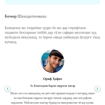
Бемор
Шаҳодатномаҳо
Беморони мо таҷрибаи худро бо мо дар гирифтани
хидмати беҳтарини тиббӣ дар тӯли сафари муолиҷаи худ
мубодила мекунанд, то барои оянда пайванди бузурге эҷод
кунанд.
Ориф Ҳофиз
Аз Бангладеш барои сиррози ҷигар
Шумо ҳеҷ гоҳ намедонед, ки ҳаёт кай гардиши нодуруст мегирад, вақте
ки ман бемории сиррози ҷигарро ташхис карданд, ман ҷои рафтан
надоштам. Маблағҳоям камтар буданд ва намедонистам чӣ кор кунам.