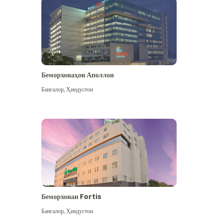
Беморхонаҳои Аполлон
Бангалор
,
Ҳиндустон
Бештар дидан
Беморхонаи Fortis
Бангалор
,
Ҳиндустон