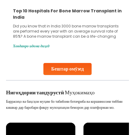
Recognizing Critical Symptoms of a Frontal
Lobe Brain Tumor Could Save Your Life
Did you know that the frontal lobe of your brain is the most
common site for tumor occurrence? The frontal lobe is a
key part of your brain and is responsible for various
important functions in your body. Any sort of damage or
Хонданро идома диҳед
harm to it can lead to serious complications. However, with
early diagnosis
Continue Reading
Бештар омӯзед
Нигоҳдории тандурустӣ
Муҳокимаҳо
Баррасиҳо ва баҳсҳои муҳим бо табибони ботаҷриба ва коршиносони тиббии
кишвар дар баробари фикру мулоҳизаҳои беморон дар платформаи мо.