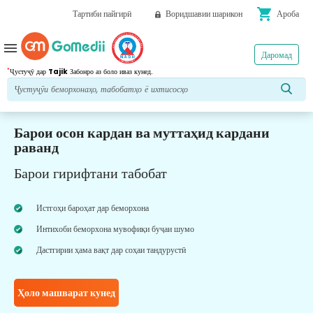
shopping_cart
Тартиби пайгирӣ
Воридшавии шарикон
Ароба
menu
Даромад
*
Ҷустуҷӯ дар
Tajik
Забонро аз боло иваз кунед.
Барои осон кардан ва муттаҳид кардани
раванд
Барои гирифтани табобат
Истгоҳи бароҳат дар беморхона
Интихоби беморхона мувофиқи буҷаи шумо
Дастгирии ҳама вақт дар соҳаи тандурустӣ
Ҳоло машварат кунед