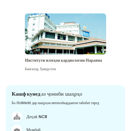
Институти илмҳои кардиологии Нараяна
Бангалор
,
Ҳиндустон
Кашф кунед
аз ҷониби шаҳрҳо
Бо GoMedii дар шаҳрҳои интихобкардаатон табобат гиред
Деҳлӣ NCR
Мумбай