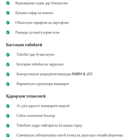
Кормандони содиқ дар беморхона
Кӯмаки сафар ва манзил
Объектҳои гирифтан ва партофтан
Раванди ҳуҷҷатгузории осон
Бастаҳои табобатӣ
Табобат дар буҷаи шумо
Беҳтарин табибон ва ҷарроҳон
Беморхонаҳои аккредитатсияшудаи NABH & JCI
Вариантҳои сершумори машварат
Қарорҳои технологӣ
Аз рӯи дархост машварати видеоӣ
Сабти саломатии бехатар
Табобати худро пайгирӣ ва ба нақша гиред
Санҷишҳои лабораториро китоб кунед ва доруҳоро онлайн фармоиш