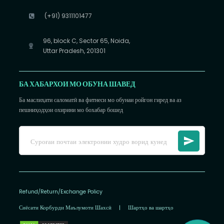
(+91) 9311101477
96, block C, Sector 65, Noida,
Uttar Pradesh, 201301
БА ХАБАРХОИ МО ОБУНА ШАВЕД
Ба маслиҳати саломатӣ ва фитнеси мо обунаи ройгон гиред ва аз
пешниҳодҳои охирини мо бохабар бошед
Refund/Return/Exchange Policy
Сиёсати Корбурди Маълумоти Шахсӣ
|
Шартҳо ва шартҳо