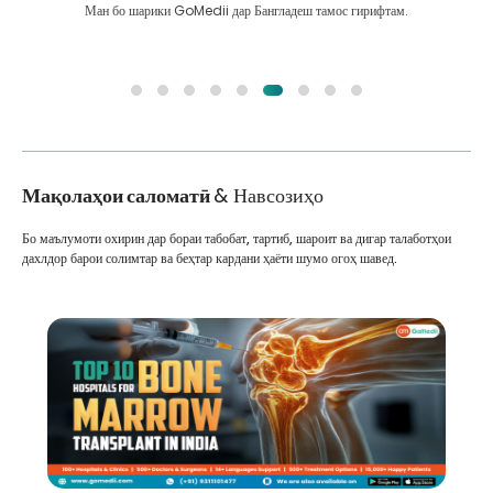
Ман бо шарики GoMedii дар Бангладеш тамос гирифтам.
Мақолаҳои саломатӣ
& Навсозиҳо
Бо маълумоти охирин дар бораи табобат, тартиб, шароит ва дигар талаботҳои
дахлдор барои солимтар ва беҳтар кардани ҳаёти шумо огоҳ шавед.