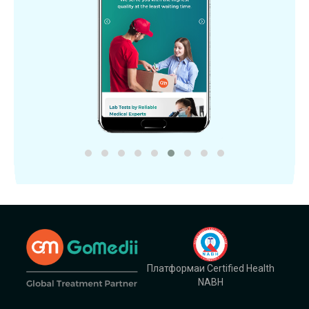
Платформаи Certified Health
NABH