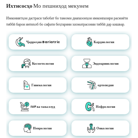
Ихтисосҳо
Мо пешниҳод мекунем
Имкониятҳои дастраси табобат бо тамоми диапазонҳои имконпазири расмиёти
тиббӣ барои интихоб бо сифати беҳтарини хизматрасонии тиббӣ дар кишвар.
Ҷарроҳии Bariatric
Кардиология
Косметология
Эндокринология
Гинекология
ортопедия
IVF ва таваллуд
Нефрология
Неврология
Онкология