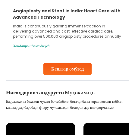
Angioplasty and Stent in India: Heart Care with
Advanced Technology
India is continuously gaining immense traction in
delivering advanced and cost-effective cardiac care,
performing over 500,000 angioplasty procedures annually
with a success rate exceeding 90%. Patients across the
Хонданро идома диҳед
globe are searching for treatments like angioplasty and
stent placement in Indian hospitals, owing to the
combination of high-quality care and affordability.
Studies, such as one published
Бештар омӯзед
Continue Reading
Нигоҳдории тандурустӣ
Муҳокимаҳо
Баррасиҳо ва баҳсҳои муҳим бо табибони ботаҷриба ва коршиносони тиббии
кишвар дар баробари фикру мулоҳизаҳои беморон дар платформаи мо.