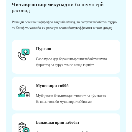
Чӣ тавр он кор мекунад
ки ба шумо ёрй
расонад
Раванди осон ва шаффофро таҷриба кунед, то саёҳати табобатии худро
аз Кашф то холӣ бо як раванди осони бомуваффақият анҷом диҳад.
Пурсиш
Саволҳоро дар бораи нигаронии табобати шумо
фиристед ва гурӯҳ тамос хоҳад гирифт
Мушовири тиббӣ
Мубодилаи боэътимоди иттилоот ва кӯмаки як
ба як аз ҷониби мушовири тиббии мо
Банақшагирии табобат