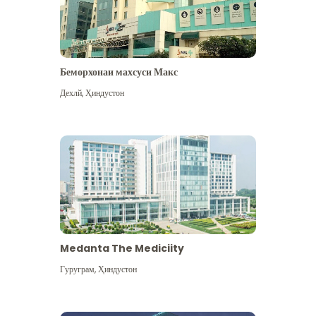
Беморхонаи махсуси Макс
Дехлй
,
Ҳиндустон
Medanta The Mediciity
Гуруграм
,
Ҳиндустон