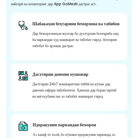
пайгирӣ ва мониторинг дар App GoMedii дастрас аст.
Шабакаҳои беҳтарини беморхона ва табибон
Дар беморхонаҳои муосир бо духтурони ботаҷриба оид
ба парвандаи худ машварат ва табобат гиред. беҳтарин
табобат бо арзиши дастрас.
Дастгирии доимии мушовир
Дастгирии 24x7 машваратчии тиббӣ ва кӯмак дар
давоми сафари табобататон. Ҳамеша дар бораи тартиб
ва нигоҳубини пас аз табобат машварат гиред.
Идоракунии парвандаи беморон
Аз кашф то холӣ, бо кӯмаки идоракунии парванда, аз