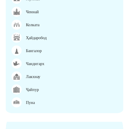
Ченнай
Колката
Ҳайдаробод
Бангалор
Чандигарх
Лакхнау
Ҷайпур
Пуна