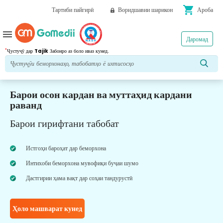
shopping_cart
Тартиби пайгирӣ
Воридшавии шарикон
Ароба
menu
Даромад
*
Ҷустуҷӯ дар
Tajik
Забонро аз боло иваз кунед.
Барои осон кардан ва муттаҳид кардани
раванд
Барои гирифтани табобат
Истгоҳи бароҳат дар беморхона
Интихоби беморхона мувофиқи буҷаи шумо
Дастгирии ҳама вақт дар соҳаи тандурустӣ
Ҳоло машварат кунед