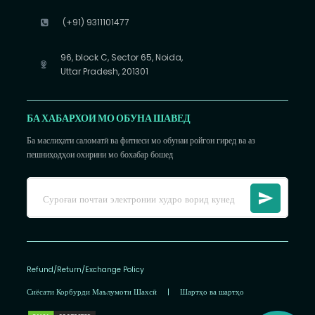
(+91) 9311101477
96, block C, Sector 65, Noida,
Uttar Pradesh, 201301
БА ХАБАРХОИ МО ОБУНА ШАВЕД
Ба маслиҳати саломатӣ ва фитнеси мо обунаи ройгон гиред ва аз
пешниҳодҳои охирини мо бохабар бошед
Refund/Return/Exchange Policy
Сиёсати Корбурди Маълумоти Шахсӣ
|
Шартҳо ва шартҳо