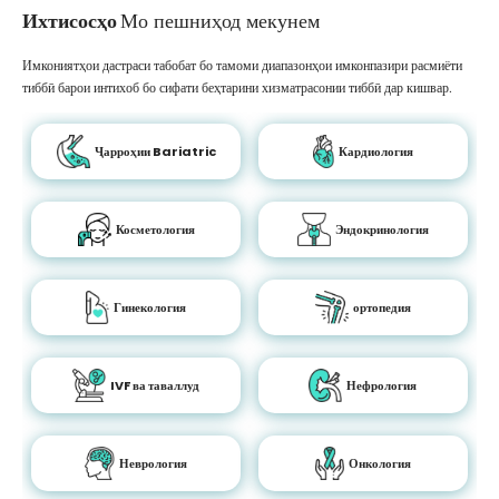
Ихтисосҳо
Мо пешниҳод мекунем
Имкониятҳои дастраси табобат бо тамоми диапазонҳои имконпазири расмиёти
тиббӣ барои интихоб бо сифати беҳтарини хизматрасонии тиббӣ дар кишвар.
Ҷарроҳии Bariatric
Кардиология
Косметология
Эндокринология
Гинекология
ортопедия
IVF ва таваллуд
Нефрология
Неврология
Онкология