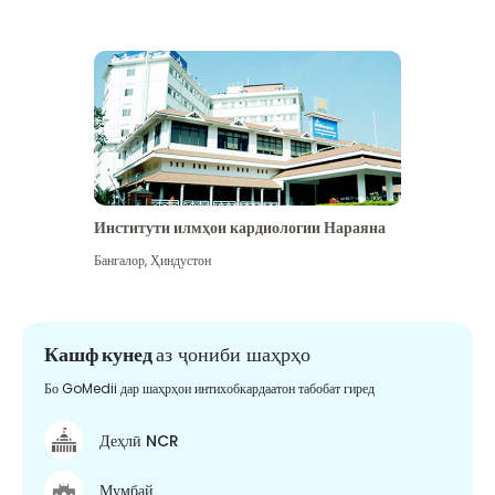
Институти илмҳои кардиологии Нараяна
Бангалор
,
Ҳиндустон
Кашф кунед
аз ҷониби шаҳрҳо
Бо GoMedii дар шаҳрҳои интихобкардаатон табобат гиред
Деҳлӣ NCR
Мумбай