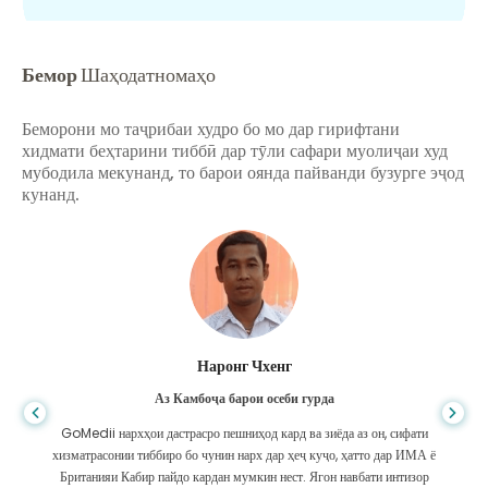
Бемор
Шаҳодатномаҳо
Беморони мо таҷрибаи худро бо мо дар гирифтани
хидмати беҳтарини тиббӣ дар тӯли сафари муолиҷаи худ
мубодила мекунанд, то барои оянда пайванди бузурге эҷод
кунанд.
Шандха Дас
Аз Бангладеш барои гастроэнтерология
Ман ба писарам ва дастаи олиҷаноби GoMedii, ки дар сафари ман аз
Бангладеш ба Ҳиндустон барои табобат ба ман кӯмак карданд, ташаккур
гуфтам. Мо дар интихоби GoMedii интихоби дуруст кардем. Онҳо