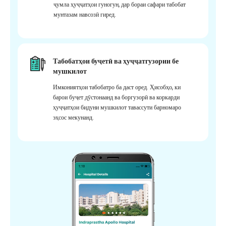
ҷумла ҳуҷҷатҳои гуногун, дар бораи сафари табобат
мунтазам навсозӣ гиред.
Табобатҳои буҷетӣ ва ҳуҷҷатгузории бе
мушкилот
Имкониятҳои табобатро ба даст оред. Ҳисобҳо, ки
барои буҷет дӯстонаанд ва боргузорӣ ва коркарди
ҳуҷҷатҳои бидуни мушкилот тавассути барномаро
эҳсос мекунанд.