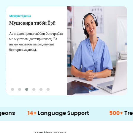
Манфиатҳои мо
М
Мушовири тиббӣ
Ёрӣ
В
М
Аз мушовирони тиббии ботаҷрибаи
мо мунтазам дастгирӣ гиред. Ба
М
шумо маслиҳат ва роҳнамоии
б
беҳтарин медиҳад.
д
б
14+
Language Support
500+
Treatment 