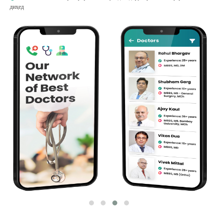
диҳед