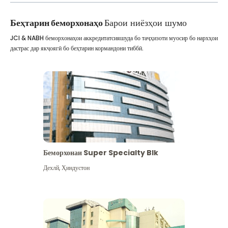
Беҳтарин беморхонаҳо
Барои ниёзҳои шумо
JCI & NABH беморхонаҳои аккредитатсияшуда бо таҷҳизоти муосир бо нархҳои
дастрас дар якҷоягӣ бо беҳтарин кормандони тиббӣ.
Беморхонаи Super Specialty Blk
Дехлй
,
Ҳиндустон