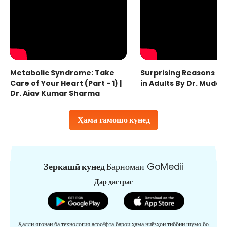
Metabolic Syndrome: Take
Surprising Reasons fo
Care of Your Heart (Part - 1) |
in Adults By Dr. Mudas
Dr. Ajay Kumar Sharma
Ҳама тамошо кунед
Зеркашӣ кунед
Барномаи GoMedii
Дар дастрас
Ҳалли ягонаи ба технология асосёфта барои ҳама ниёзҳои тиббии шумо бо