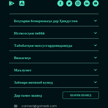
Беҳтарин беморхонаҳо дар Ҳиндустон
Ихтисосҳои тиббӣ
Табобатҳои махсусгардонидашуда
Вижагиҳо
Маълумот
Забонро интихоб кунед
Дар тамос шавед
ШАРИК ШАВЕД
connect@gomedii.com