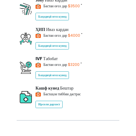
зону
Иваз кардан
*
Бастаи оғоз дар
$3500
Баҳодиҳӣ оғоз кунед
ҲИП
Иваз кардан
*
Бастаи оғоз дар
$4000
Баҳодиҳӣ оғоз кунед
IVF
Табобат
*
Бастаи оғоз дар
$3200
Баҳодиҳӣ оғоз кунед
Кашф кунед
Бештар
Бастаҳои тиббии дастрас
Ирсоли дархост