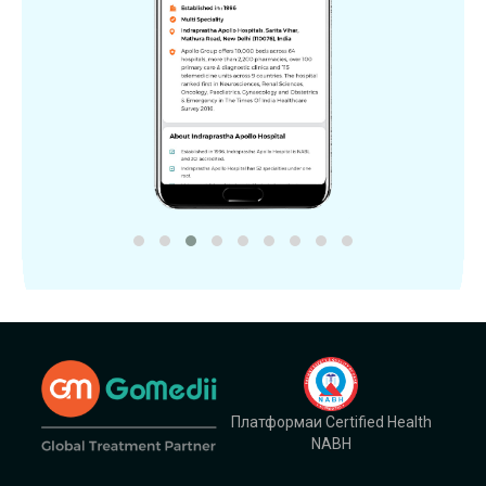
Платформаи Certified Health
NABH