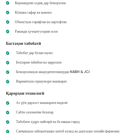
Кормандони содиқ дар беморхона
Кӯмаки сафар ва манзил
Объектҳои гирифтан ва партофтан
Раванди ҳуҷҷатгузории осон
Бастаҳои табобатӣ
Табобат дар буҷаи шумо
Беҳтарин табибон ва ҷарроҳон
Беморхонаҳои аккредитатсияшудаи NABH & JCI
Вариантҳои сершумори машварат
Қарорҳои технологӣ
Аз рӯи дархост машварати видеоӣ
Сабти саломатии бехатар
Табобати худро пайгирӣ ва ба нақша гиред
Санҷишҳои лабораториро китоб кунед ва доруҳоро онлайн фармоиш