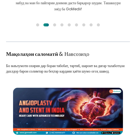
ҳатто пас аз табобат бо мо робитаи бузург доранд
Мақолаҳои саломатӣ
& Навсозиҳо
Бо маълумоти охирин дар бораи табобат, тартиб, шароит ва дигар талаботҳои
дахлдор барои солимтар ва беҳтар кардани ҳаёти шумо огоҳ шавед.