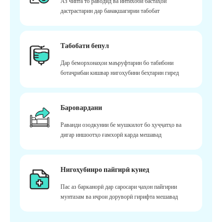
Аз чипта то раводид ва интихоби бастаҳои
дастрастарин дар банақшагирии табобат
Табобати бепул
Дар беморхонаҳои маъруфтарин бо табибони
ботаҷрибаи кишвар нигоҳубини беҳтарин гиред
Баровардани
Раванди озодкунии бе мушкилот бо ҳуҷҷатҳо ва
дигар иншоотҳо ғамхорӣ карда мешавад
Нигоҳубинро пайгирӣ кунед
Пас аз барканорӣ дар саросари ҷаҳон пайгирии
мунтазам ва иҷрои доруворӣ гирифта мешавад