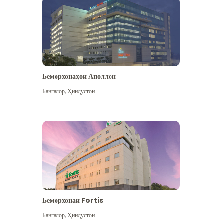
Беморхонаҳои Аполлон
Бангалор
,
Ҳиндустон
Бештар дидан
Беморхонаи Fortis
Бангалор
,
Ҳиндустон