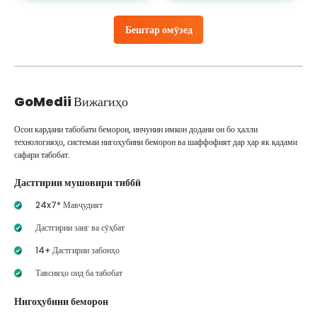
Бештар омӯзед
GoMedii
Вижагиҳо
Осон кардани табобати беморон, инчунин имкон додани он бо ҳалли
технологияҳо, системаи нигоҳубини беморон ва шаффофият дар ҳар як қадами
сафари табобат.
Дастгирии мушовири тиббӣ
24x7* Мавҷудият
Дастгирии занг ва сӯҳбат
14+ Дастгирии забонҳо
Тавсияҳо оид ба табобат
Нигоҳубини беморон