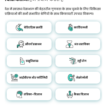
देश में स्वास्थ्य देखभाल की बेहतरीन गुणवत्ता के साथ चुनने के लिए चिकित्सा
प्रक्रियाओं की सभी संभावित श्रेणियों के साथ किफायती उपचार विकल्प।
बेरिएट्रिक सर्जरी
कार्डियलजी
सौंदर्य प्रसाधन
अंतःस्त्राविका
प्रसूतिशास्र
हड्डी रोग
आईवीएफ और फर्टिलिटी
नेफ्रोलॉजी
तंत्रिका-विज्ञान
कैंसर विज्ञान