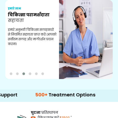
हमारे लाभ
ह
चिकित्सा परामर्शदाता
सहायता
व
हमारे अनुभवी चिकित्सा सलाहकारों
ब
से नियमित सहायता प्राप्त करें। आपको
व
सर्वोत्तम सलाह और मार्गदर्शन प्रदान
ह
करना।
ऑ
500+
Treatment Options
घुटना
प्रतिस्थापन
*
पैकेज प्रारंभ करें
$3500