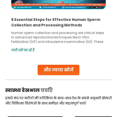
5 Essential Steps for Effective Human Sperm
Collection and Processing Methods
Human sperm collection and processing are critical steps
in advanced reproductive techniques like In Vitro
Fertilization (IVF) and intrauterine insemination (IUI). These
methods enable medical professionals to tackle fertility
जारी रखें पढ़ रहे हैं
challenges and help couples achieve their dream of
parenthood. Skilled technicians collect sperm using
specialized procedures to ensure optimal quality. Once
collected, they process the
और ज्यादा खोजें
Continue Reading
स्वास्थ्य देखभाल
चर्चाएँ
हमारे मंच पर मरीजों की प्रतिक्रिया के साथ-साथ देश के सबसे अनुभवी डॉक्टरों
और चिकित्सा विशेषज्ञों के साथ समीक्षा और महत्वपूर्ण चर्चा।