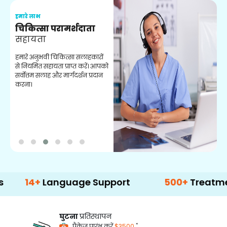
हमारे लाभ
ह
चिकित्सा परामर्शदाता
सहायता
व
हमारे अनुभवी चिकित्सा सलाहकारों
ब
से नियमित सहायता प्राप्त करें। आपको
व
सर्वोत्तम सलाह और मार्गदर्शन प्रदान
ह
करना।
ऑ
4+
Language Support
500+
Treatment Op
घुटना
प्रतिस्थापन
*
पैकेज प्रारंभ करें
$3500