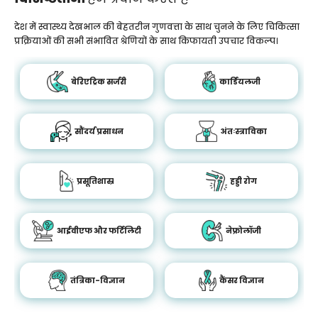
देश में स्वास्थ्य देखभाल की बेहतरीन गुणवत्ता के साथ चुनने के लिए चिकित्सा
प्रक्रियाओं की सभी संभावित श्रेणियों के साथ किफायती उपचार विकल्प।
बेरिएट्रिक सर्जरी
कार्डियलजी
सौंदर्य प्रसाधन
अंतःस्त्राविका
प्रसूतिशास्र
हड्डी रोग
आईवीएफ और फर्टिलिटी
नेफ्रोलॉजी
तंत्रिका-विज्ञान
कैंसर विज्ञान