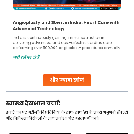
Angioplasty and Stent in India: Heart Care with
Advanced Technology
India is continuously gaining immense traction in
delivering advanced and cost-effective cardiac care,
performing over 500,000 angioplasty procedures annually
with a success rate exceeding 90%. Patients across the
जारी रखें पढ़ रहे हैं
globe are searching for treatments like angioplasty and
stent placement in Indian hospitals, owing to the
combination of high-quality care and affordability.
Studies, such as one published
और ज्यादा खोजें
Continue Reading
स्वास्थ्य देखभाल
चर्चाएँ
हमारे मंच पर मरीजों की प्रतिक्रिया के साथ-साथ देश के सबसे अनुभवी डॉक्टरों
और चिकित्सा विशेषज्ञों के साथ समीक्षा और महत्वपूर्ण चर्चा।