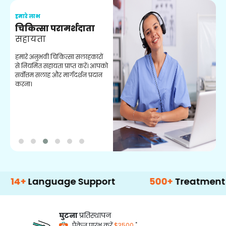
हमारे लाभ
ह
चिकित्सा परामर्शदाता
सहायता
व
हमारे अनुभवी चिकित्सा सलाहकारों
ब
से नियमित सहायता प्राप्त करें। आपको
व
सर्वोत्तम सलाह और मार्गदर्शन प्रदान
ह
करना।
ऑ
anguage Support
500+
Treatment Option
घुटना
प्रतिस्थापन
*
पैकेज प्रारंभ करें
$3500