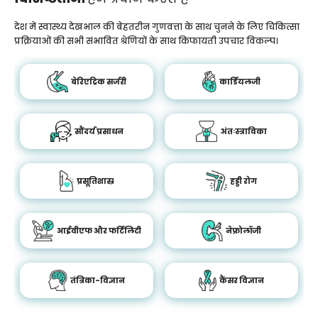
देश में स्वास्थ्य देखभाल की बेहतरीन गुणवत्ता के साथ चुनने के लिए चिकित्सा
प्रक्रियाओं की सभी संभावित श्रेणियों के साथ किफायती उपचार विकल्प।
बेरिएट्रिक सर्जरी
कार्डियलजी
सौंदर्य प्रसाधन
अंतःस्त्राविका
प्रसूतिशास्र
हड्डी रोग
आईवीएफ और फर्टिलिटी
नेफ्रोलॉजी
तंत्रिका-विज्ञान
कैंसर विज्ञान