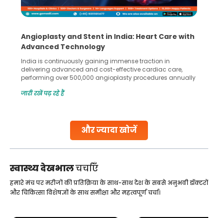
Angioplasty and Stent in India: Heart Care with
Advanced Technology
India is continuously gaining immense traction in
delivering advanced and cost-effective cardiac care,
performing over 500,000 angioplasty procedures annually
with a success rate exceeding 90%. Patients across the
जारी रखें पढ़ रहे हैं
globe are searching for treatments like angioplasty and
stent placement in Indian hospitals, owing to the
combination of high-quality care and affordability.
Studies, such as one published
और ज्यादा खोजें
Continue Reading
स्वास्थ्य देखभाल
चर्चाएँ
हमारे मंच पर मरीजों की प्रतिक्रिया के साथ-साथ देश के सबसे अनुभवी डॉक्टरों
और चिकित्सा विशेषज्ञों के साथ समीक्षा और महत्वपूर्ण चर्चा।