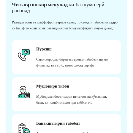
Чӣ тавр он кор мекунад
ки ба шумо ёрй
расонад
Раванди осон ва шаффофро таҷриба кунед, то саёҳати табобатии худро
аз Кашф то холӣ бо як раванди осони бомуваффақият анҷом диҳад.
Пурсиш
Саволҳоро дар бораи нигаронии табобати шумо
фиристед ва гурӯҳ тамос хоҳад гирифт
Мушовири тиббӣ
Мубодилаи боэътимоди иттилоот ва кӯмаки як
ба як аз ҷониби мушовири тиббии мо
Банақшагирии табобат