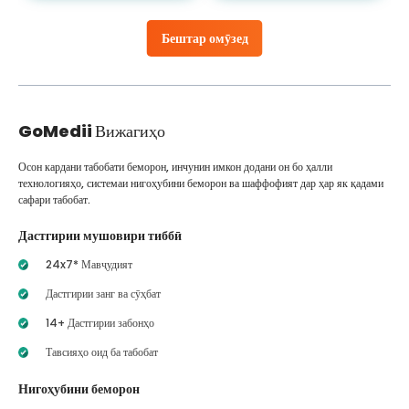
Бештар омӯзед
GoMedii
Вижагиҳо
Осон кардани табобати беморон, инчунин имкон додани он бо ҳалли
технологияҳо, системаи нигоҳубини беморон ва шаффофият дар ҳар як қадами
сафари табобат.
Дастгирии мушовири тиббӣ
24x7* Мавҷудият
Дастгирии занг ва сӯҳбат
14+ Дастгирии забонҳо
Тавсияҳо оид ба табобат
Нигоҳубини беморон