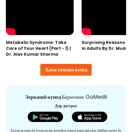
Metabolic Syndrome: Take
Surprising Reasons fo
Care of Your Heart (Part - 1) |
in Adults By Dr. Mudas
Dr. Ajay Kumar Sharma
Ҳама тамошо кунед
Зеркашӣ кунед
Барномаи GoMedii
Дар дастрас
Ҳалли ягонаи ба технология асосёфта барои ҳама ниёзҳои тиббии шумо бо