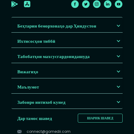
Беҳтарин беморхонаҳо дар Ҳиндустон
Ихтисосҳои тиббӣ
Табобатҳои махсусгардонидашуда
Вижагиҳо
Маълумот
Забонро интихоб кунед
Дар тамос шавед
ШАРИК ШАВЕД
connect@gomedii.com