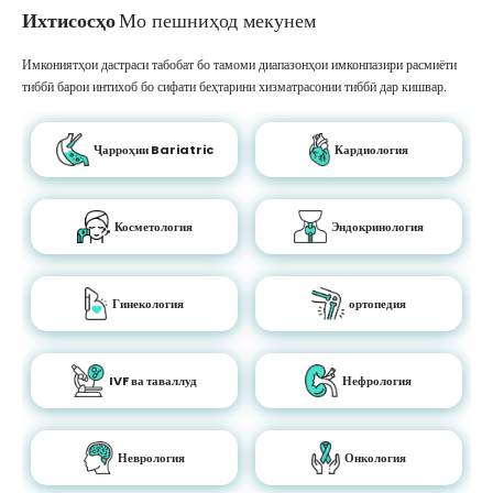
Ихтисосҳо
Мо пешниҳод мекунем
Имкониятҳои дастраси табобат бо тамоми диапазонҳои имконпазири расмиёти
тиббӣ барои интихоб бо сифати беҳтарини хизматрасонии тиббӣ дар кишвар.
Ҷарроҳии Bariatric
Кардиология
Косметология
Эндокринология
Гинекология
ортопедия
IVF ва таваллуд
Нефрология
Неврология
Онкология