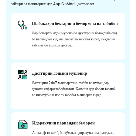
пайгирӣ ва мониторинг дар App GoMedii дастрас аст.
Шабакаҳои беҳтарини беморхона ва табибон
Дар беморхонаҳои муосир бо духтурони ботаҷриба оид
ба парвандаи худ машварат ва табобат гиред. беҳтарин
табобат бо арзиши дастрас.
Дастгирии доимии мушовир
Дастгирии 24x7 машваратчии тиббӣ ва кӯмак дар
давоми сафари табобататон. Ҳамеша дар бораи тартиб
ва нигоҳубини пас аз табобат машварат гиред.
Идоракунии парвандаи беморон
Аз кашф то холӣ, бо кӯмаки идоракунии парванда, аз