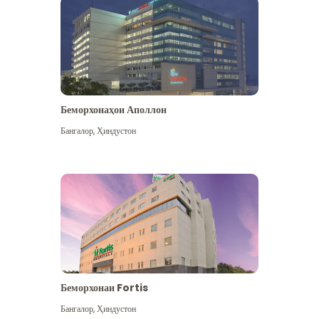
Беморхонаҳои Аполлон
Бангалор
,
Ҳиндустон
Бештар дидан
Беморхонаи Fortis
Бангалор
,
Ҳиндустон