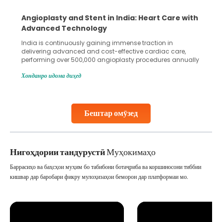
Angioplasty and Stent in India: Heart Care with
Advanced Technology
India is continuously gaining immense traction in
delivering advanced and cost-effective cardiac care,
performing over 500,000 angioplasty procedures annually
with a success rate exceeding 90%. Patients across the
Хонданро идома диҳед
globe are searching for treatments like angioplasty and
stent placement in Indian hospitals, owing to the
combination of high-quality care and affordability.
Studies, such as one published
Бештар омӯзед
Continue Reading
Нигоҳдории тандурустӣ
Муҳокимаҳо
Баррасиҳо ва баҳсҳои муҳим бо табибони ботаҷриба ва коршиносони тиббии
кишвар дар баробари фикру мулоҳизаҳои беморон дар платформаи мо.