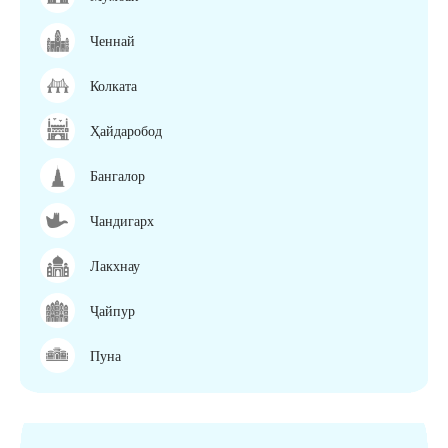
Ченнай
Колката
Ҳайдаробод
Бангалор
Чандигарх
Лакхнау
Ҷайпур
Пуна