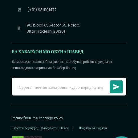
(+91) 9311101477
96, block C, Sector 65, Noida,
Uttar Pradesh, 201301
БА ХАБАРХОИ МО ОБУНА ШАВЕД
Ба маслиҳати саломатӣ ва фитнеси мо обунаи ройгон гиред ва аз
пешниҳодҳои охирини мо бохабар бошед
Refund/Return/Exchange Policy
Сиёсати Корбурди Маълумоти Шахсӣ
|
Шартҳо ва шартҳо