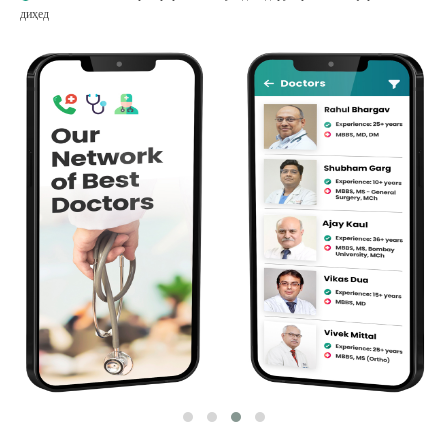
диҳед