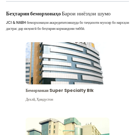
Беҳтарин беморхонаҳо
Барои ниёзҳои шумо
JCI & NABH беморхонаҳои аккредитатсияшуда бо таҷҳизоти муосир бо нархҳои
дастрас дар якҷоягӣ бо беҳтарин кормандони тиббӣ.
Беморхонаи Super Specialty Blk
Дехлй
,
Ҳиндустон