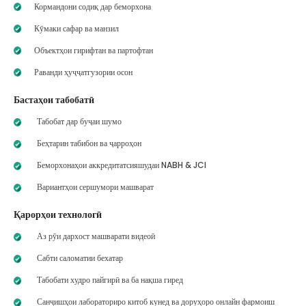
Кормандони содиқ дар беморхона
Кӯмаки сафар ва манзил
Объектҳои гирифтан ва партофтан
Раванди ҳуҷҷатгузории осон
Бастаҳои табобатӣ
Табобат дар буҷаи шумо
Беҳтарин табибон ва ҷарроҳон
Беморхонаҳои аккредитатсияшудаи NABH & JCI
Вариантҳои сершумори машварат
Қарорҳои технологӣ
Аз рӯи дархост машварати видеоӣ
Сабти саломатии бехатар
Табобати худро пайгирӣ ва ба нақша гиред
Санҷишҳои лабораториро китоб кунед ва доруҳоро онлайн фармоиш