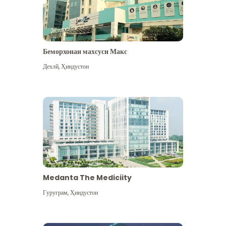
Беморхонаи махсуси Макс
Дехлй
,
Ҳиндустон
Medanta The Mediciity
Гуруграм
,
Ҳиндустон