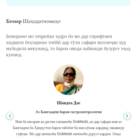
Бемор
Шаҳодатномаҳо
Беморони мо таҷрибаи худро бо мо дар гирифтани
хидмати беҳтарини тиббӣ дар тӯли сафари муолиҷаи худ
мубодила мекунанд, то барои оянда пайванди бузурге эҷод
кунанд.
Шандха Дас
Аз Бангладеш барои гастроэнтерология
Ман ба писарам ва дастаи олиҷаноби GoMedii, ки дар сафари ман аз
Бангладеш ба Ҳиндустон барои табобат ба ман кӯмак карданд, ташаккур
гуфтам. Мо дар интихоби GoMedii интихоби дуруст кардем. Онҳо