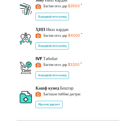
зону
Иваз кардан
*
Бастаи оғоз дар
$3500
Баҳодиҳӣ оғоз кунед
ҲИП
Иваз кардан
*
Бастаи оғоз дар
$4000
Баҳодиҳӣ оғоз кунед
IVF
Табобат
*
Бастаи оғоз дар
$3200
Баҳодиҳӣ оғоз кунед
Кашф кунед
Бештар
Бастаҳои тиббии дастрас
Ирсоли дархост