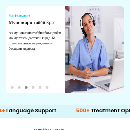
Манфиатҳои мо
М
Мушовири тиббӣ
Ёрӣ
В
М
Аз мушовирони тиббии ботаҷрибаи
мо мунтазам дастгирӣ гиред. Ба
М
шумо маслиҳат ва роҳнамоии
б
беҳтарин медиҳад.
д
б
uage Support
500+
Treatment Options