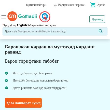
shopping_cart
Тартиби пайгирӣ
Воридшавии шарикон
Ароба
menu
Даромад
*
Ҷустуҷӯ дар
English
Забонро аз боло иваз кунед.
Барои осон кардан ва муттаҳид кардани
раванд
Барои гирифтани табобат
Истгоҳи бароҳат дар беморхона
Интихоби беморхона мувофиқи буҷаи шумо
Дастгирии ҳама вақт дар соҳаи тандурустӣ
Ҳоло машварат кунед