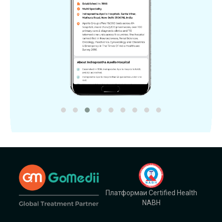
Платформаи Certified Health
NABH