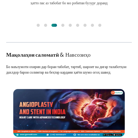
ҳатто пас аз табобат бо мо робитаи бузург доранд
Мақолаҳои саломатӣ
& Навсозиҳо
Бо маълумоти охирин дар бораи табобат, тартиб, шароит ва дигар талаботҳои
дахлдор барои солимтар ва беҳтар кардани ҳаёти шумо огоҳ шавед.