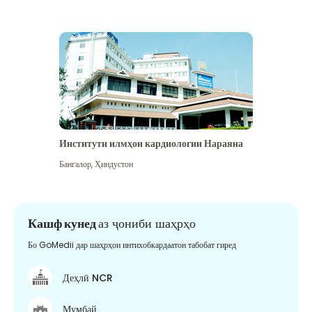
Институти илмҳои кардиологии Нараяна
Бангалор
,
Ҳиндустон
Кашф кунед
аз ҷониби шаҳрҳо
Бо GoMedii дар шаҳрҳои интихобкардаатон табобат гиред
Деҳлӣ NCR
Мумбай