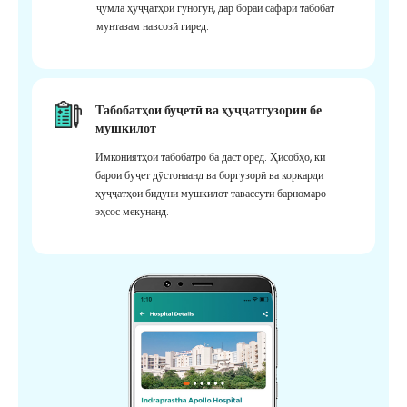
ҷумла ҳуҷҷатҳои гуногун, дар бораи сафари табобат
мунтазам навсозӣ гиред.
Табобатҳои буҷетӣ ва ҳуҷҷатгузории бе
мушкилот
Имкониятҳои табобатро ба даст оред. Ҳисобҳо, ки
барои буҷет дӯстонаанд ва боргузорӣ ва коркарди
ҳуҷҷатҳои бидуни мушкилот тавассути барномаро
эҳсос мекунанд.