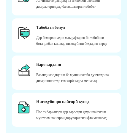
Аз чипта то раводид ва интихоби бастаҳои
дастрастарин дар банақшагирии табобат
Табобати бепул
Дар беморхонаҳои маъруфтарин бо табибони
ботаҷрибаи кишвар нигоҳубини беҳтарин гиред
Баровардани
Раванди озодкунии бе мушкилот бо ҳуҷҷатҳо ва
дигар иншоотҳо ғамхорӣ карда мешавад
Нигоҳубинро пайгирӣ кунед
Пас аз барканорӣ дар саросари ҷаҳон пайгирии
мунтазам ва иҷрои доруворӣ гирифта мешавад