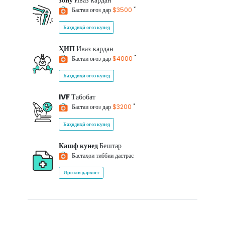
зону
Иваз кардан
*
Бастаи оғоз дар
$3500
Баҳодиҳӣ оғоз кунед
ҲИП
Иваз кардан
*
Бастаи оғоз дар
$4000
Баҳодиҳӣ оғоз кунед
IVF
Табобат
*
Бастаи оғоз дар
$3200
Баҳодиҳӣ оғоз кунед
Кашф кунед
Бештар
Бастаҳои тиббии дастрас
Ирсоли дархост