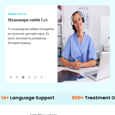
Манфиатҳои мо
М
Мушовири тиббӣ
Ёрӣ
В
М
Аз мушовирони тиббии ботаҷрибаи
мо мунтазам дастгирӣ гиред. Ба
М
шумо маслиҳат ва роҳнамоии
б
беҳтарин медиҳад.
д
б
nguage Support
500+
Treatment Options