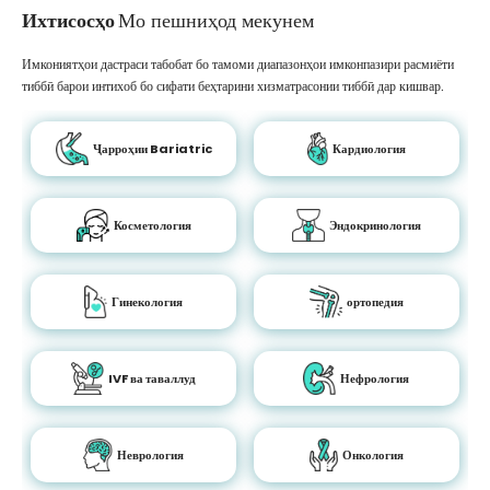
Ихтисосҳо
Мо пешниҳод мекунем
Имкониятҳои дастраси табобат бо тамоми диапазонҳои имконпазири расмиёти
тиббӣ барои интихоб бо сифати беҳтарини хизматрасонии тиббӣ дар кишвар.
Ҷарроҳии Bariatric
Кардиология
Косметология
Эндокринология
Гинекология
ортопедия
IVF ва таваллуд
Нефрология
Неврология
Онкология