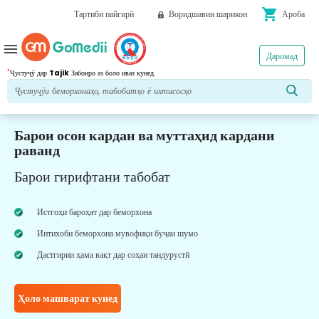
shopping_cart
Тартиби пайгирӣ
Воридшавии шарикон
Ароба
menu
Даромад
*
Ҷустуҷӯ дар
Tajik
Забонро аз боло иваз кунед.
Барои осон кардан ва муттаҳид кардани
раванд
Барои гирифтани табобат
Истгоҳи бароҳат дар беморхона
Интихоби беморхона мувофиқи буҷаи шумо
Дастгирии ҳама вақт дар соҳаи тандурустӣ
Ҳоло машварат кунед