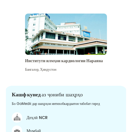
Институти илмҳои кардиологии Нараяна
Бангалор
,
Ҳиндустон
Кашф кунед
аз ҷониби шаҳрҳо
Бо GoMedii дар шаҳрҳои интихобкардаатон табобат гиред
Деҳлӣ NCR
Мумбай