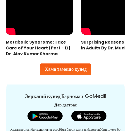
Metabolic Syndrome: Take
Surprising Reasons fo
Care of Your Heart (Part - 1) |
in Adults By Dr. Mudas
Dr. Ajay Kumar Sharma
Ҳама тамошо кунед
Зеркашӣ кунед
Барномаи GoMedii
Дар дастрас
Ҳалли ягонаи ба технология асосёфта барои ҳама ниёзҳои тиббии шумо бо