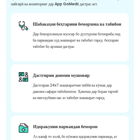
пайгирӣ ва мониторинг дар App GoMedii дастрас аст.
Шабакаҳои беҳтарини беморхона ва табибон
Дар беморхонаҳои муосир бо духтурони ботаҷриба оид
ба парвандаи худ машварат ва табобат гиред. беҳтарин
табобат бо арзиши дастрас.
Дастгирии доимии мушовир
Дастгирии 24x7 машваратчии тиббӣ ва кӯмак дар
давоми сафари табобататон. Ҳамеша дар бораи тартиб
ва нигоҳубини пас аз табобат машварат гиред.
Идоракунии парвандаи беморон
Аз кашф то холӣ, бо кӯмаки идоракунии парванда, аз