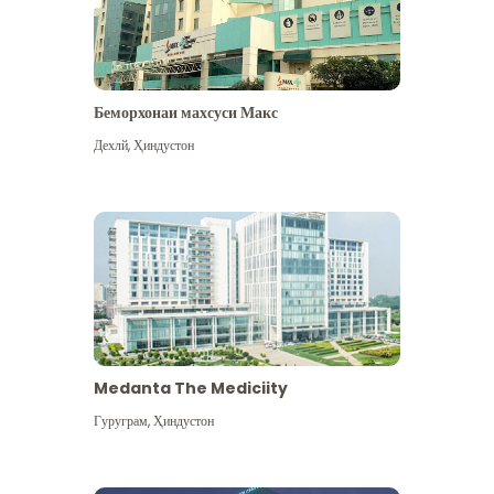
Беморхонаи махсуси Макс
Дехлй
,
Ҳиндустон
Medanta The Mediciity
Гуруграм
,
Ҳиндустон