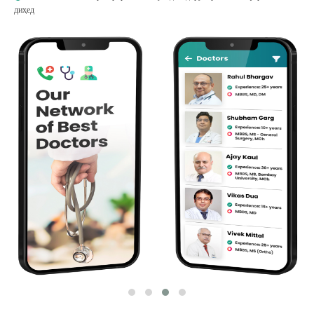
диҳед