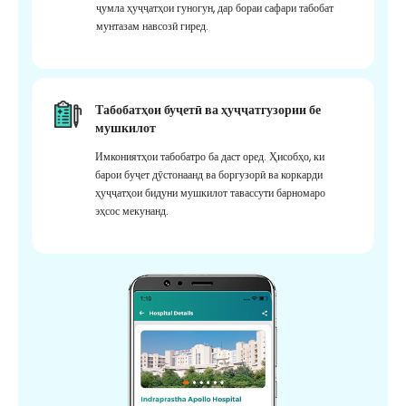
ҷумла ҳуҷҷатҳои гуногун, дар бораи сафари табобат
мунтазам навсозӣ гиред.
Табобатҳои буҷетӣ ва ҳуҷҷатгузории бе
мушкилот
Имкониятҳои табобатро ба даст оред. Ҳисобҳо, ки
барои буҷет дӯстонаанд ва боргузорӣ ва коркарди
ҳуҷҷатҳои бидуни мушкилот тавассути барномаро
эҳсос мекунанд.