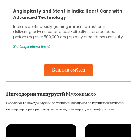
Angioplasty and Stent in India: Heart Care with
Advanced Technology
India is continuously gaining immense traction in
delivering advanced and cost-effective cardiac care,
performing over 500,000 angioplasty procedures annually
with a success rate exceeding 90%. Patients across the
Хонданро идома диҳед
globe are searching for treatments like angioplasty and
stent placement in Indian hospitals, owing to the
combination of high-quality care and affordability.
Studies, such as one published
Бештар омӯзед
Continue Reading
Нигоҳдории тандурустӣ
Муҳокимаҳо
Баррасиҳо ва баҳсҳои муҳим бо табибони ботаҷриба ва коршиносони тиббии
кишвар дар баробари фикру мулоҳизаҳои беморон дар платформаи мо.