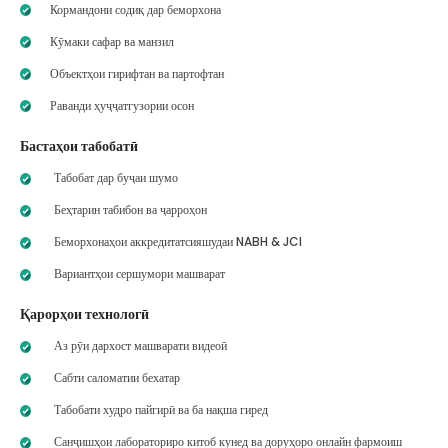
Кормандони содиқ дар беморхона
Кӯмаки сафар ва манзил
Объектҳои гирифтан ва партофтан
Раванди ҳуҷҷатгузории осон
Бастаҳои табобатӣ
Табобат дар буҷаи шумо
Беҳтарин табибон ва ҷарроҳон
Беморхонаҳои аккредитатсияшудаи NABH & JCI
Вариантҳои сершумори машварат
Қарорҳои технологӣ
Аз рӯи дархост машварати видеоӣ
Сабти саломатии бехатар
Табобати худро пайгирӣ ва ба нақша гиред
Санҷишҳои лабораториро китоб кунед ва доруҳоро онлайн фармоиш