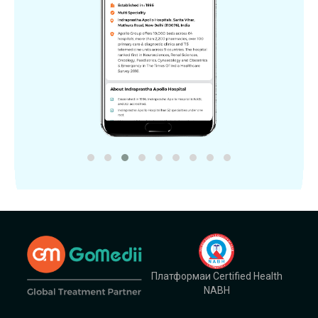
Платформаи Certified Health
NABH