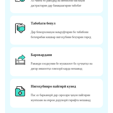
Аз чипта то раводид ва интихоби бастаҳои
дастрастарин дар банақшагирии табобат
Табобати бепул
Дар беморхонаҳои маъруфтарин бо табибони
ботаҷрибаи кишвар нигоҳубини беҳтарин гиред
Баровардани
Раванди озодкунии бе мушкилот бо ҳуҷҷатҳо ва
дигар иншоотҳо ғамхорӣ карда мешавад
Нигоҳубинро пайгирӣ кунед
Пас аз барканорӣ дар саросари ҷаҳон пайгирии
мунтазам ва иҷрои доруворӣ гирифта мешавад