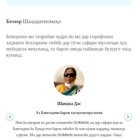
Бемор
Шаҳодатномаҳо
Беморони мо таҷрибаи худро бо мо дар гирифтани
хидмати беҳтарини тиббӣ дар тӯли сафари муолиҷаи худ
мубодила мекунанд, то барои оянда пайванди бузурге эҷод
кунанд.
Шандха Дас
Аз Бангладеш барои гастроэнтерология
Ман ба писарам ва дастаи олиҷаноби GoMedii, ки дар сафари ман аз
Бангладеш ба Ҳиндустон барои табобат ба ман кӯмак карданд, ташаккур
гуфтам. Мо дар интихоби GoMedii интихоби дуруст кардем. Онҳо