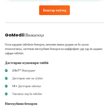
Бештар омӯзед
GoMedii
Вижагиҳо
Осон кардани табобати беморон, инчунин имкон додани он бо ҳалли
технологияҳо, системаи нигоҳубини беморон ва шаффофият дар ҳар як қадами
сафари табобат.
Дастгирии мушовири тиббӣ
24x7* Мавҷудият
Дастгирии занг ва сӯҳбат
14+ Дастгирии забонҳо
Тавсияҳо оид ба табобат
Нигоҳубини беморон