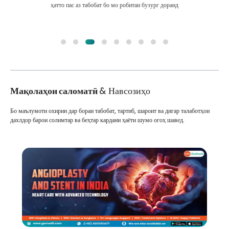
ҳатто пас аз табобат бо мо робитаи бузург доранд
Мақолаҳои саломатӣ
& Навсозиҳо
Бо маълумоти охирин дар бораи табобат, тартиб, шароит ва дигар талаботҳои
дахлдор барои солимтар ва беҳтар кардани ҳаёти шумо огоҳ шавед.