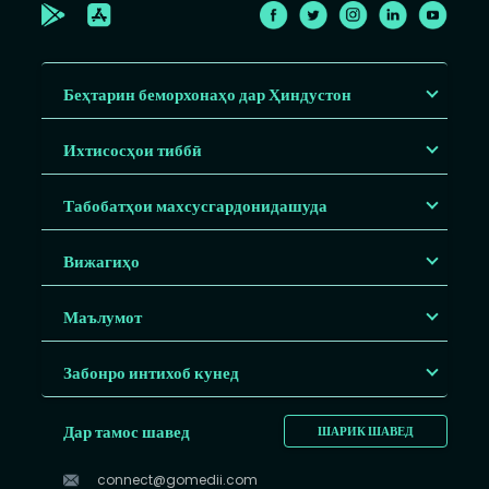
Беҳтарин беморхонаҳо дар Ҳиндустон
Ихтисосҳои тиббӣ
Табобатҳои махсусгардонидашуда
Вижагиҳо
Маълумот
Забонро интихоб кунед
Дар тамос шавед
ШАРИК ШАВЕД
connect@gomedii.com