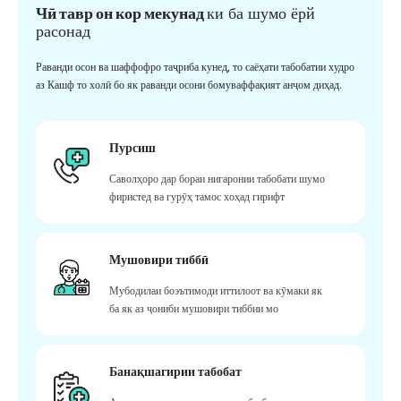
Чӣ тавр он кор мекунад
ки ба шумо ёрй
расонад
Раванди осон ва шаффофро таҷриба кунед, то саёҳати табобатии худро
аз Кашф то холӣ бо як раванди осони бомуваффақият анҷом диҳад.
Пурсиш
Саволҳоро дар бораи нигаронии табобати шумо
фиристед ва гурӯҳ тамос хоҳад гирифт
Мушовири тиббӣ
Мубодилаи боэътимоди иттилоот ва кӯмаки як
ба як аз ҷониби мушовири тиббии мо
Банақшагирии табобат