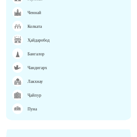
Ченнай
Колката
Ҳайдаробод
Бангалор
Чандигарх
Лакхнау
Ҷайпур
Пуна