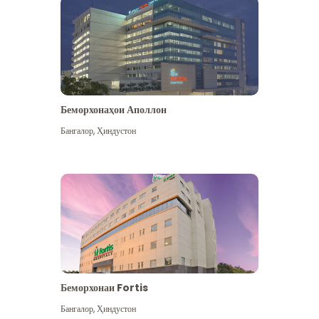
Беморхонаҳои Аполлон
Бангалор
,
Ҳиндустон
Бештар дидан
Беморхонаи Fortis
Бангалор
,
Ҳиндустон