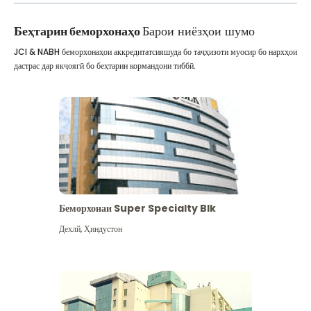
Беҳтарин беморхонаҳо
Барои ниёзҳои шумо
JCI & NABH беморхонаҳои аккредитатсияшуда бо таҷҳизоти муосир бо нархҳои
дастрас дар якҷоягӣ бо беҳтарин кормандони тиббӣ.
Беморхонаи Super Specialty Blk
Дехлй
,
Ҳиндустон