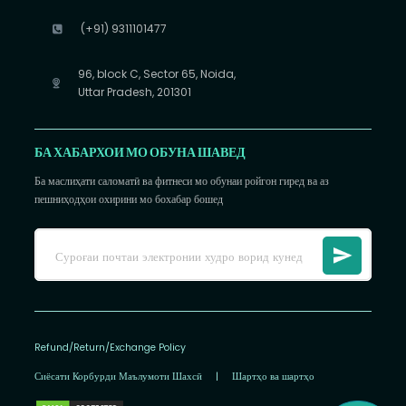
(+91) 9311101477
96, block C, Sector 65, Noida,
Uttar Pradesh, 201301
БА ХАБАРХОИ МО ОБУНА ШАВЕД
Ба маслиҳати саломатӣ ва фитнеси мо обунаи ройгон гиред ва аз
пешниҳодҳои охирини мо бохабар бошед
Refund/Return/Exchange Policy
Сиёсати Корбурди Маълумоти Шахсӣ
|
Шартҳо ва шартҳо