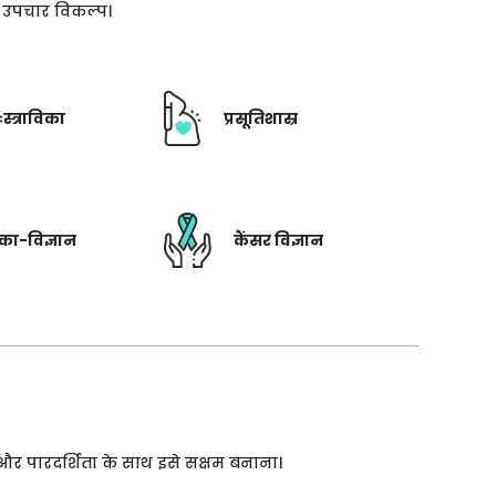
ती उपचार विकल्प।
ःस्त्राविका
प्रसूतिशास्र
रिका-विज्ञान
कैंसर विज्ञान
 और पारदर्शिता के साथ इसे सक्षम बनाना।