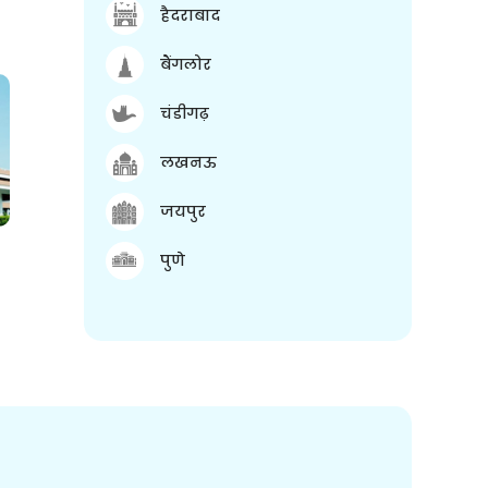
हैदराबाद
बैंगलोर
चंडीगढ़
लखनऊ
जयपुर
पुणे