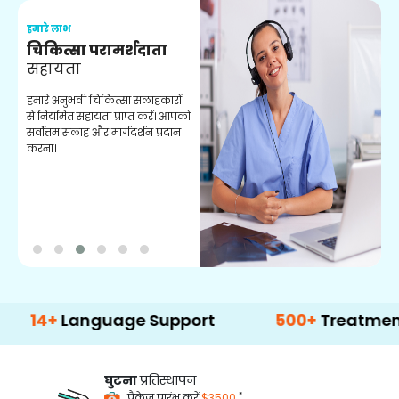
हमारे लाभ
ह
चिकित्सा परामर्शदाता
सहायता
व
हमारे अनुभवी चिकित्सा सलाहकारों
ब
से नियमित सहायता प्राप्त करें। आपको
व
सर्वोत्तम सलाह और मार्गदर्शन प्रदान
ह
करना।
ऑ
+
Language Support
500+
Treatment Opti
घुटना
प्रतिस्थापन
*
पैकेज प्रारंभ करें
$3500