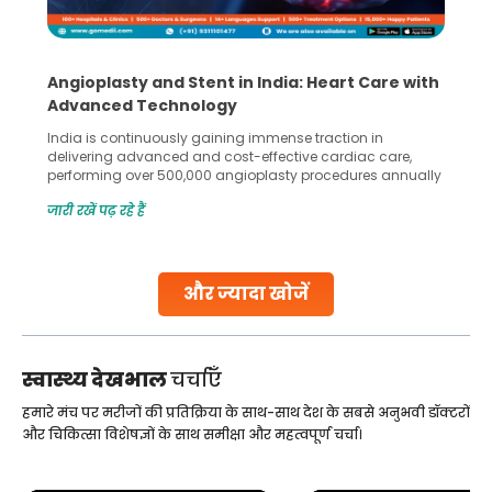
Angioplasty and Stent in India: Heart Care with
Advanced Technology
India is continuously gaining immense traction in
delivering advanced and cost-effective cardiac care,
performing over 500,000 angioplasty procedures annually
with a success rate exceeding 90%. Patients across the
जारी रखें पढ़ रहे हैं
globe are searching for treatments like angioplasty and
stent placement in Indian hospitals, owing to the
combination of high-quality care and affordability.
Studies, such as one published
और ज्यादा खोजें
Continue Reading
स्वास्थ्य देखभाल
चर्चाएँ
हमारे मंच पर मरीजों की प्रतिक्रिया के साथ-साथ देश के सबसे अनुभवी डॉक्टरों
और चिकित्सा विशेषज्ञों के साथ समीक्षा और महत्वपूर्ण चर्चा।