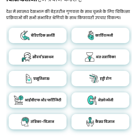
देश में स्वास्थ्य देखभाल की बेहतरीन गुणवत्ता के साथ चुनने के लिए चिकित्सा
प्रक्रियाओं की सभी संभावित श्रेणियों के साथ किफायती उपचार विकल्प।
बेरिएट्रिक सर्जरी
कार्डियलजी
सौंदर्य प्रसाधन
अंतःस्त्राविका
प्रसूतिशास्र
हड्डी रोग
आईवीएफ और फर्टिलिटी
नेफ्रोलॉजी
तंत्रिका-विज्ञान
कैंसर विज्ञान