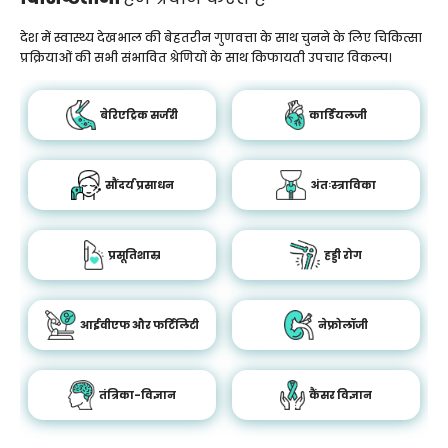
देश में स्वास्थ्य देखभाल की बेहतरीन गुणवत्ता के साथ चुनने के लिए चिकित्सा
प्रक्रियाओं की सभी संभावित श्रेणियों के साथ किफायती उपचार विकल्प।
बेरिएट्रिक सर्जरी
कार्डियलजी
सौंदर्य प्रसाधन
अंतःस्त्राविका
प्रसूतिशास्र
हड्डी रोग
आईवीएफ और फर्टिलिटी
नेफ्रोलॉजी
तंत्रिका-विज्ञान
कैंसर विज्ञान