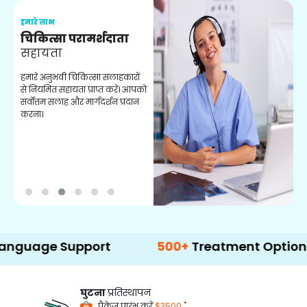
हमारे लाभ
ह
चिकित्सा परामर्शदाता
सहायता
व
हमारे अनुभवी चिकित्सा सलाहकारों
ब
से नियमित सहायता प्राप्त करें। आपको
व
सर्वोत्तम सलाह और मार्गदर्शन प्रदान
ह
करना।
ऑ
 Support
500+
Treatment Options
घुटना
प्रतिस्थापन
*
पैकेज प्रारंभ करें
$3500