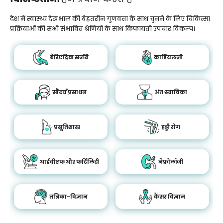
देश में स्वास्थ्य देखभाल की बेहतरीन गुणवत्ता के साथ चुनने के लिए चिकित्सा
प्रक्रियाओं की सभी संभावित श्रेणियों के साथ किफायती उपचार विकल्प।
बेरिएट्रिक सर्जरी
कार्डियलजी
सौंदर्य प्रसाधन
अंतःस्त्राविका
प्रसूतिशास्र
हड्डी रोग
आईवीएफ और फर्टिलिटी
नेफ्रोलॉजी
तंत्रिका-विज्ञान
कैंसर विज्ञान