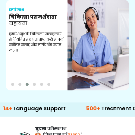
हमारे लाभ
ह
चिकित्सा परामर्शदाता
सहायता
व
हमारे अनुभवी चिकित्सा सलाहकारों
ब
से नियमित सहायता प्राप्त करें। आपको
व
सर्वोत्तम सलाह और मार्गदर्शन प्रदान
ह
करना।
ऑ
nguage Support
500+
Treatment Options
घुटना
प्रतिस्थापन
*
पैकेज प्रारंभ करें
$3500