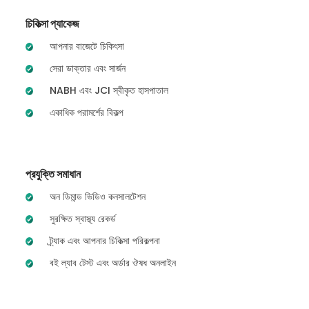
চিকিত্সা প্যাকেজ
আপনার বাজেটে চিকিৎসা
সেরা ডাক্তার এবং সার্জন
NABH এবং JCI স্বীকৃত হাসপাতাল
একাধিক পরামর্শের বিকল্প
প্রযুক্তি সমাধান
অন ডিমান্ড ভিডিও কনসালটেশন
সুরক্ষিত স্বাস্থ্য রেকর্ড
ট্র্যাক এবং আপনার চিকিত্সা পরিকল্পনা
বই ল্যাব টেস্ট এবং অর্ডার ঔষধ অনলাইন