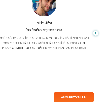
আরিফ হাফিজ
লিভার সিরোসিসের জন্য বাংলাদেশ থেকে
আপনি কখনই জানেন না যে জীবন কখন ভুল মোড় নেয়, যখন আমার লিভার সিরোসিস ধরা পড়ে, তখন
GoMedii-
আমার কোথাও যাওয়ার ছিল না। আমার তহবিল কম ছিল এবং আমি কি করব তা জানতাম না।
সমস্যার জ
বাংলাদেশে GoMedii-এর একজন অংশীদারের সাথে আমার সাথে যোগাযোগ করা হয়েছিল।
ম্যাক্সে আ
আরও এক্সপ্লোর করুন