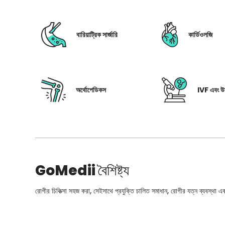
বারিয়াট্রিক সার্জারি
কার্ডিওলজি
অর্থোপেডিকস
IVF এবং উর
GoMedii
বৈশিষ্ট্য
রোগীর চিকিত্সা সহজ করা, সেইসাথে প্রযুক্তি চালিত সমাধান, রোগীর যত্ন ব্যবস্থা এবং