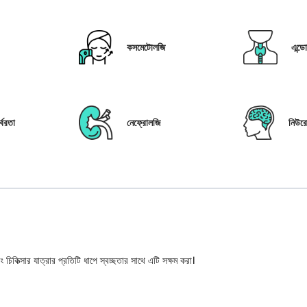
কসমেটোলজি
এন্ড
্বরতা
নেফ্রোলজি
নিউর
 চিকিত্সার যাত্রার প্রতিটি ধাপে স্বচ্ছতার সাথে এটি সক্ষম করা।