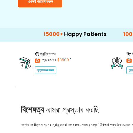
এখনই পরামর্শ করুন
15000+
Happy Patients
100+
Hospital
হাঁটু
প্রতিস্থাপন
হিপ
*
প্যাকেজ শুরু
$3500
মূল্যায়ন শুরু করুন
মূল্
বিশেষত্ব
আমরা প্রস্তাব করছি
দেশের সর্বোত্তম মানের স্বাস্থ্যসেবা সহ বেছে নেওয়ার জন্য চিকিৎসা পদ্ধতির সমস্ত সম্