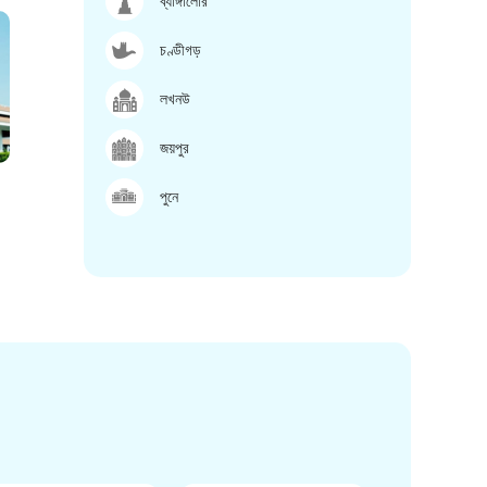
ব্যাঙ্গালোর
চণ্ডীগড়
লখনউ
জয়পুর
পুনে