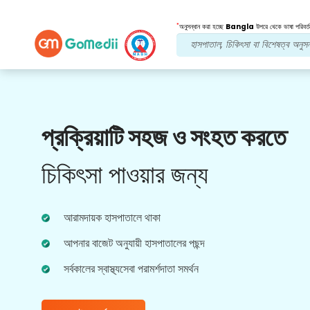
*
অনুসন্ধান করা হচ্ছে
Bangla
উপরে থেকে ভাষা পরিবর্ত
আমাদের সুবিধা
প্রক্রিয়াটি সহজ ও সংহত করতে
মেডিকেল কাউন্সেলর
সহায়তা
চিকিৎসা পাওয়ার জন্য
আমাদের অভিজ্ঞ মেডিকেল কাউন্সেলরদের কাছ থেকে নিয়মিত
সহায়তা পান। আপনাকে সর্বোত্তম পরামর্শ এবং দিকনির্দেশনা প্রদান
করে।
আরামদায়ক হাসপাতালে থাকা
আপনার বাজেট অনুযায়ী হাসপাতালের পছন্দ
সর্বকালের স্বাস্থ্যসেবা পরামর্শদাতা সমর্থন