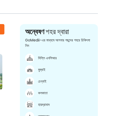
অন্বেষণ
শহর দ্বারা
GoMedii-এর মাধ্যমে আপনার পছন্দের শহরে চিকিৎসা
নিন
দিল্লি এনসিআর
মুম্বাই
চেন্নাই
কলকাতা
হায়দ্রাবাদ