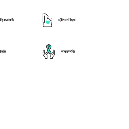
োক্রিনোলজি
স্ত্রীরোগবিদ্যা
োলজি
অনকোলজি