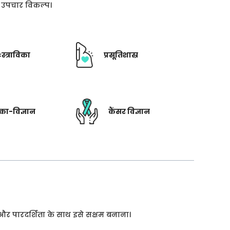
ती उपचार विकल्प।
ःस्त्राविका
प्रसूतिशास्र
रिका-विज्ञान
कैंसर विज्ञान
 और पारदर्शिता के साथ इसे सक्षम बनाना।