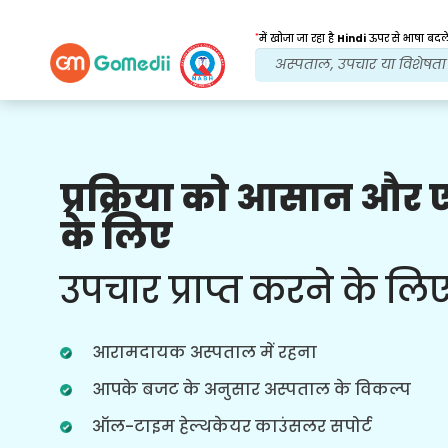
*
में खोजा जा रहा है
Hindi
ऊपर से भाषा बदले
प्रक्रिया को आसान और
हमारे लाभ
के लिए
इलाज के बाद
अनुवर्ती
देखभाल
उपचार प्राप्त करने के लि
हर समय आपकी समस्याओं का समाधान करने
वाली हमारी टीम के साथ चौबीसों घंटे चिकित्सा
और रोगी सहायता प्राप्त करें। आपके उपचार की
आरामदायक अस्पताल में रहना
जरूरतों पर नियमित अपडेट।
आपके बजट के अनुसार अस्पताल के विकल्प
ऑल-टाइम हेल्थकेयर काउंसलर सपोर्ट