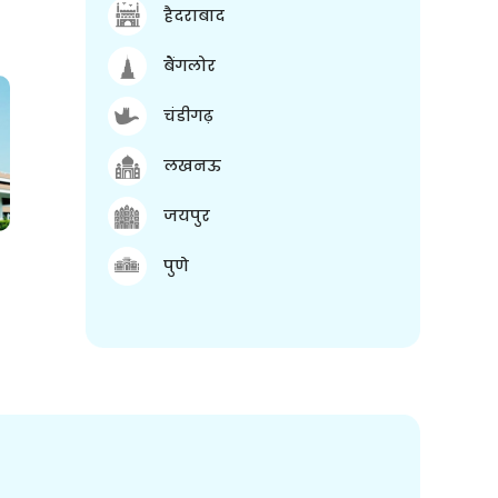
हैदराबाद
बैंगलोर
चंडीगढ़
लखनऊ
जयपुर
पुणे