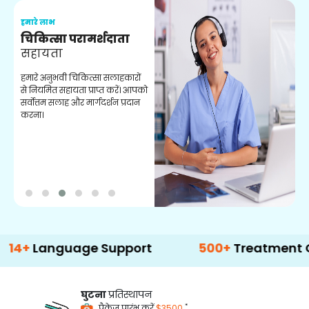
हमारे लाभ
ह
चिकित्सा परामर्शदाता
सहायता
व
हमारे अनुभवी चिकित्सा सलाहकारों
ब
से नियमित सहायता प्राप्त करें। आपको
व
सर्वोत्तम सलाह और मार्गदर्शन प्रदान
ह
करना।
ऑ
anguage Support
500+
Treatment Option
घुटना
प्रतिस्थापन
*
पैकेज प्रारंभ करें
$3500