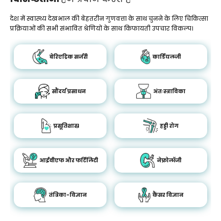
देश में स्वास्थ्य देखभाल की बेहतरीन गुणवत्ता के साथ चुनने के लिए चिकित्सा
प्रक्रियाओं की सभी संभावित श्रेणियों के साथ किफायती उपचार विकल्प।
बेरिएट्रिक सर्जरी
कार्डियलजी
सौंदर्य प्रसाधन
अंतःस्त्राविका
प्रसूतिशास्र
हड्डी रोग
आईवीएफ और फर्टिलिटी
नेफ्रोलॉजी
तंत्रिका-विज्ञान
कैंसर विज्ञान