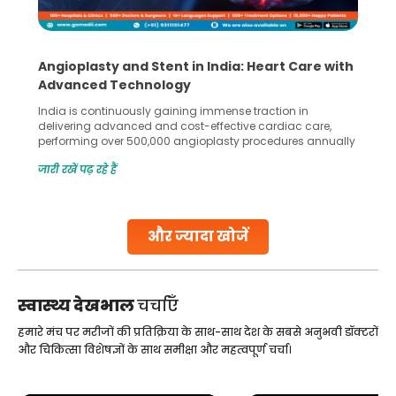
Angioplasty and Stent in India: Heart Care with
Advanced Technology
India is continuously gaining immense traction in
delivering advanced and cost-effective cardiac care,
performing over 500,000 angioplasty procedures annually
with a success rate exceeding 90%. Patients across the
जारी रखें पढ़ रहे हैं
globe are searching for treatments like angioplasty and
stent placement in Indian hospitals, owing to the
combination of high-quality care and affordability.
Studies, such as one published
और ज्यादा खोजें
Continue Reading
स्वास्थ्य देखभाल
चर्चाएँ
हमारे मंच पर मरीजों की प्रतिक्रिया के साथ-साथ देश के सबसे अनुभवी डॉक्टरों
और चिकित्सा विशेषज्ञों के साथ समीक्षा और महत्वपूर्ण चर्चा।