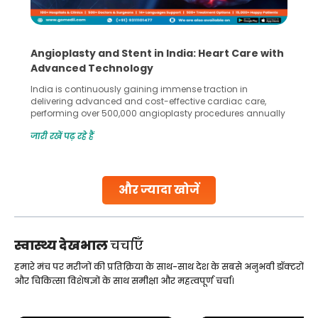
Angioplasty and Stent in India: Heart Care with
Advanced Technology
India is continuously gaining immense traction in
delivering advanced and cost-effective cardiac care,
performing over 500,000 angioplasty procedures annually
with a success rate exceeding 90%. Patients across the
जारी रखें पढ़ रहे हैं
globe are searching for treatments like angioplasty and
stent placement in Indian hospitals, owing to the
combination of high-quality care and affordability.
Studies, such as one published
और ज्यादा खोजें
Continue Reading
स्वास्थ्य देखभाल
चर्चाएँ
हमारे मंच पर मरीजों की प्रतिक्रिया के साथ-साथ देश के सबसे अनुभवी डॉक्टरों
और चिकित्सा विशेषज्ञों के साथ समीक्षा और महत्वपूर्ण चर्चा।