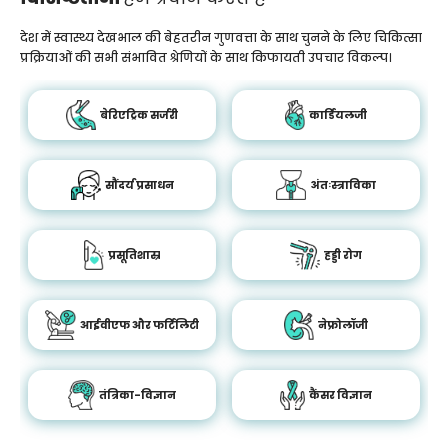
देश में स्वास्थ्य देखभाल की बेहतरीन गुणवत्ता के साथ चुनने के लिए चिकित्सा
प्रक्रियाओं की सभी संभावित श्रेणियों के साथ किफायती उपचार विकल्प।
बेरिएट्रिक सर्जरी
कार्डियलजी
सौंदर्य प्रसाधन
अंतःस्त्राविका
प्रसूतिशास्र
हड्डी रोग
आईवीएफ और फर्टिलिटी
नेफ्रोलॉजी
तंत्रिका-विज्ञान
कैंसर विज्ञान