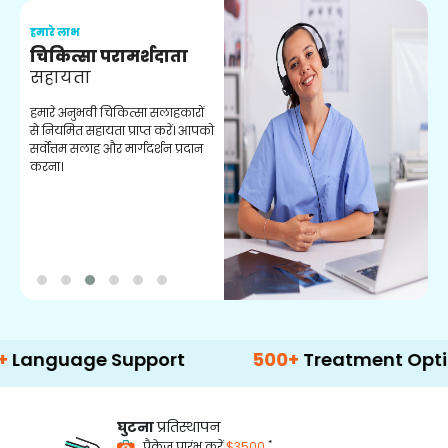
हमारे लाभ
ह
चिकित्सा परामर्शदाता
सहायता
व
हमारे अनुभवी चिकित्सा सलाहकारों
ब
से नियमित सहायता प्राप्त करें। आपको
व
सर्वोत्तम सलाह और मार्गदर्शन प्रदान
ह
करना।
ऑ
age Support
500+
Treatment Options
घुटना
प्रतिस्थापन
*
पैकेज प्रारंभ करें
$3500