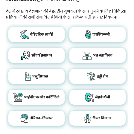
देश में स्वास्थ्य देखभाल की बेहतरीन गुणवत्ता के साथ चुनने के लिए चिकित्सा
प्रक्रियाओं की सभी संभावित श्रेणियों के साथ किफायती उपचार विकल्प।
बेरिएट्रिक सर्जरी
कार्डियलजी
सौंदर्य प्रसाधन
अंतःस्त्राविका
प्रसूतिशास्र
हड्डी रोग
आईवीएफ और फर्टिलिटी
नेफ्रोलॉजी
तंत्रिका-विज्ञान
कैंसर विज्ञान