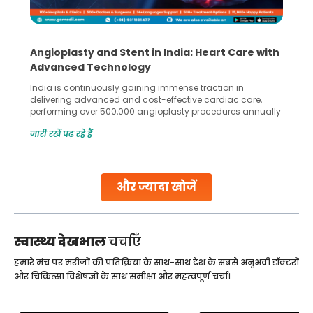
5 Essential Steps for Effective Human Sperm
Collection and Processing Methods
Human sperm collection and processing are critical steps
in advanced reproductive techniques like In Vitro
Fertilization (IVF) and intrauterine insemination (IUI). These
methods enable medical professionals to tackle fertility
जारी रखें पढ़ रहे हैं
challenges and help couples achieve their dream of
parenthood. Skilled technicians collect sperm using
specialized procedures to ensure optimal quality. Once
collected, they process the
और ज्यादा खोजें
Continue Reading
स्वास्थ्य देखभाल
चर्चाएँ
हमारे मंच पर मरीजों की प्रतिक्रिया के साथ-साथ देश के सबसे अनुभवी डॉक्टरों
और चिकित्सा विशेषज्ञों के साथ समीक्षा और महत्वपूर्ण चर्चा।