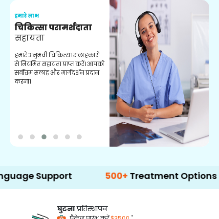
हमारे लाभ
ह
चिकित्सा परामर्शदाता
सहायता
व
हमारे अनुभवी चिकित्सा सलाहकारों
ब
से नियमित सहायता प्राप्त करें। आपको
व
सर्वोत्तम सलाह और मार्गदर्शन प्रदान
ह
करना।
ऑ
Support
500+
Treatment Options
घुटना
प्रतिस्थापन
*
पैकेज प्रारंभ करें
$3500