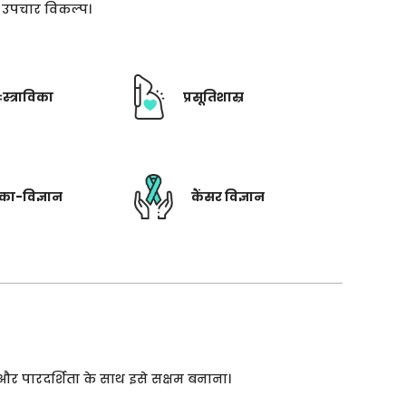
ती उपचार विकल्प।
ःस्त्राविका
प्रसूतिशास्र
रिका-विज्ञान
कैंसर विज्ञान
 और पारदर्शिता के साथ इसे सक्षम बनाना।