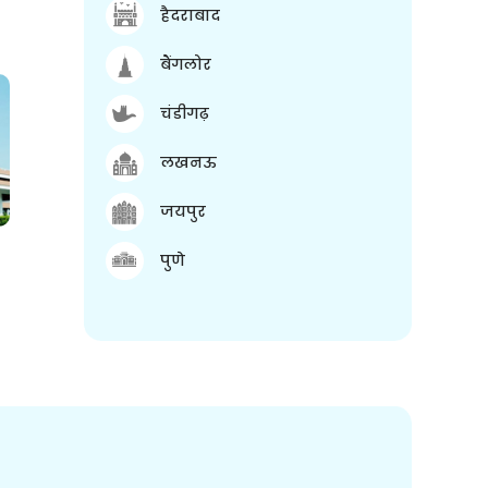
हैदराबाद
बैंगलोर
चंडीगढ़
लखनऊ
जयपुर
पुणे