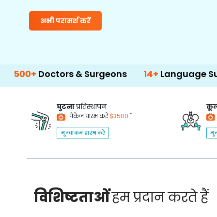
अभी परामर्श करें
Doctors & Surgeons
14+
Language Support
घुटना
प्रतिस्थापन
कूल
*
पैकेज प्रारंभ करें
$3500
मूल्यांकन प्रारंभ करें
मूल
विशिष्टताओं
हम प्रदान करते हैं