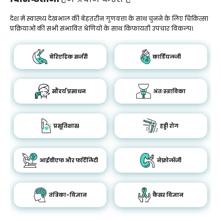
देश में स्वास्थ्य देखभाल की बेहतरीन गुणवत्ता के साथ चुनने के लिए चिकित्सा
प्रक्रियाओं की सभी संभावित श्रेणियों के साथ किफायती उपचार विकल्प।
बेरिएट्रिक सर्जरी
कार्डियलजी
सौंदर्य प्रसाधन
अंतःस्त्राविका
प्रसूतिशास्र
हड्डी रोग
आईवीएफ और फर्टिलिटी
नेफ्रोलॉजी
तंत्रिका-विज्ञान
कैंसर विज्ञान