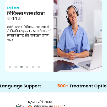
हमारे लाभ
ह
चिकित्सा परामर्शदाता
सहायता
व
हमारे अनुभवी चिकित्सा सलाहकारों
ब
से नियमित सहायता प्राप्त करें। आपको
व
सर्वोत्तम सलाह और मार्गदर्शन प्रदान
ह
करना।
ऑ
ge Support
500+
Treatment Options
घुटना
प्रतिस्थापन
*
पैकेज प्रारंभ करें
$3500