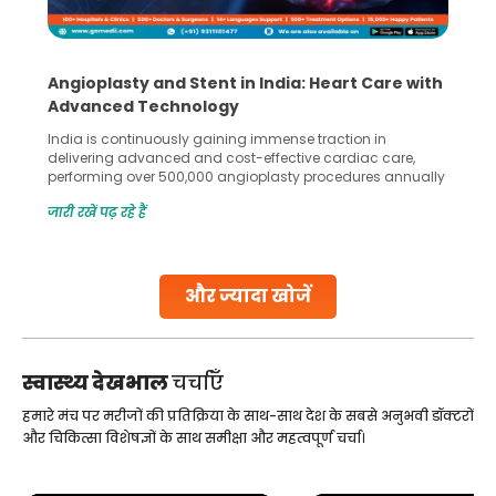
Angioplasty and Stent in India: Heart Care with
Advanced Technology
India is continuously gaining immense traction in
delivering advanced and cost-effective cardiac care,
performing over 500,000 angioplasty procedures annually
with a success rate exceeding 90%. Patients across the
जारी रखें पढ़ रहे हैं
globe are searching for treatments like angioplasty and
stent placement in Indian hospitals, owing to the
combination of high-quality care and affordability.
Studies, such as one published
और ज्यादा खोजें
Continue Reading
स्वास्थ्य देखभाल
चर्चाएँ
हमारे मंच पर मरीजों की प्रतिक्रिया के साथ-साथ देश के सबसे अनुभवी डॉक्टरों
और चिकित्सा विशेषज्ञों के साथ समीक्षा और महत्वपूर्ण चर्चा।