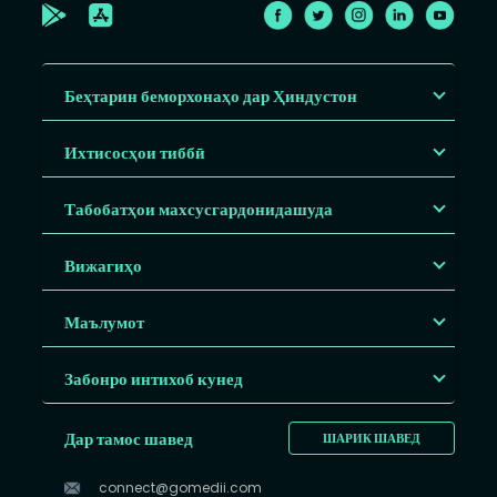
Беҳтарин беморхонаҳо дар Ҳиндустон
Ихтисосҳои тиббӣ
Табобатҳои махсусгардонидашуда
Вижагиҳо
Маълумот
Забонро интихоб кунед
Дар тамос шавед
ШАРИК ШАВЕД
connect@gomedii.com