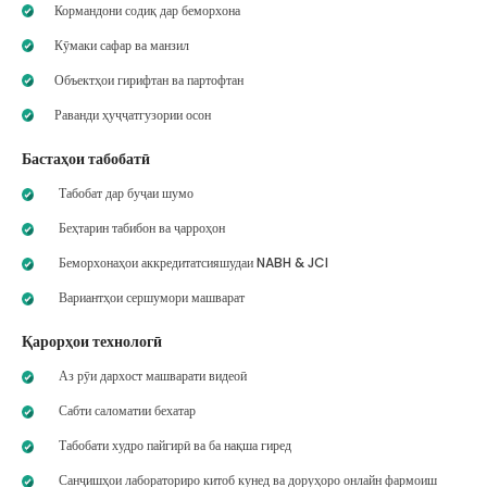
Кормандони содиқ дар беморхона
Кӯмаки сафар ва манзил
Объектҳои гирифтан ва партофтан
Раванди ҳуҷҷатгузории осон
Бастаҳои табобатӣ
Табобат дар буҷаи шумо
Беҳтарин табибон ва ҷарроҳон
Беморхонаҳои аккредитатсияшудаи NABH & JCI
Вариантҳои сершумори машварат
Қарорҳои технологӣ
Аз рӯи дархост машварати видеоӣ
Сабти саломатии бехатар
Табобати худро пайгирӣ ва ба нақша гиред
Санҷишҳои лабораториро китоб кунед ва доруҳоро онлайн фармоиш