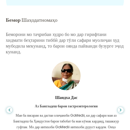
Бемор
Шаҳодатномаҳо
Беморони мо таҷрибаи худро бо мо дар гирифтани
хидмати беҳтарини тиббӣ дар тӯли сафари муолиҷаи худ
мубодила мекунанд, то барои оянда пайванди бузурге эҷод
кунанд.
Шандха Дас
Аз Бангладеш барои гастроэнтерология
Ман ба писарам ва дастаи олиҷаноби GoMedii, ки дар сафари ман аз
Бангладеш ба Ҳиндустон барои табобат ба ман кӯмак карданд, ташаккур
гуфтам. Мо дар интихоби GoMedii интихоби дуруст кардем. Онҳо