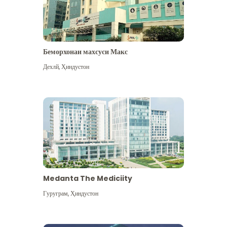
Беморхонаи махсуси Макс
Дехлй
,
Ҳиндустон
Medanta The Mediciity
Гуруграм
,
Ҳиндустон