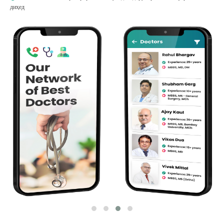
диҳед