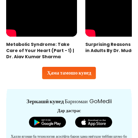
Metabolic Syndrome: Take
Surprising Reasons fo
Care of Your Heart (Part - 1) |
in Adults By Dr. Mudas
Dr. Ajay Kumar Sharma
Ҳама тамошо кунед
Зеркашӣ кунед
Барномаи GoMedii
Дар дастрас
Ҳалли ягонаи ба технология асосёфта барои ҳама ниёзҳои тиббии шумо бо