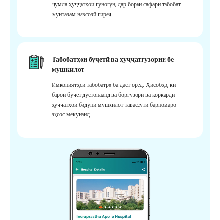
ҷумла ҳуҷҷатҳои гуногун, дар бораи сафари табобат
мунтазам навсозӣ гиред.
Табобатҳои буҷетӣ ва ҳуҷҷатгузории бе
мушкилот
Имкониятҳои табобатро ба даст оред. Ҳисобҳо, ки
барои буҷет дӯстонаанд ва боргузорӣ ва коркарди
ҳуҷҷатҳои бидуни мушкилот тавассути барномаро
эҳсос мекунанд.