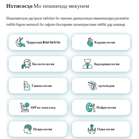
Ихтисосҳо
Мо пешниҳод мекунем
Имкониятҳои дастраси табобат бо тамоми диапазонҳои имконпазири расмиёти
тиббӣ барои интихоб бо сифати беҳтарини хизматрасонии тиббӣ дар кишвар.
Ҷарроҳии Bariatric
Кардиология
Косметология
Эндокринология
Гинекология
ортопедия
IVF ва таваллуд
Нефрология
Неврология
Онкология