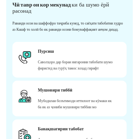
Чӣ тавр он кор мекунад
ки ба шумо ёрй
расонад
Раванди осон ва шаффофро таҷриба кунед, то саёҳати табобатии худро
аз Кашф то холӣ бо як раванди осони бомуваффақият анҷом диҳад.
Пурсиш
Саволҳоро дар бораи нигаронии табобати шумо
фиристед ва гурӯҳ тамос хоҳад гирифт
Мушовири тиббӣ
Мубодилаи боэътимоди иттилоот ва кӯмаки як
ба як аз ҷониби мушовири тиббии мо
Банақшагирии табобат