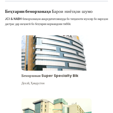
Беҳтарин беморхонаҳо
Барои ниёзҳои шумо
JCI & NABH беморхонаҳои аккредитатсияшуда бо таҷҳизоти муосир бо нархҳои
дастрас дар якҷоягӣ бо беҳтарин кормандони тиббӣ.
Беморхонаи Super Specialty Blk
Дехлй
,
Ҳиндустон