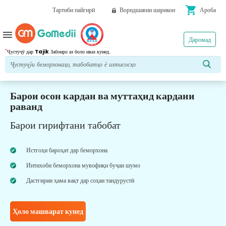
shopping_cart
Тартиби пайгирӣ
Воридшавии шарикон
Ароба
menu
Даромад
*
Ҷустуҷӯ дар
Tajik
Забонро аз боло иваз кунед.
Барои осон кардан ва муттаҳид кардани
раванд
Барои гирифтани табобат
Истгоҳи бароҳат дар беморхона
Интихоби беморхона мувофиқи буҷаи шумо
Дастгирии ҳама вақт дар соҳаи тандурустӣ
Ҳоло машварат кунед