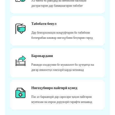
Аз чипта то раводид ва интихоби бастаҳои
дастрастарин дар банақшагирии табобат
Табобати бепул
Дар беморхонаҳои маъруфтарин бо табибони
ботаҷрибаи кишвар нигоҳубини беҳтарин гиред
Баровардани
Раванди озодкунии бе мушкилот бо ҳуҷҷатҳо ва
дигар иншоотҳо ғамхорӣ карда мешавад
Нигоҳубинро пайгирӣ кунед
Пас аз барканорӣ дар саросари ҷаҳон пайгирии
мунтазам ва иҷрои доруворӣ гирифта мешавад