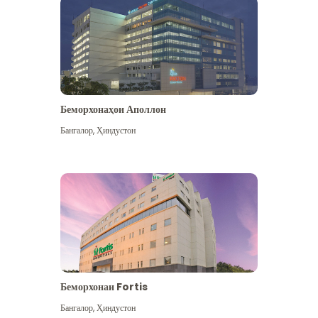
Беморхонаҳои Аполлон
Бангалор
,
Ҳиндустон
Бештар дидан
Беморхонаи Fortis
Бангалор
,
Ҳиндустон