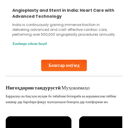
Angioplasty and Stent in India: Heart Care with
Advanced Technology
India is continuously gaining immense traction in
delivering advanced and cost-effective cardiac care,
performing over 500,000 angioplasty procedures annually
with a success rate exceeding 90%. Patients across the
Хонданро идома диҳед
globe are searching for treatments like angioplasty and
stent placement in Indian hospitals, owing to the
combination of high-quality care and affordability.
Studies, such as one published
Бештар омӯзед
Continue Reading
Нигоҳдории тандурустӣ
Муҳокимаҳо
Баррасиҳо ва баҳсҳои муҳим бо табибони ботаҷриба ва коршиносони тиббии
кишвар дар баробари фикру мулоҳизаҳои беморон дар платформаи мо.