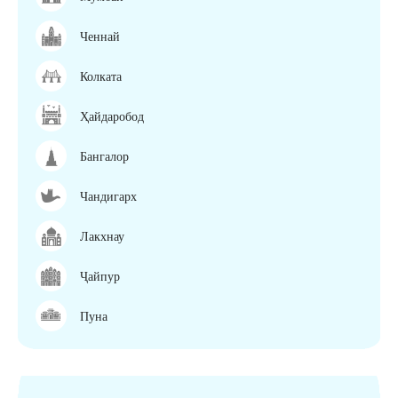
Ченнай
Колката
Ҳайдаробод
Бангалор
Чандигарх
Лакхнау
Ҷайпур
Пуна