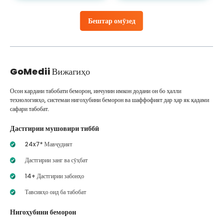
Бештар омӯзед
GoMedii
Вижагиҳо
Осон кардани табобати беморон, инчунин имкон додани он бо ҳалли
технологияҳо, системаи нигоҳубини беморон ва шаффофият дар ҳар як қадами
сафари табобат.
Дастгирии мушовири тиббӣ
24x7* Мавҷудият
Дастгирии занг ва сӯҳбат
14+ Дастгирии забонҳо
Тавсияҳо оид ба табобат
Нигоҳубини беморон