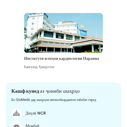
Институти илмҳои кардиологии Нараяна
Бангалор
,
Ҳиндустон
Кашф кунед
аз ҷониби шаҳрҳо
Бо GoMedii дар шаҳрҳои интихобкардаатон табобат гиред
Деҳлӣ NCR
Мумбай