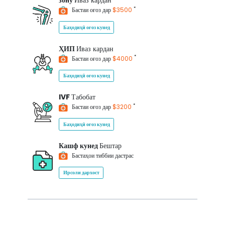
зону
Иваз кардан
*
Бастаи оғоз дар
$3500
Баҳодиҳӣ оғоз кунед
ҲИП
Иваз кардан
*
Бастаи оғоз дар
$4000
Баҳодиҳӣ оғоз кунед
IVF
Табобат
*
Бастаи оғоз дар
$3200
Баҳодиҳӣ оғоз кунед
Кашф кунед
Бештар
Бастаҳои тиббии дастрас
Ирсоли дархост