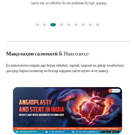
ҳатто пас аз табобат бо мо робитаи бузург доранд
Мақолаҳои саломатӣ
& Навсозиҳо
Бо маълумоти охирин дар бораи табобат, тартиб, шароит ва дигар талаботҳои
дахлдор барои солимтар ва беҳтар кардани ҳаёти шумо огоҳ шавед.