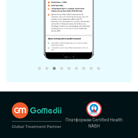
Платформаи Certified Health
NABH