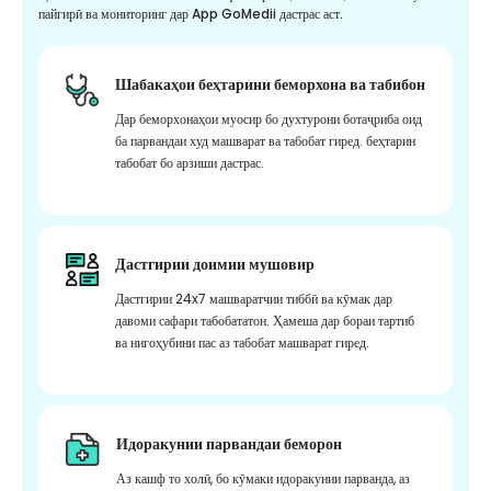
пайгирӣ ва мониторинг дар App GoMedii дастрас аст.
Шабакаҳои беҳтарини беморхона ва табибон
Дар беморхонаҳои муосир бо духтурони ботаҷриба оид
ба парвандаи худ машварат ва табобат гиред. беҳтарин
табобат бо арзиши дастрас.
Дастгирии доимии мушовир
Дастгирии 24x7 машваратчии тиббӣ ва кӯмак дар
давоми сафари табобататон. Ҳамеша дар бораи тартиб
ва нигоҳубини пас аз табобат машварат гиред.
Идоракунии парвандаи беморон
Аз кашф то холӣ, бо кӯмаки идоракунии парванда, аз