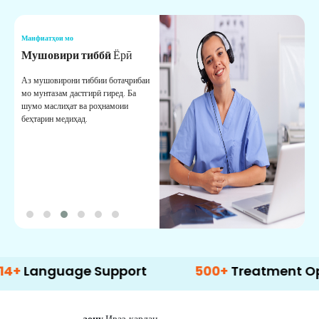
Манфиатҳои мо
М
Мушовири тиббӣ
Ёрӣ
В
М
Аз мушовирони тиббии ботаҷрибаи
мо мунтазам дастгирӣ гиред. Ба
М
шумо маслиҳат ва роҳнамоии
б
беҳтарин медиҳад.
д
б
guage Support
500+
Treatment Options