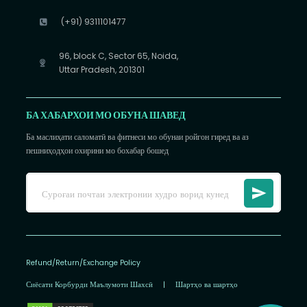
(+91) 9311101477
96, block C, Sector 65, Noida,
Uttar Pradesh, 201301
БА ХАБАРХОИ МО ОБУНА ШАВЕД
Ба маслиҳати саломатӣ ва фитнеси мо обунаи ройгон гиред ва аз
пешниҳодҳои охирини мо бохабар бошед
Refund/Return/Exchange Policy
Сиёсати Корбурди Маълумоти Шахсӣ
|
Шартҳо ва шартҳо