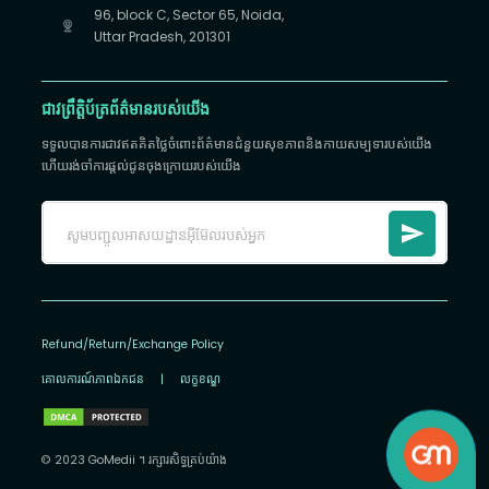
96, block C, Sector 65, Noida,
Uttar Pradesh, 201301
ជាវព្រឹត្តិប័ត្រព័ត៌មានរបស់យើង
ទទួលបានការជាវឥតគិតថ្លៃចំពោះព័ត៌មានជំនួយសុខភាពនិងកាយសម្បទារបស់យើង
ហើយរង់ចាំការផ្តល់ជូនចុងក្រោយរបស់យើង
Refund/Return/Exchange Policy
គោលការណ៍​ភាព​ឯកជន
|
លក្ខខណ្ឌ
© 2023 GoMedii ។ រក្សា​រ​សិទ្ធ​គ្រប់យ៉ាង