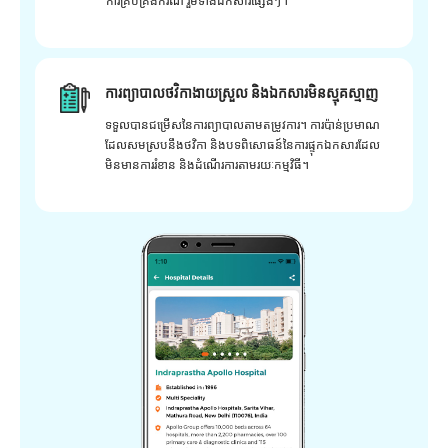
ការគ្រប់គ្រងករណី រួមទាំងឯកសារផ្សេងៗ។
ការព្យាបាលថវិកាងាយស្រួល និងឯកសារមិនស្មុគស្មាញ
ទទួលបានជម្រើសនៃការព្យាបាលតាមតម្រូវការ។ ការប៉ាន់ប្រមាណ
ដែលសមស្របនឹងថវិកា និងបទពិសោធន៍នៃការផ្ទុកឯកសារដែល
មិនមានការរំខាន និងដំណើរការតាមរយៈកម្មវិធី។