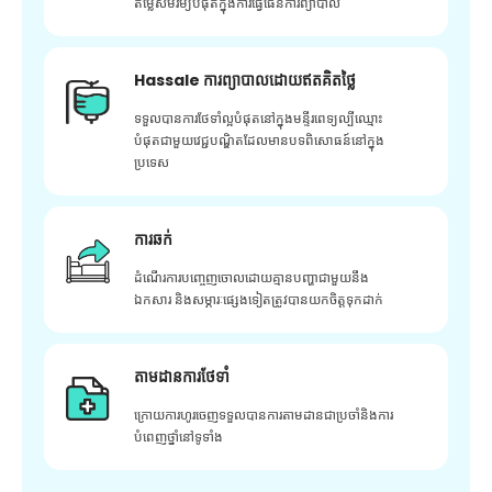
តម្លៃសមរម្យបំផុតក្នុងការធ្វើផែនការព្យាបាល
Hassale ការព្យាបាលដោយឥតគិតថ្លៃ
ទទួលបានការថែទាំល្អបំផុតនៅក្នុងមន្ទីរពេទ្យល្បីឈ្មោះ
បំផុតជាមួយវេជ្ជបណ្ឌិតដែលមានបទពិសោធន៍នៅក្នុង
ប្រទេស
ការឆក់
ដំណើរការបញ្ចេញចោលដោយគ្មានបញ្ហាជាមួយនឹង
ឯកសារ និងសម្ភារៈផ្សេងទៀតត្រូវបានយកចិត្តទុកដាក់
តាមដានការថែទាំ
ក្រោយ​ការ​ហូរ​ចេញ​ទទួល​បាន​ការ​តាមដាន​ជា​ប្រចាំ​និង​ការ​
បំពេញ​ថ្នាំ​នៅ​ទូទាំង​