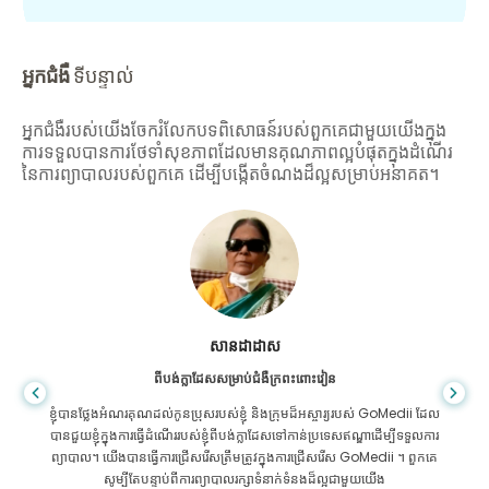
អ្នកជំងឺ
ទីបន្ទាល់
អ្នកជំងឺរបស់យើងចែករំលែកបទពិសោធន៍របស់ពួកគេជាមួយយើងក្នុង
ការទទួលបានការថែទាំសុខភាពដែលមានគុណភាពល្អបំផុតក្នុងដំណើរ
នៃការព្យាបាលរបស់ពួកគេ ដើម្បីបង្កើតចំណងដ៏ល្អសម្រាប់អនាគត។
សានដាដាស
ពីបង់ក្លាដែសសម្រាប់ជំងឺក្រពះពោះវៀន
ខ្ញុំបានថ្លែងអំណរគុណដល់កូនប្រុសរបស់ខ្ញុំ និងក្រុមដ៏អស្ចារ្យរបស់ GoMedii ដែល
បានជួយខ្ញុំក្នុងការធ្វើដំណើររបស់ខ្ញុំពីបង់ក្លាដែសទៅកាន់ប្រទេសឥណ្ឌាដើម្បីទទួលការ
ព្យាបាល។ យើងបានធ្វើការជ្រើសរើសត្រឹមត្រូវក្នុងការជ្រើសរើស GoMedii ។ ពួកគេ
សូម្បីតែបន្ទាប់ពីការព្យាបាលរក្សាទំនាក់ទំនងដ៏ល្អជាមួយយើង