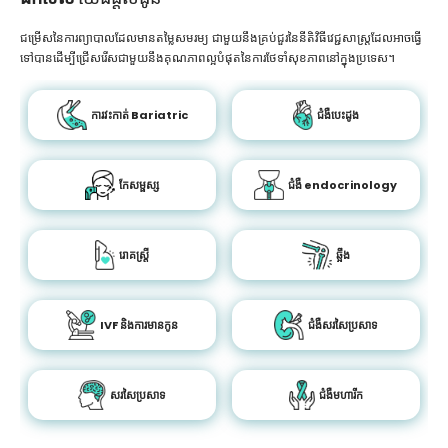
ជម្រើសនៃការព្យាបាលដែលមានតម្លៃសមរម្យ ជាមួយនឹងគ្រប់ជួរនៃនីតិវិធីវេជ្ជសាស្រ្តដែលអាចធ្វើ
ទៅបានដើម្បីជ្រើសរើសជាមួយនឹងគុណភាពល្អបំផុតនៃការថែទាំសុខភាពនៅក្នុងប្រទេស។
ការវះកាត់ Bariatric
ជំងឺបេះដូង
កែសម្ផស្ស
ជំងឺ endocrinology
រោគស្ត្រី
ឆ្អឹង
IVF និងការមានកូន
ជំងឺសរសៃប្រសាទ
សរសៃប្រសាទ
ជំងឺមហារីក