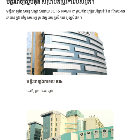
មន្ទីរពេទ្យល្អបំផុត
សម្រាប់តម្រូវការរបស់អ្នក។
មន្ទីរពេទ្យដែលទទួលស្គាល់ដោយ JCI & NABH ជាមួយនឹងគ្រឿងបរិក្ខារទំនើបៗដែលអាច
រកបានក្នុងតម្លៃសមរម្យ រួមជាមួយបុគ្គលិកពេទ្យល្អបំផុត។
មន្ទីរពេទ្យឯកទេស Blk
ដេលី
,
ប្រទេសឥណ្ឌា