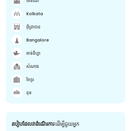
ចេនណៃ
Kolkata
អ៊ីដ្រាបាដ
Bangalore
ចាន់ឌីហ្គា
សំណាង
ចៃពួរ
ពុន
របៀបដែលវាដំណើរការ
ដើម្បី​ជួយ​អ្នក