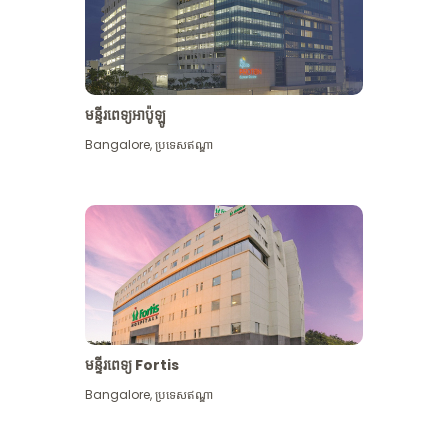
មន្ទីរពេទ្យអាប៉ូឡូ
Bangalore
,
ប្រទេសឥណ្ឌា
មើល​ច្រើន​ទៀត
មន្ទីរពេទ្យ Fortis
Bangalore
,
ប្រទេសឥណ្ឌា