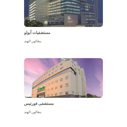
مستشفيات أبولو
بنغالور
,
الهند
عرض المزيد
مستشفى فورتيس
بنغالور
,
الهند