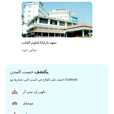
معهد نارايانا لعلوم القلب
بنغالور
,
الهند
يكتشف
حسب المدن
احصل على العلاج في المدن التي تختارها مع GoMedii
دلهي إن سي آر
مومباي