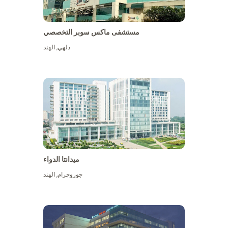
مستشفى ماكس سوبر التخصصي
دلهي
,
الهند
ميدانتا الدواء
جوروجرام
,
الهند