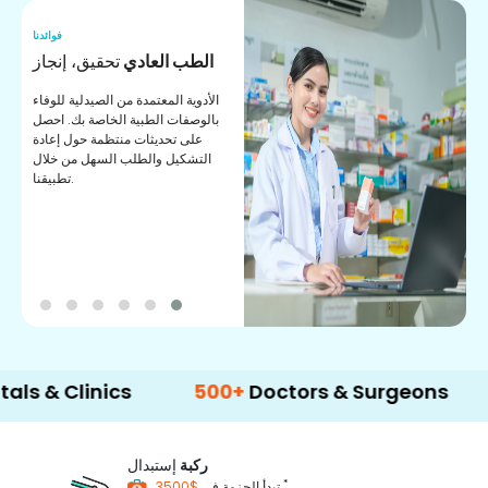
نا
فوائدنا
ر
الطب العادي
تحقيق، إنجاز
ة
الأدوية المعتمدة من الصيدلية للوفاء
ات
بالوصفات الطبية الخاصة بك. احصل
على تحديثات منتظمة حول إعادة
التشكيل والطلب السهل من خلال
تطبيقنا.
Clinics
500+
Doctors & Surgeons
14+
L
ركبة
إستبدال
*
$3500
تبدأ الحزمة في