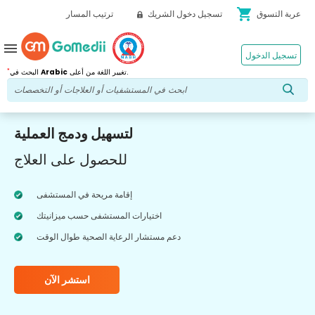
shopping_cart
عربة التسوق
تسجيل دخول الشريك
ترتيب المسار
menu
تسجيل الدخول
*
تغيير اللغة من أعلى.
Arabic
البحث في
لتسهيل ودمج العملية
للحصول على العلاج
إقامة مريحة في المستشفى
اختيارات المستشفى حسب ميزانيتك
دعم مستشار الرعاية الصحية طوال الوقت
استشر الآن