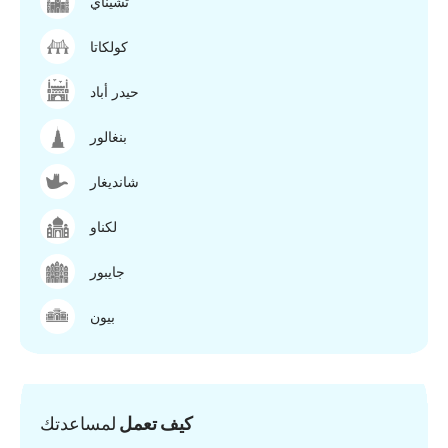
تشيناي
كولكاتا
حيدر أباد
بنغالور
شانديغار
لكناو
جايبور
بيون
كيف تعمل
لمساعدتك