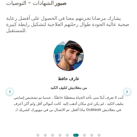
صبور
الشهادات - التوصيات
يشارك مرضانا تجربتهم معنا في الحصول على أفضل رعاية
صحية عالية الجودة طوال رحلتهم العلاجية لتشكيل رابطة كبيرة
للمستقبل.
عارف حافظ
من بنغلاديش لتليف الكبد
أنت لا تعرف أبدًا متى تأخذ الحياة منعطفًا خاطئًا ، عندما تم تشخيص إصابتي
بتليف الكبد ، لم يكن لدي مكان أذهب إليه. كانت أموالي أقل ولم أكن أعرف
ماذا أفعل. تم الاتصال بي في نيويورك كشريك لـ GoMedii في بنغلاديش.