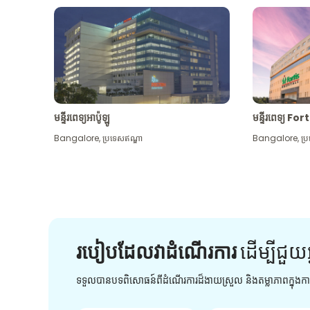
មន្ទីរពេទ្យអាប៉ូឡូ
មន្ទីរពេទ្យ For
Bangalore
,
ប្រទេសឥណ្ឌា
Bangalore
,
ប្
របៀបដែលវាដំណើរការ
ដើម្បី​ជួយ​
ទទួលបានបទពិសោធន៍ពីដំណើរការដ៏ងាយស្រួល និងតម្លាភាពក្នុង