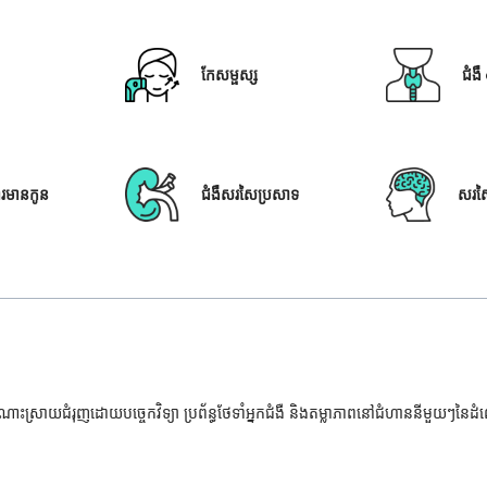
កែសម្ផស្ស
ជំង
ារមានកូន
ជំងឺសរសៃប្រសាទ
សរស
ំណោះស្រាយជំរុញដោយបច្ចេកវិទ្យា ប្រព័ន្ធថែទាំអ្នកជំងឺ និងតម្លាភាពនៅជំហាននីមួយៗនៃ