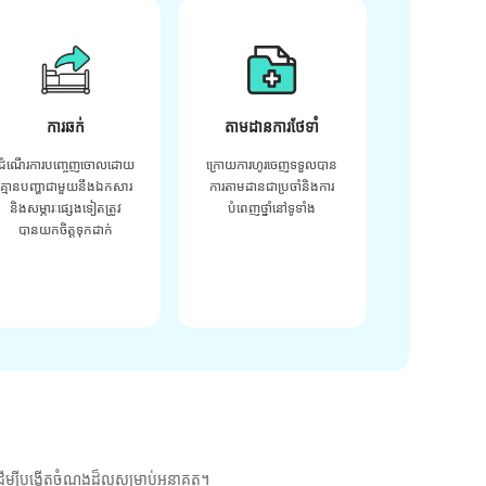
ការឆក់
តាមដានការថែទាំ
ដំណើរការបញ្ចេញចោលដោយ
ក្រោយ​ការ​ហូរ​ចេញ​ទទួល​បាន​
គ្មានបញ្ហាជាមួយនឹងឯកសារ
ការ​តាមដាន​ជា​ប្រចាំ​និង​ការ​
និងសម្ភារៈផ្សេងទៀតត្រូវ
បំពេញ​ថ្នាំ​នៅ​ទូទាំង​
បានយកចិត្តទុកដាក់
ម្បីបង្កើតចំណងដ៏ល្អសម្រាប់អនាគត។