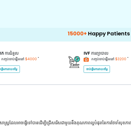
15000+
Happy Patients
100+
H
គាក
ការជំនួស
IVF
ការព្យាបាល
*
*
កញ្ចប់ចាប់ផ្តើមនៅ
$4000
កញ្ចប់ចាប់ផ្តើមនៅ
$3200
់ផ្តើមការវាយតម្លៃ
ចាប់ផ្តើមការវាយតម្លៃ
ជ្ជសាស្រ្តដែលអាចធ្វើទៅបានដើម្បីជ្រើសរើសជាមួយនឹងគុណភាពល្អបំផុតនៃការថែទាំសុខភា