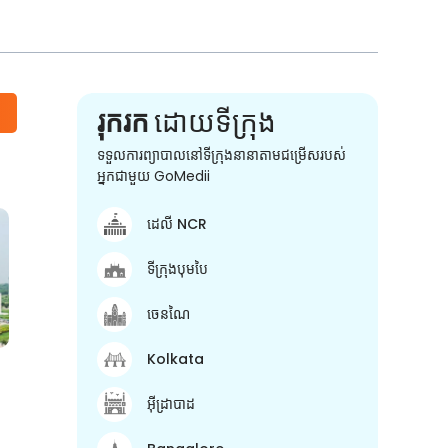
រុករក
ដោយទីក្រុង
ទទួលការព្យាបាលនៅទីក្រុងនានាតាមជម្រើសរបស់
អ្នកជាមួយ GoMedii
ដេលី NCR
ទីក្រុងបុមបៃ
ចេនណៃ
Kolkata
អ៊ីដ្រាបាដ