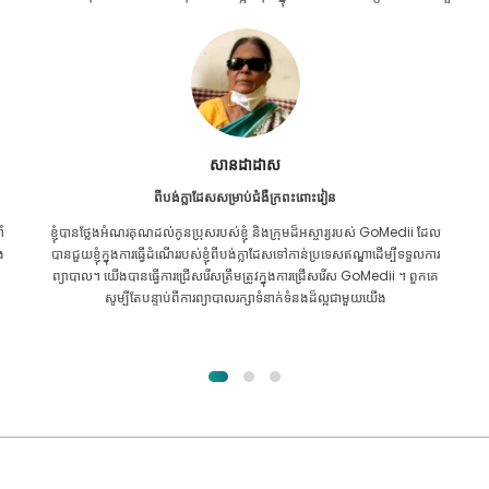
Furkanul អ៊ីស្លាម
ពីបង់ក្លាដែសសម្រាប់ការប្តូរតំរងនោម
ល
ខ្ញុំ​បាន​ផ្តល់​ក្តី​សង្ឃឹម​ទាំង​អស់​ថា ខ្ញុំ​នឹង​អាច​ទទួល​បាន​ការ​ព្យាបាល​គ្រប់​ប្រភេទ​សម្រាប់​
រ
បញ្ហា​តម្រងនោម​របស់​ខ្ញុំ។ វាគ្រាន់តែបន្ទាប់ពីខ្ញុំបានឆ្លងកាត់ GoMedii ជាមួយនឹង
ព្រះគុណរបស់អល់ឡោះហើយបានទាក់ទងពួកគេ។