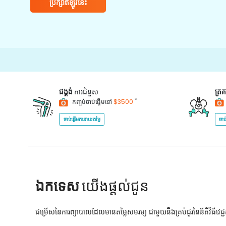
ប្រឹក្សាឥឡូវនេះ
ជង្គង់
ការជំនួស
ត្រ
*
កញ្ចប់ចាប់ផ្តើមនៅ
$3500
ចាប់ផ្តើមការវាយតម្លៃ
ចាប
ឯកទេស
យើងផ្តល់ជូន
ជម្រើសនៃការព្យាបាលដែលមានតម្លៃសមរម្យ ជាមួយនឹងគ្រប់ជួរនៃនីតិវិធីវេ