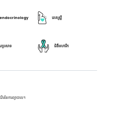
ឺ endocrinology
រោគស្ត្រី
ៃប្រសាទ
ជំងឺមហារីក
ដំណើរនៃការព្យាបាល។