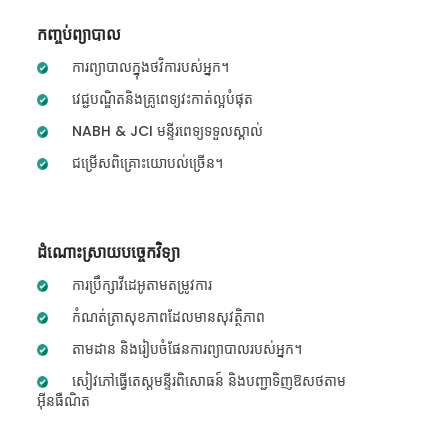
កញ្ចប់ព្យាបាល
ការព្យាបាលក្នុងថវិការបស់អ្នក។
វេជ្ជបណ្ឌិតនិងគ្រូពេទ្យវះកាត់ល្អបំផុត
NABH & JCI មន្ទីរពេទ្យទទួលស្គាល់
ជម្រើសពិគ្រោះយោបល់ច្រើន។
ដំណោះស្រាយបច្ចេកវិទ្យា
ការប្រឹក្សាវីដេអូតាមតម្រូវការ
កំណត់ត្រាសុខភាពដែលមានសុវត្ថិភាព
តាមដាន និងរៀបចំផែនការព្យាបាលរបស់អ្នក។
សៀវភៅធ្វើតេស្តមន្ទីរពិសោធន៍ និងបញ្ជាទិញឱសថតាម
អ៊ីនធឺណិត