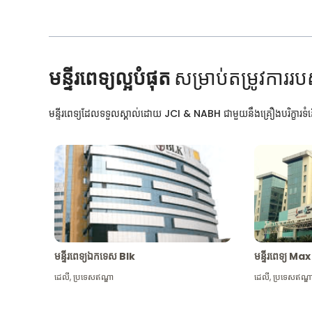
មន្ទីរពេទ្យល្អបំផុត
សម្រាប់តម្រូវការរប
មន្ទីរពេទ្យដែលទទួលស្គាល់ដោយ JCI & NABH ជាមួយនឹងគ្រឿងបរិក្ខារទំនើ
មន្ទីរពេទ្យឯកទេស Blk
មន្ទីរពេទ្យ 
ដេលី
,
ប្រទេសឥណ្ឌា
ដេលី
,
ប្រទេសឥណ្ឌ