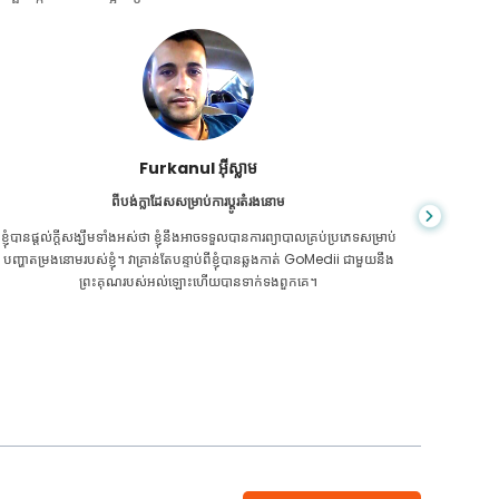
ជា សារ៉ាត់
ពីប្រទេសកម្ពុជាសម្រាប់ CKD
CKD គឺ​ជា​ស្ថានភាព​ពេញ​មួយ​ជីវិត​ដែល​កាន់តែ​អាក្រក់​ទៅៗ។ ខ្ញុំបានរងទុក្ខវាយូ
អ្នក​មិន​ដឹ
រហើយ ទីបំផុត GoMedii និងដៃគូរបស់គេម្នាក់នៅកម្ពុជា បានជួយខ្ញុំឱ្យដឹងថា វា
ក្រិន​ថ្លើម
ដល់ពេលថែរក្សាសុខភាពរបស់ខ្ញុំហើយ។
ទេ។ 