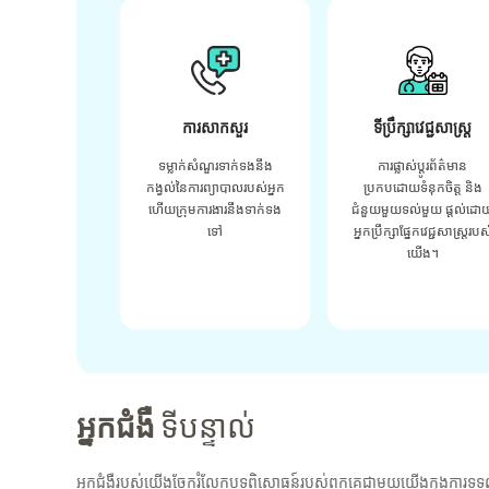
ការសាកសួរ
ទីប្រឹក្សាវេជ្ជសាស្ត្រ
ទម្លាក់សំណួរទាក់ទងនឹង
ការផ្លាស់ប្តូរព័ត៌មាន
កង្វល់នៃការព្យាបាលរបស់អ្នក
ប្រកបដោយទំនុកចិត្ត និង
ហើយក្រុមការងារនឹងទាក់ទង
ជំនួយមួយទល់មួយ ផ្តល់ដោ
ទៅ
អ្នកប្រឹក្សាផ្នែកវេជ្ជសាស្រ្តរបស
យើង។
អ្នកជំងឺ
ទីបន្ទាល់
អ្នកជំងឺរបស់យើងចែករំលែកបទពិសោធន៍របស់ពួកគេជាមួយយើងក្នុងការទទួ