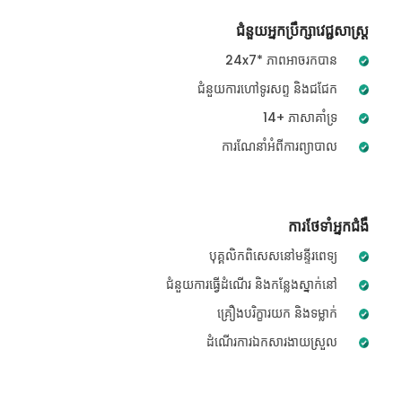
ជំនួយអ្នកប្រឹក្សាវេជ្ជសាស្ត្រ
24x7* ភាពអាចរកបាន
ជំនួយការហៅទូរសព្ទ និងជជែក
14+ ភាសាគាំទ្រ
ការណែនាំអំពីការព្យាបាល
ការថែទាំអ្នកជំងឺ
បុគ្គលិកពិសេសនៅមន្ទីរពេទ្យ
ជំនួយការធ្វើដំណើរ និងកន្លែងស្នាក់នៅ
គ្រឿងបរិក្ខារយក និងទម្លាក់
ដំណើរការឯកសារងាយស្រួល