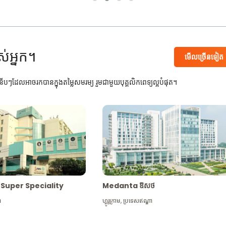
ស់អ្នក។
មើល​ច្រើន​ទៀត
បៗដែលអាចរកបានក្នុងតម្លៃសមរម្យ រួមជាមួយបុគ្គលិកពេទ្យល្អបំផុត។
Max Super Speciality
Medanta ឱសថ
ា
ហ្គូរូក្រាម
,
ប្រទេសឥណ្ឌា