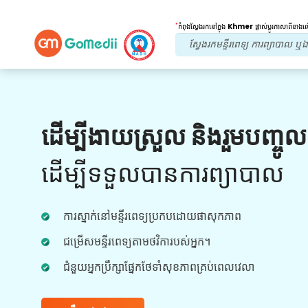
*
កំពុងស្វែងរកនៅក្នុង
Khmer
ផ្លាស់ប្តូរភាសាពីខាង
អត្ថប្រយោជន៍របស់យើង។
ដើម្បីងាយស្រួល និងរួមបញ្ចូ
ការព្យាបាលក្រោយ
តាមដាន
ការថែទាំ
ដើម្បីទទួលបានការព្យាបាល
ទទួលបានជំនួយផ្នែកវេជ្ជសាស្រ្ត និងអ្នកជំងឺ 24x7
ជាមួយនឹងក្រុមរបស់យើងក្នុងការដោះស្រាយបញ្ហារបស់
ការស្នាក់នៅមន្ទីរពេទ្យប្រកបដោយផាសុកភាព
អ្នកគ្រប់ពេលវេលា។ ការធ្វើបច្ចុប្បន្នភាពជាទៀងទាត់លើ
តម្រូវការព្យាបាលរបស់អ្នក។
ជម្រើសមន្ទីរពេទ្យតាមថវិការបស់អ្នក។
ជំនួយអ្នកប្រឹក្សាផ្នែកថែទាំសុខភាពគ្រប់ពេលវេលា