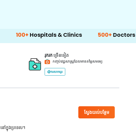
ospitals & Clinics
500+
Doctors & Surgeons
រុករក
ច្រើនទៀត
កញ្ចប់វេជ្ជសាស្ត្រដែលមានតម្លៃសមរម្យ
ផ្ញើការសាកសួរ
ស្វែងយល់បន្ថែម
ពនៅក្នុងប្រទេស។