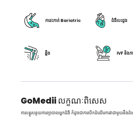
ការវះកាត់ Bariatric
ជំងឺបេះដូង
ឆ្អឹង
IVF និងក
GoMedii
លក្ខណៈពិសេស
ការបន្ធូរបន្ថយការព្យាបាលអ្នកជំងឺ ក៏ដូចជាការបើកដំណើរការវាជាមួយនឹងដ