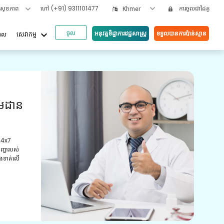
ទសុខភាព
ហៅ
(+91) 9311101477
ការចូលជាដៃគូ
Khmer
ចូល
keyboard_arrow_down
អនុវត្តទិដ្ឋាការវេជ្ជសាស្រ្ត
ទទួលបានការប៉ាន់ស្មាន
បាល
សេវាកម្ម
អត្ថប
ួយ
វី
យោ
ស្ត្រដែល
ូន្មាន និង
ការពិ
មានបទ
ព្យាប
ថែទាំ