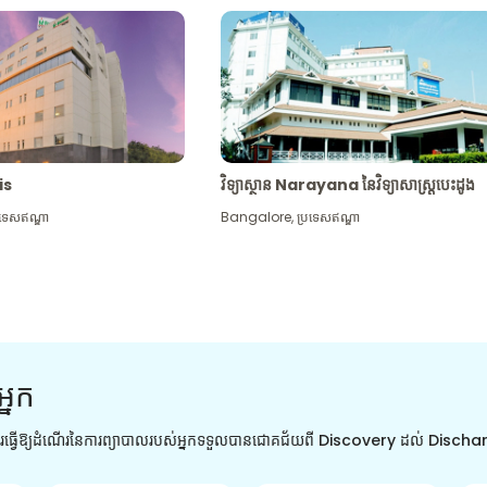
tis
វិទ្យាស្ថាន Narayana នៃវិទ្យាសាស្រ្តបេះដូង
រទេសឥណ្ឌា
Bangalore
,
ប្រទេសឥណ្ឌា
អ្នក
ការធ្វើឱ្យដំណើរនៃការព្យាបាលរបស់អ្នកទទួលបានជោគជ័យពី Discovery ដល់ Disch