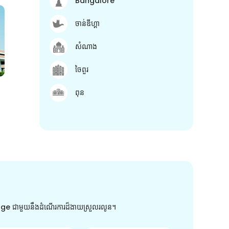
Bangalore
ចាន់ឌីហ្គា
សំណាង
ចៃពួរ
ពុន
arge ជាមួយនឹងដំណើរការដ៏ងាយស្រួលរលូន។