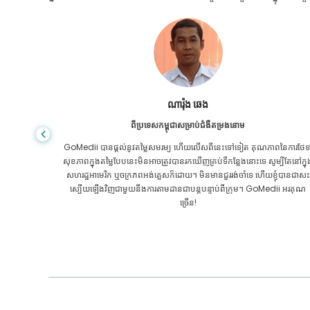
សានដាដាស
ពីបង់ក្លាដែសសម្រាប់ជំងឺក្រពះពោះវៀន
ៃការថែទាំ
ខ្ញុំបានថ្លែងអំណរគុណដល់កូនប្រុសរបស់ខ្ញុំ និងក្រុមដ៏អស្ចារ្យរបស់ GoMedii ដែ
បីតែនៅក្នុង
បានជួយខ្ញុំក្នុងការធ្វើដំណើររបស់ខ្ញុំពីបង់ក្លាដែសទៅកាន់ប្រទេសឥណ្ឌាដើម្បីទទួលកា
ុំបានជាសះ
ព្យាបាល។ យើងបានធ្វើការជ្រើសរើសត្រឹមត្រូវក្នុងការជ្រើសរើស GoMedii ។ ពួកគេ
ii អរគុណ
សូម្បីតែបន្ទាប់ពីការព្យាបាលរក្សាទំនាក់ទំនងដ៏ល្អជាមួយយើង