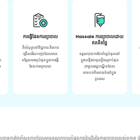
ការធ្វើផែនការព្យាបាល
Hassale ការព្យាបាលដោយ
ឥតគិតថ្លៃ
ពីសំបុត្រទៅទិដ្ឋាការ និងការ
ជ្រើសរើសកញ្ចប់ដែលមាន
ទទួលបានការថែទាំល្អបំផុតនៅ
យ
តម្លៃសមរម្យបំផុតក្នុងការធ្វើ
ក្នុងមន្ទីរពេទ្យល្បីឈ្មោះបំផុត
់
ផែនការព្យាបាល
ជាមួយវេជ្ជបណ្ឌិតដែល
មានបទពិសោធន៍នៅក្នុង
ប្រទេស
លបានការថែទាំសុខភាពដែលមានគុណភាពល្អបំផុតក្នុងដំណើរនៃការព្យាបាលរបស់ពួកគេ ដើ