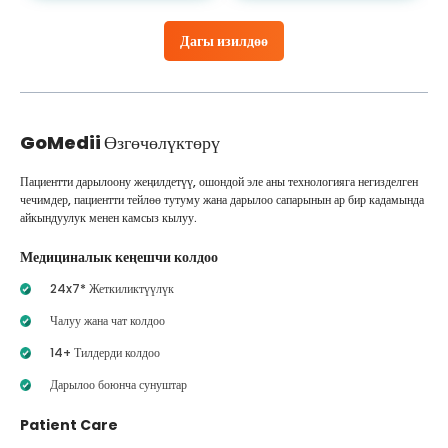
Дагы изилдөө
GoMedii
Өзгөчөлүктөрү
Пациентти дарылоону жеңилдетүү, ошондой эле аны технологияга негизделген
чечимдер, пациентти тейлөө тутуму жана дарылоо сапарынын ар бир кадамында
айкындуулук менен камсыз кылуу.
Медициналык кеңешчи колдоо
24x7* Жеткиликтүүлүк
Чалуу жана чат колдоо
14+ Тилдерди колдоо
Дарылоо боюнча сунуштар
Patient Care