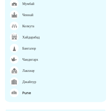
Мумбай
Ченнай
Колкута
Хайдарабад
Бангалор
Чандигарх
Лакхнау
Джайпур
Pune