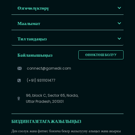
Өзгөчөлүктөрү
Маалымат
Тил тандаңыз
Байланышыңыз
ӨНӨКТӨШ БОЛУУ
connect@gomedii.com
(+91) 9311101477
96, block C, Sector 65, Noida,
Uttar Pradesh, 201301
БИЗДИН ГАЗЕТАГА ЖАЗЫЛЫҢЫЗ
Ден соолук жана фитнес боюнча бекер жазылууну алыңыз жана акыркы