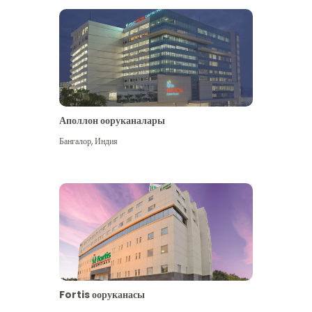
Аполлон ооруканалары
Көбүрөөк көрүү
Бангалор
,
Индия
Fortis ооруканасы