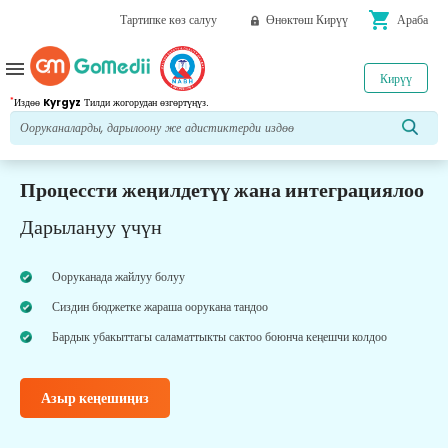
shopping_cart
Тартипке көз салуу
Өнөктөш Кирүү
Араба
menu
Кирүү
*
Издөө
Kyrgyz
Тилди жогорудан өзгөртүңүз.
Процессти жеңилдетүү жана интеграциялоо
Дарылануу үчүн
Ооруканада жайлуу болуу
Сиздин бюджетке жараша оорукана тандоо
Бардык убакыттагы саламаттыкты сактоо боюнча кеңешчи колдоо
Азыр кеңешиңиз