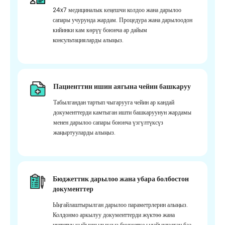
24x7 медициналык кеңешчи колдоо жана дарылоо
сапары учурунда жардам. Процедура жана дарылоодон
кийинки кам көрүү боюнча ар дайым
консультацияларды алыңыз.
Пациенттин ишин аягына чейин башкаруу
Табылгандан тартып чыгарууга чейин ар кандай
документтерди камтыган ишти башкаруунун жардамы
менен дарылоо сапары боюнча үзгүлтүксүз
жаңыртууларды алыңыз.
Бюджеттик дарылоо жана убара болбостон
документтер
Ыңгайлаштырылган дарылоо параметрлерин алыңыз.
Колдонмо аркылуу документтерди жүктөө жана
иштетүү кыйынчылыксыз бюджетке ылайыкталган баа