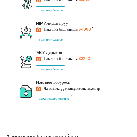
Баалоону баштоо
HIP
Алмаштыруу
*
Пакеттин башталышы
$4000
Баалоону баштоо
ЭКУ
Дарылоо
*
Пакеттин башталышы
$3200
Баалоону баштоо
Изилдөө
көбүрөөк
Жеткиликтүү медициналык пакеттер
Сурамжылоо жөнөтүү
Адистиктер
Биз сунуштайбыз