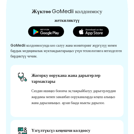
Жүктөө
GoMedii колдонмосу
жеткиликтүү
GoMedii колдонмосунда көз салуу жана мониторинг жүргүзүү менен
бардык медициналык муктаждыктарыңыз үчүн технологияга негизделген
бирдиктүү чечим.
Жогорку оорукана жана дарыгерлер
тармактары
Сиздин ишиңиз боюнча эң тажрыйбалуу дарыгерлердин
жардамы менен заманбап ооруканаларда кеңеш алыңыз
жана дарыланыңыз. арзан баада мыкты дарылоо.
Үзгүлтүксүз кеңешчи колдоосу