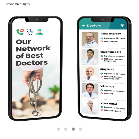
заказ кылыңыз