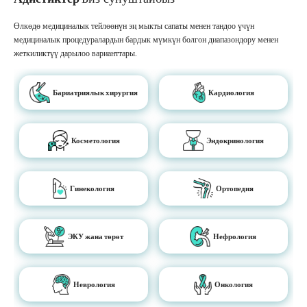
Өлкөдө медициналык тейлөөнүн эң мыкты сапаты менен тандоо үчүн
медициналык процедуралардын бардык мүмкүн болгон диапазондору менен
жеткиликтүү дарылоо варианттары.
Бариатриялык хирургия
Кардиология
Косметология
Эндокринология
Гинекология
Ортопедия
ЭКУ жана төрөт
Нефрология
Неврология
Онкология