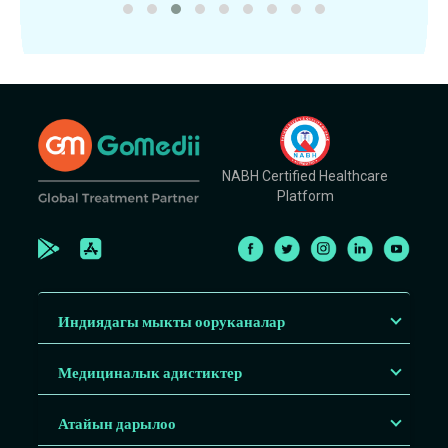
NABH Certified Healthcare
Platform
Индиядагы мыкты ооруканалар
Медициналык адистиктер
Атайын дарылоо