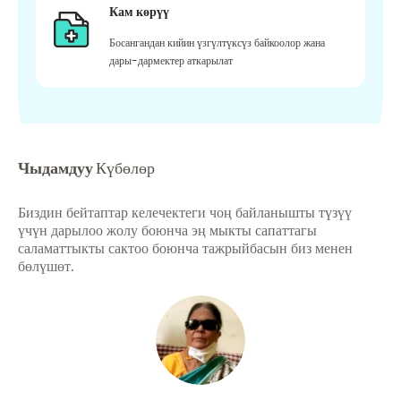
Кам көрүү
Босангандан кийин үзгүлтүксүз байкоолор жана
дары-дармектер аткарылат
Чыдамдуу
Күбөлөр
Биздин бейтаптар келечектеги чоң байланышты түзүү
үчүн дарылоо жолу боюнча эң мыкты сапаттагы
саламаттыкты сактоо боюнча тажрыйбасын биз менен
бөлүшөт.