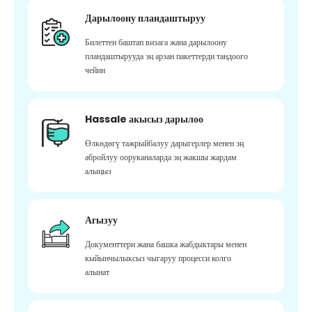
Дарылоону пландаштыруу
Билеттен баштап визага жана дарылоону
пландаштырууда эң арзан пакеттерди тандоого
чейин
Hassale акысыз дарылоо
Өлкөдөгү тажрыйбалуу дарыгерлер менен эң
абройлуу ооруканаларда эң жакшы жардам
алыңыз
Агызуу
Документтери жана башка жабдыктары менен
кыйынчылыксыз чыгаруу процесси колго
алынат