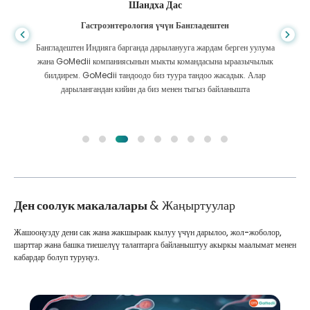
Фурканул Ислам
Бөйрөктү трансплантациялоо үчүн Бангладештен
Мен бөйрөгүмдүн оорусунан ар кандай дарыларды ала алам деп
үмүттөнгөн элем. Алланын ырайымы менен GoMedii менен жолугуп,
алар менен байланышкандан кийин гана болду.
Ден соолук макалалары
& Жаңыртуулар
Жашооңузду дени сак жана жакшыраак кылуу үчүн дарылоо, жол-жоболор,
шарттар жана башка тиешелүү талаптарга байланыштуу акыркы маалымат менен
кабардар болуп туруңуз.