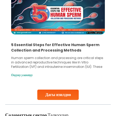
5 Essential Steps for Effective Human Sperm
Collection and Processing Methods
Human sperm collection and processing are critical steps
in advanced reproductive techniques like In Vitro
Fertilization (IVF) and intrauterine insemination (IUI). These
methods enable medical professionals to tackle fertility
Окууну улантуу
challenges and help couples achieve their dream of
parenthood. Skilled technicians collect sperm using
specialized procedures to ensure optimal quality. Once
collected, they process the
Дагы изилдөө
Continue Reading
Саламаттык сактоо
Талкуулар