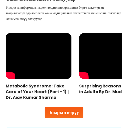
Биздин платформада пациенттердин пикири менен бирге өлкөнүн эң
тажрыйбалуу дарыгерлери жана медициналык эксперттери менен сын-пикирлер
жана маанилүү талкуулар.
Metabolic Syndrome: Take
Surprising Reasons fo
Care of Your Heart (Part - 1) |
in Adults By Dr. Mudas
Dr. Ajay Kumar Sharma
Баарын көрүү