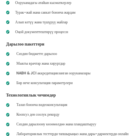
Ооруканадагы атайын кызматкерлер
Турак-жай жана саякат боюнча жардам
Алып кетүү жана түшүрүү жайлар
Оңой документтештирүү процесси
Дарылоо пакеттери
Сиздин бюджетте дарылоо
Мыкты врачтар жана хирургдар
NABH & JCI аккредитацияланган ооруканалары
Бир нече консультация параметрлери
Технологиялык чечимдер
Талап боюнча видеоконсультация
Коопсуз ден соолук рекорду
Сиздин дарылоону көзөмөлдөө жана пландаштыруу
Лабораториялык тесттерди тапшырыңыз жана дары-дармектерди онлайн