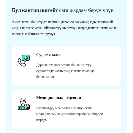
Бул кантип иштейт
сага жардам берүү үчүн
Ачылыштан бошотууга чейинки дарылоо саякатыңызды жылмакай
жеңил процесс менен ийгиликтүү кылуунун жеңилдетилген жана ачык
процессин баштан өткөрүңүз.
Сурамжылоо
Дарылануу маселесине байланыштуу
суроолорду калтырыңыз жана команда
байланышат
Медициналык кеңешчи
Ишенимдүү маалымат алмашуу жана
медициналык кеңешчибиз тарабынан бирден
жардам