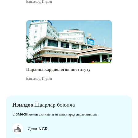
Бангалор
,
Индия
Нараяна кардиология институту
Бангалор
,
Индия
Изилдөө
Шаарлар боюнча
GoMedii менен сиз каалаган шаарларда дарыланыңыз
Дели NCR