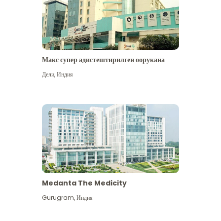
Макс супер адистештирилген оорукана
Дели
,
Индия
Medanta The Medicity
Gurugram
,
Индия