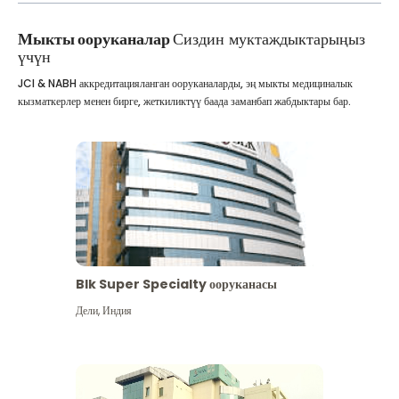
Мыкты ооруканалар
Сиздин муктаждыктарыңыз
үчүн
JCI & NABH аккредитацияланган ооруканаларды, эң мыкты медициналык
кызматкерлер менен бирге, жеткиликтүү баада заманбап жабдыктары бар.
Blk Super Specialty ооруканасы
Дели
,
Индия