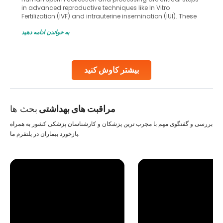
in advanced reproductive techniques like In Vitro
Fertilization (IVF) and intrauterine insemination (IUI). These
methods enable medical professionals to tackle fertility
به خواندن ادامه دهید
challenges and help couples achieve their dream of
parenthood. Skilled technicians collect sperm using
specialized procedures to ensure optimal quality. Once
collected, they process the
بیشتر کاوش کنید
Continue Reading
مراقبت های بهداشتی
بحث ها
بررسی و گفتگوی مهم با مجرب ترین پزشکان و کارشناسان پزشکی کشور به همراه
بازخورد بیماران در پلتفرم ما.