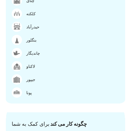
چنای
کلکته
حیدرآباد
بنگلور
چاندیگار
لاکناو
جیپور
پونا
چگونه کار می کند
برای کمک به شما