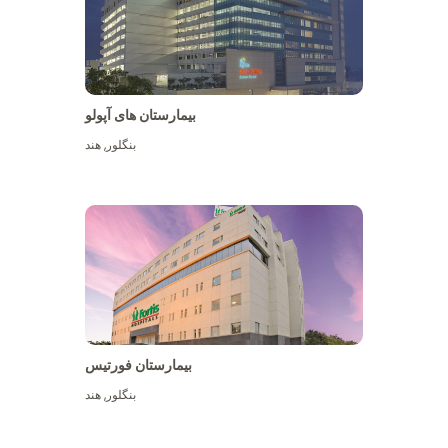
بیمارستان های آپولو
بنگلور
,
هند
بیشتر ببینید
بیمارستان فورتیس
بنگلور
,
هند