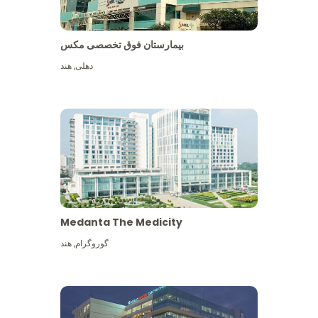
بیمارستان فوق تخصصی مکس
دهلی
,
هند
Medanta The Medicity
گوروگرام
,
هند