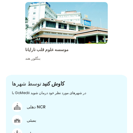
موسسه علوم قلب نارایانا
بنگلور
,
هند
کاوش کنید
توسط شهرها
با GoMedii در شهرهای مورد نظر خود درمان شوید
دهلی NCR
بمبئی