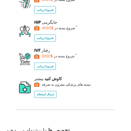
شروع ارزیابی
جایگزینی
HIP
*
$4000
شروع بسته در
شروع ارزیابی
رفتار
IVF
*
$3200
شروع بسته در
شروع ارزیابی
کاوش کنید
بیشتر
بسته های پزشکی مقرون به صرفه
ارسال استعلام
تخصص ها
ما پیشنهاد می دهیم