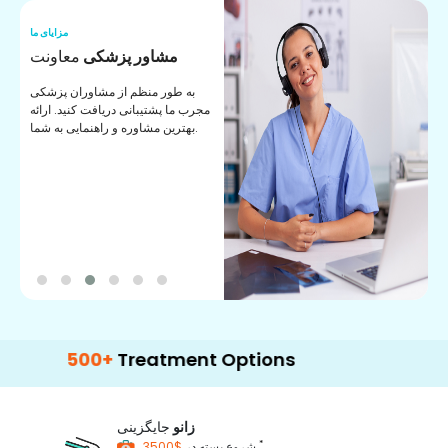
ما
مزایای ما
ا
مشاور پزشکی
معاونت
ن
به طور منظم از مشاوران پزشکی
ان
مجرب ما پشتیبانی دریافت کنید. ارائه
ی
بهترین مشاوره و راهنمایی به شما.
500+
Treatment Options
زانو
جایگزینی
*
$3500
شروع بسته در