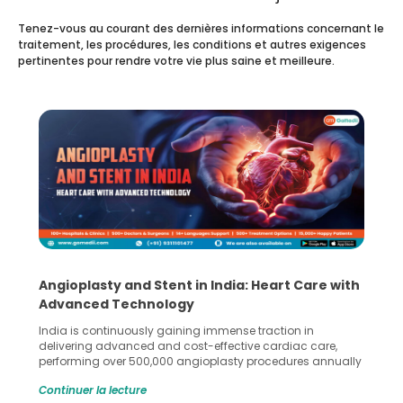
Tenez-vous au courant des dernières informations concernant le
traitement, les procédures, les conditions et autres exigences
pertinentes pour rendre votre vie plus saine et meilleure.
Angioplasty and Stent in India: Heart Care with
Advanced Technology
India is continuously gaining immense traction in
delivering advanced and cost-effective cardiac care,
performing over 500,000 angioplasty procedures annually
with a success rate exceeding 90%. Patients across the
Continuer la lecture
globe are searching for treatments like angioplasty and