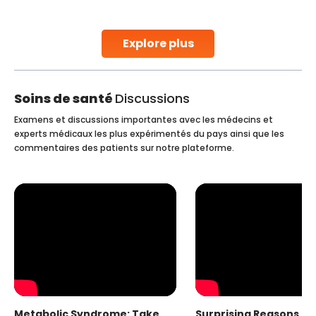
stent placement in Indian hospitals, owing to the
combination of high-quality care and affordability.
Studies, such as one published
Explore plus
Continue Reading
Soins de santé
Discussions
Examens et discussions importantes avec les médecins et
experts médicaux les plus expérimentés du pays ainsi que les
commentaires des patients sur notre plateforme.
Metabolic Syndrome: Take
Surprising Reasons fo