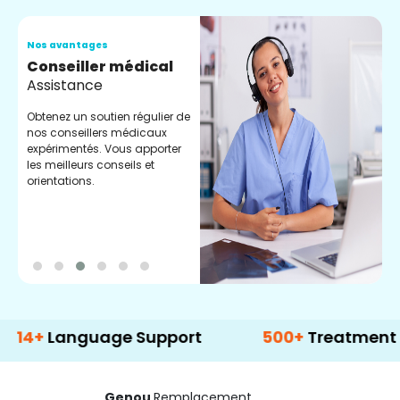
Nos avantages
N
Conseiller médical
V
Assistance
C
Obtenez un soutien régulier de
C
nos conseillers médicaux
n
expérimentés. Vous apporter
e
les meilleurs conseils et
t
orientations.
p
d
anguage Support
500+
Treatment Option
Genou
Remplacement